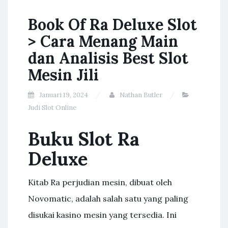
Book Of Ra Deluxe Slot
> Cara Menang Main
dan Analisis Best Slot
Mesin Jili
Januari 19, 2024
Nathan Butler
Judi Slot Online
Buku Slot Ra
Deluxe
Kitab Ra perjudian mesin, dibuat oleh
Novomatic, adalah salah satu yang paling
disukai kasino mesin yang tersedia. Ini