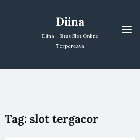
Diina
Menu
Diina – Situs Slot Online
Terpercaya
Tag:
slot tergacor