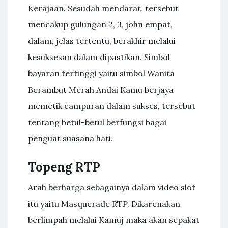
Kerajaan. Sesudah mendarat, tersebut
mencakup gulungan 2, 3, john empat,
dalam, jelas tertentu, berakhir melalui
kesuksesan dalam dipastikan. Simbol
bayaran tertinggi yaitu simbol Wanita
Berambut Merah.Andai Kamu berjaya
memetik campuran dalam sukses, tersebut
tentang betul-betul berfungsi bagai
penguat suasana hati.
Topeng RTP
Arah berharga sebagainya dalam video slot
itu yaitu Masquerade RTP. Dikarenakan
berlimpah melalui Kamuj maka akan sepakat