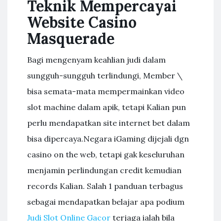
Teknik Mempercayai
Website Casino
Masquerade
Bagi mengenyam keahlian judi dalam
sungguh-sungguh terlindungi, Member \
bisa semata-mata mempermainkan video
slot machine dalam apik, tetapi Kalian pun
perlu mendapatkan site internet bet dalam
bisa dipercaya.Negara iGaming dijejali dgn
casino on the web, tetapi gak keseluruhan
menjamin perlindungan credit kemudian
records Kalian. Salah 1 panduan terbagus
sebagai mendapatkan belajar apa podium
Judi Slot Online Gacor
terjaga ialah bila