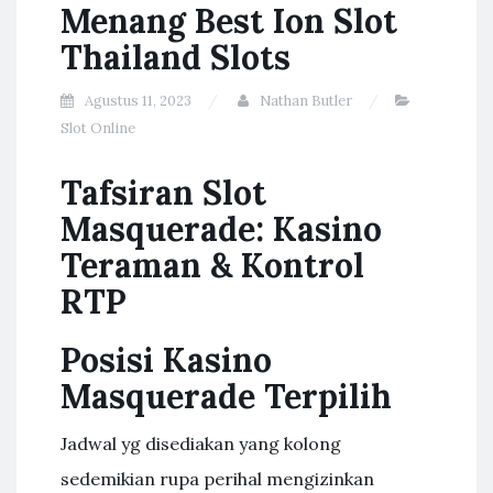
Menang Best Ion Slot
Thailand Slots
Agustus 11, 2023
Nathan Butler
Slot Online
Tafsiran Slot
Masquerade: Kasino
Teraman & Kontrol
RTP
Posisi Kasino
Masquerade Terpilih
Jadwal yg disediakan yang kolong
sedemikian rupa perihal mengizinkan