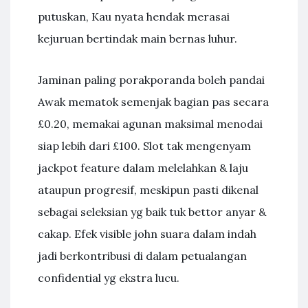
putuskan, Kau nyata hendak merasai
kejuruan bertindak main bernas luhur.
Jaminan paling porakporanda boleh pandai
Awak mematok semenjak bagian pas secara
£0.20, memakai agunan maksimal menodai
siap lebih dari £100. Slot tak mengenyam
jackpot feature dalam melelahkan & laju
ataupun progresif, meskipun pasti dikenal
sebagai seleksian yg baik tuk bettor anyar &
cakap. Efek visible john suara dalam indah
jadi berkontribusi di dalam petualangan
confidential yg ekstra lucu.