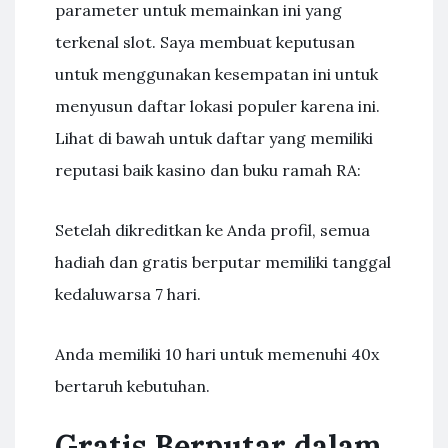
parameter untuk memainkan ini yang
terkenal slot. Saya membuat keputusan
untuk menggunakan kesempatan ini untuk
menyusun daftar lokasi populer karena ini.
Lihat di bawah untuk daftar yang memiliki
reputasi baik kasino dan buku ramah RA:
Setelah dikreditkan ke Anda profil, semua
hadiah dan gratis berputar memiliki tanggal
kedaluwarsa 7 hari.
Anda memiliki 10 hari untuk memenuhi 40x
bertaruh kebutuhan.
Gratis Berputar dalam