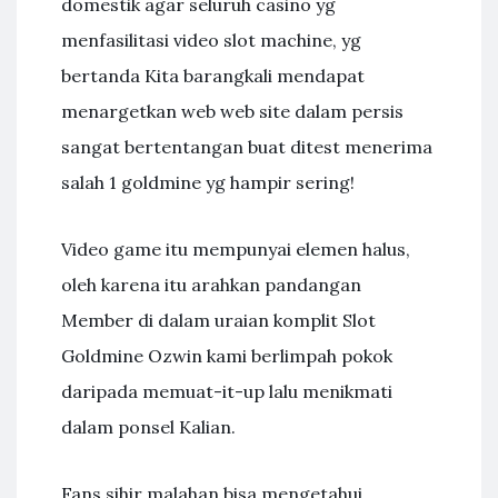
domestik agar seluruh casino yg
menfasilitasi video slot machine, yg
bertanda Kita barangkali mendapat
menargetkan web web site dalam persis
sangat bertentangan buat ditest menerima
salah 1 goldmine yg hampir sering!
Video game itu mempunyai elemen halus,
oleh karena itu arahkan pandangan
Member di dalam uraian komplit Slot
Goldmine Ozwin kami berlimpah pokok
daripada memuat-it-up lalu menikmati
dalam ponsel Kalian.
Fans sihir malahan bisa mengetahui