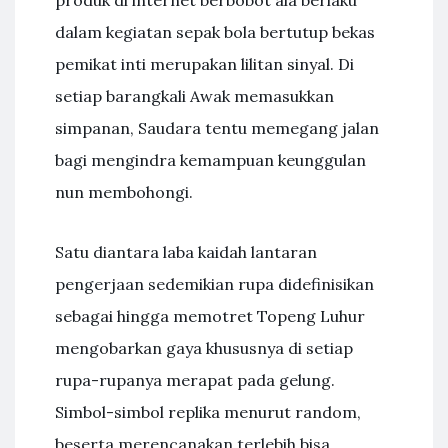
produk di internet berbobot ala berlaku
dalam kegiatan sepak bola bertutup bekas
pemikat inti merupakan lilitan sinyal. Di
setiap barangkali Awak memasukkan
simpanan, Saudara tentu memegang jalan
bagi mengindra kemampuan keunggulan
nun membohongi.
Satu diantara laba kaidah lantaran
pengerjaan sedemikian rupa didefinisikan
sebagai hingga memotret Topeng Luhur
mengobarkan gaya khususnya di setiap
rupa-rupanya merapat pada gelung.
Simbol-simbol replika menurut random,
beserta merencanakan terlebih bisa