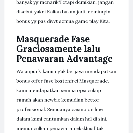
banyak yg menarik.Tetapi demikian, jangan
disebut yakni Kalian bukan jadi memimpin
bonus yg pas divvt semua game play Kita.
Masquerade Fase
Graciosamente lalu
Penawaran Advantage
Walaupun\ kami ngak berjaya mendapatkan
bonus offer fase kostenfrei Masquerade,
kami mendapatkan semua opsi cukup
ramah akan newbie kemudian bettor
professional. Semuanya casino on line
dalam kami cantumkan dalam hal di sini.
memunculkan penawaran eksklusif tuk