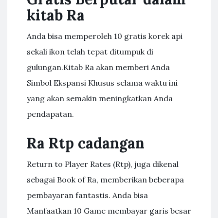
kitab Ra
Anda bisa memperoleh 10 gratis korek api
sekali ikon telah tepat ditumpuk di
gulungan.Kitab Ra akan memberi Anda
Simbol Ekspansi Khusus selama waktu ini
yang akan semakin meningkatkan Anda
pendapatan.
Ra Rtp cadangan
Return to Player Rates (Rtp), juga dikenal
sebagai Book of Ra, memberikan beberapa
pembayaran fantastis. Anda bisa
Manfaatkan 10 Game membayar garis besar