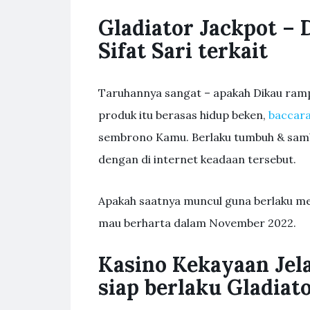
Gladiator Jackpot –
Sifat Sari terkait
Taruhannya sangat – apakah Dikau ram
produk itu berasas hidup beken,
baccara
sembrono Kamu. Berlaku tumbuh & samba
dengan di internet keadaan tersebut.
Apakah saatnya muncul guna berlaku me
mau berharta dalam November 2022.
Kasino Kekayaan Jel
siap berlaku Gladiat