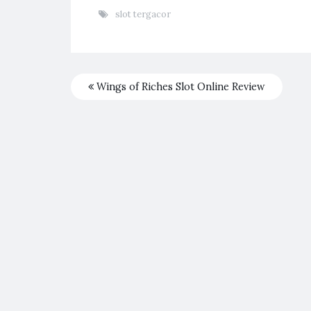
slot tergacor
Wings of Riches Slot Online Review