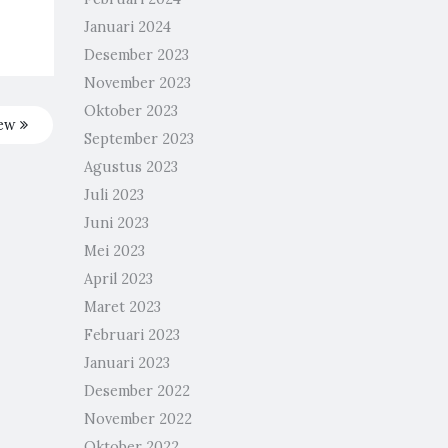
Januari 2024
Desember 2023
November 2023
Oktober 2023
iew
September 2023
Agustus 2023
Juli 2023
Juni 2023
Mei 2023
April 2023
Maret 2023
Februari 2023
Januari 2023
Desember 2022
November 2022
Oktober 2022