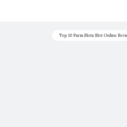
Top 10 Farm Slots Slot Online Rev