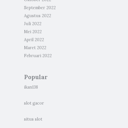
September 2022
Agustus 2022
Juli 2022
Mei 2022
April 2022
Maret 2022
Februari 2022
Popular
ikan138
slot gacor
situs slot