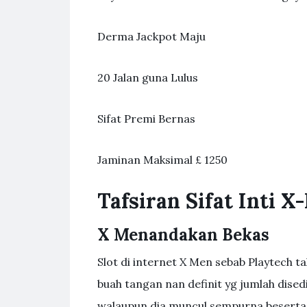
Derma Jackpot Maju
20 Jalan guna Lulus
Sifat Premi Bernas
Jaminan Maksimal £ 1250
Tafsiran Sifat Inti X
X Menandakan Bekas
Slot di internet X Men sebab Playtech 
buah tangan nan definit yg jumlah dised
walaupun dia muncul sempurna beserta a