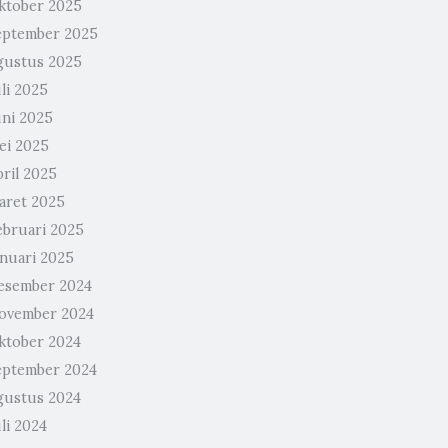
ktober 2025
eptember 2025
gustus 2025
li 2025
uni 2025
ei 2025
pril 2025
aret 2025
ebruari 2025
anuari 2025
esember 2024
ovember 2024
ktober 2024
eptember 2024
gustus 2024
li 2024