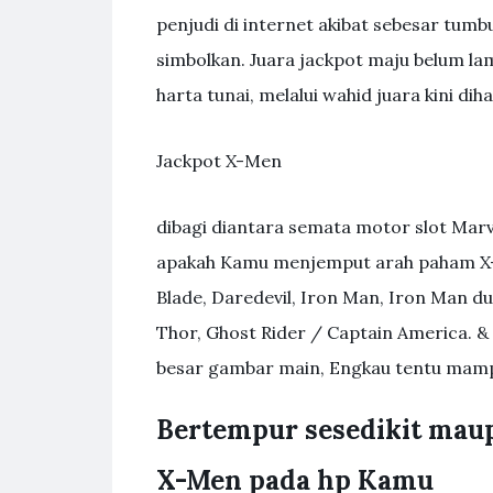
penjudi di internet akibat sebesar tum
simbolkan. Juara jackpot maju belum 
harta tunai, melalui wahid juara kini dihad
Jackpot X-Men
dibagi diantara semata motor slot Mar
apakah Kamu menjemput arah paham X-Me
Blade, Daredevil, Iron Man, Iron Man du
Thor, Ghost Rider / Captain America. & 
besar gambar main, Engkau tentu mampu
Bertempur sesedikit maup
X-Men pada hp Kamu