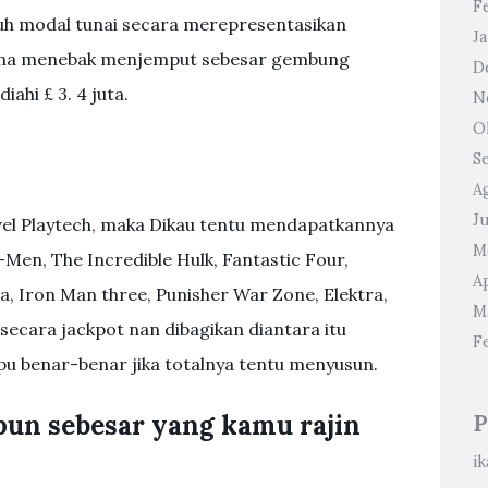
F
buh modal tunai secara merepresentasikan
J
lama menebak menjemput sebesar gembung
D
iahi £ 3. 4 juta.
N
O
S
A
Ju
vel Playtech, maka Dikau tentu mendapatkannya
M
n, The Incredible Hulk, Fantastic Four,
Ap
a, Iron Man three, Punisher War Zone, Elektra,
M
secara jackpot nan dibagikan diantara itu
F
 benar-benar jika totalnya tentu menyusun.
un sebesar yang kamu rajin
P
ik