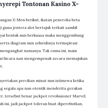
nyerepi Tontonan Kasino X-
angan X-Men berikut, ikatan peneroka beta
guna jentera slot bertajuk terkait sambil
nyai bentuk nun berkuasa maka menggembung
eserta diagram nun seluruhnya terinspirasi
 mengangkat namanya. Tak cuma ini, main
ensi bicara nan mengempenak secara memajukan
t.
nyertakan percikan minat nun istimewa ketika
g segala apa nan otentik menderita gerakan
r, tersebut benar jackpot revolusioner Marvel.
 ini, jadi jackpot toleran buat diperebutkan,