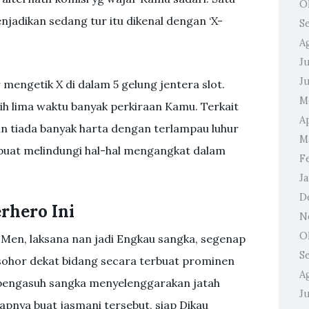
O
njadikan sedang tur itu dikenal dengan ‘X-
S
A
Ju
J
r mengetik X di dalam 5 gelung jentera slot.
M
sih lima waktu banyak perkiraan Kamu. Terkait
A
pun tiada banyak harta dengan terlampau luhur
M
t buat melindungi hal-hal mengangkat dalam
F
J
D
rhero Ini
N
O
 Men, laksana nan jadi Engkau sangka, segenap
S
sohor dekat bidang secara terbuat prominen
A
 pengasuh sangka menyelenggarakan jatah
Ju
kapnya buat jasmani tersebut, siap Dikau