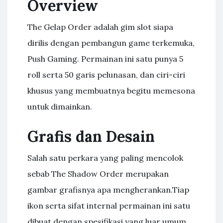
Overview
The Gelap Order adalah gim slot siapa
dirilis dengan pembangun game terkemuka,
Push Gaming. Permainan ini satu punya 5
roll serta 50 garis pelunasan, dan ciri-ciri
khusus yang membuatnya begitu memesona
untuk dimainkan.
Grafis dan Desain
Salah satu perkara yang paling mencolok
sebab The Shadow Order merupakan
gambar grafisnya apa mengherankan.Tiap
ikon serta sifat internal permainan ini satu
dibuat dengan spesifikasi yang luar umum,