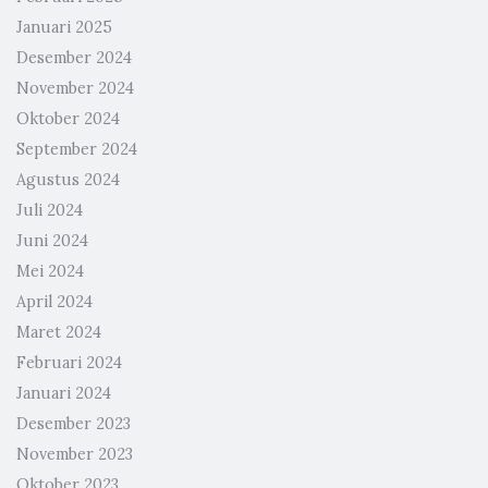
Januari 2025
Desember 2024
November 2024
Oktober 2024
September 2024
Agustus 2024
Juli 2024
Juni 2024
Mei 2024
April 2024
Maret 2024
Februari 2024
Januari 2024
Desember 2023
November 2023
Oktober 2023