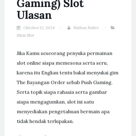
Gaming) Slot
Ulasan
Oktober 12, 2024
Nathan Butler
Situs Slot
Jika Kamu seseorang penyuka permainan
slot online siapa memesona serta seru,
karena itu Engkau tentu bakal menyukai gim
The Bayangan Order sebab Push Gaming.
Serta topik siapa rahasia serta gambar
siapa mengagumkan, slot ini satu
menyediakan pengetahuan bermain apa
tidak hendak terlupakan.