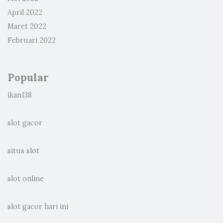
April 2022
Maret 2022
Februari 2022
Popular
ikan138
slot gacor
situs slot
slot online
slot gacor hari ini