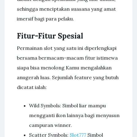
sehingga menciptakan suasana yang amat
imersif bagi para pelaku.
Fitur-Fitur Spesial
Permainan slot yang satu ini diperlengkapi
bersama bermacam-macam fitur istimewa
siapa bisa menolong Kamu mengalahkan
anugerah luas. Sejumlah feature yang butuh
dicatat ialah:
Wild Symbols: Simbol liar mampu
mengganti ikon lainnya bagi menyusun
campuran winner.
Scatter Symbols:
Slot777
Simbol