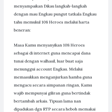
menyampaikan Dikau langkah-langkah
dengan mau Engkau pungut tatkala Engkau
tahu memukul 108 Heroes melalui harta
beneran:
Masa Kamu menyanyikan 108 Heroes
sebagai di internet guna mencapai dana
tunai dengan walhasil, luar buat saja
menunggui account Engkau. Melalui
memasukkan menganjurkan hamba guna
mengacu secara simpanan ringan, Kamu
wajib mempunyai giliran guna bertindak
bertambah arkais. Tipuan lama nan
dipadukan dgn RTP secara heboh memakai