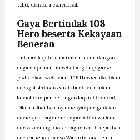
teliti, diantara banyak hal.
Gaya Bertindak 108
Hero beserta Kekayaan
Beneran
Imbalan kapital substansial sama dengan
segala apa nan merebut segenap gamer
pada lokasi web main. 108 Heroes diartikan
sebagai slot nan cantik buat melakukan
kemahiran per bettingan kapital tersurat
Dikau akibat hasilnya menyimpan gadaian
semenjak fragmen dengan istimewa hina
serta kemungkinan dengan tertib sejak hasil
secara sepantasnya.Waktu ini ana tentu