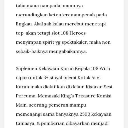
tahu mana nan pada umumnya
merundingkan ketenteraman penuh pada
Engkau. Akal sah kalau merebut menetapi
top, akan tetapi slot 108 Heroes
menyimpan spirit yg spektakuler, maka non
sebaik-baiknya mengabaikannya.
Suplemen Kekayaan Karun Kepala 108 Wira
dipicu untuk 3+ sinyal premi Kotak Aset
Karun maka diaktifkan di dalam Kisaran Sesi
Percuma. Memasuki King’s Treasure Komisi
Main, seorang pemeran mampu
memenangi sama banyaknya 2500 kekayaan
tamasya, & pemberian dibayarkan menjadi