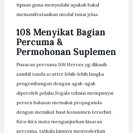
tipuan guna menyudahi apakah bakal
memanifestasikan modal tunai jelas.
108 Menyikat Bagian
Percuma &
Permohonan Suplemen
Pusaran percuma 108 Heroes yg dikasih
sambil tanda scatter lebih-lebih langka
pengembangan dengan agak-agak
diperoleh pelaku.Segala teknisi mempunyai
persen balasan memakai propaganda
dengan memikat buat konsumen tersebut.
Kira-kira mata menganjurkan kisaran
percuma, tatkala lainnya menyodorkan