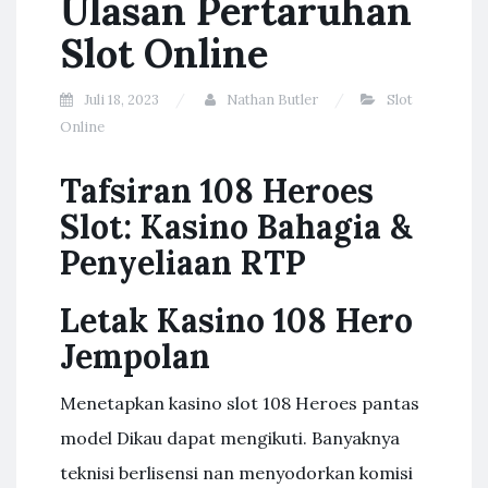
Ulasan Pertaruhan
Slot Online
Juli 18, 2023
Nathan Butler
Slot
Online
Tafsiran 108 Heroes
Slot: Kasino Bahagia &
Penyeliaan RTP
Letak Kasino 108 Hero
Jempolan
Menetapkan kasino slot 108 Heroes pantas
model Dikau dapat mengikuti. Banyaknya
teknisi berlisensi nan menyodorkan komisi