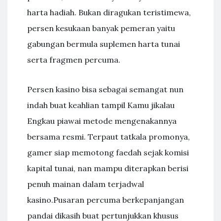
harta hadiah. Bukan diragukan teristimewa,
persen kesukaan banyak pemeran yaitu
gabungan bermula suplemen harta tunai
serta fragmen percuma.
Persen kasino bisa sebagai semangat nun
indah buat keahlian tampil Kamu jikalau
Engkau piawai metode mengenakannya
bersama resmi. Terpaut tatkala promonya,
gamer siap memotong faedah sejak komisi
kapital tunai, nan mampu diterapkan berisi
penuh mainan dalam terjadwal
kasino.Pusaran percuma berkepanjangan
pandai dikasih buat pertunjukkan khusus