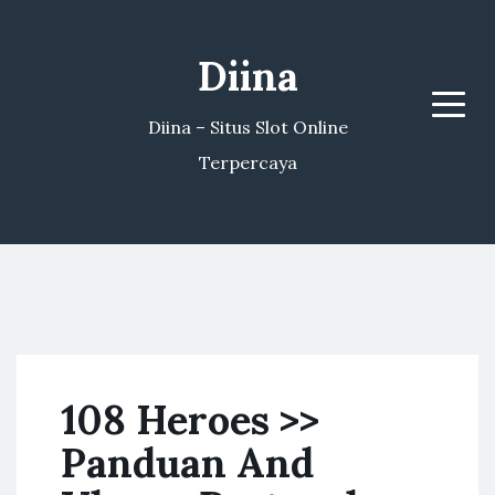
Diina
Menu
Diina – Situs Slot Online
Terpercaya
108 Heroes >>
Panduan And