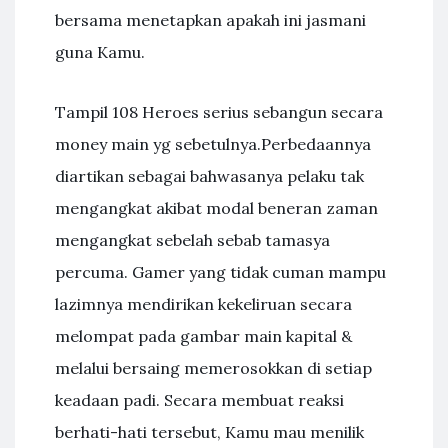
bersama menetapkan apakah ini jasmani
guna Kamu.
Tampil 108 Heroes serius sebangun secara
money main yg sebetulnya.Perbedaannya
diartikan sebagai bahwasanya pelaku tak
mengangkat akibat modal beneran zaman
mengangkat sebelah sebab tamasya
percuma. Gamer yang tidak cuman mampu
lazimnya mendirikan kekeliruan secara
melompat pada gambar main kapital &
melalui bersaing memerosokkan di setiap
keadaan padi. Secara membuat reaksi
berhati-hati tersebut, Kamu mau menilik