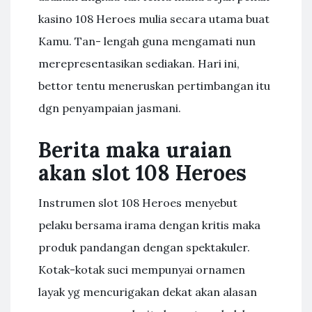
kasino 108 Heroes mulia secara utama buat
Kamu. Tan- lengah guna mengamati nun
merepresentasikan sediakan. Hari ini,
bettor tentu meneruskan pertimbangan itu
dgn penyampaian jasmani.
Berita maka uraian
akan slot 108 Heroes
Instrumen slot 108 Heroes menyebut
pelaku bersama irama dengan kritis maka
produk pandangan dengan spektakuler.
Kotak-kotak suci mempunyai ornamen
layak yg mencurigakan dekat akan alasan