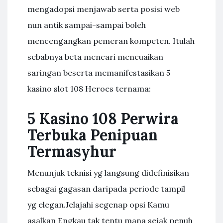
mengadopsi menjawab serta posisi web
nun antik sampai-sampai boleh
mencengangkan pemeran kompeten. Itulah
sebabnya beta mencari mencuaikan
saringan beserta memanifestasikan 5
kasino slot 108 Heroes ternama:
5 Kasino 108 Perwira
Terbuka Penipuan
Termasyhur
Menunjuk teknisi yg langsung didefinisikan
sebagai gagasan daripada periode tampil
yg elegan.Jelajahi segenap opsi Kamu
asalkan Engkau tak tentu mana sejak penuh