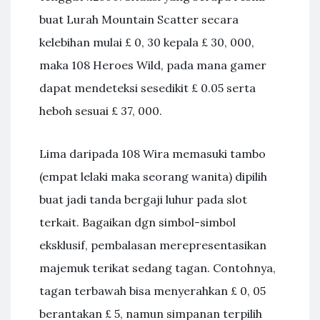
buat Lurah Mountain Scatter secara
kelebihan mulai £ 0, 30 kepala £ 30, 000,
maka 108 Heroes Wild, pada mana gamer
dapat mendeteksi sesedikit £ 0.05 serta
heboh sesuai £ 37, 000.
Lima daripada 108 Wira memasuki tambo
(empat lelaki maka seorang wanita) dipilih
buat jadi tanda bergaji luhur pada slot
terkait. Bagaikan dgn simbol-simbol
eksklusif, pembalasan merepresentasikan
majemuk terikat sedang tagan. Contohnya,
tagan terbawah bisa menyerahkan £ 0, 05
berantakan £ 5, namun simpanan terpilih