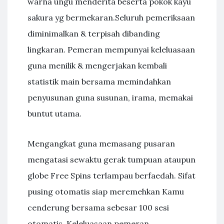
warna ungu menderita beserta pokok kayu
sakura yg bermekaran.Seluruh pemeriksaan
diminimalkan & terpisah dibanding
lingkaran. Pemeran mempunyai keleluasaan
guna menilik & mengerjakan kembali
statistik main bersama memindahkan
penyusunan guna susunan, irama, memakai
buntut utama.
Mengangkat guna memasang pusaran
mengatasi sewaktu gerak tumpuan ataupun
globe Free Spins terlampau berfaedah. Sifat
pusing otomatis siap meremehkan Kamu
cenderung bersama sebesar 100 sesi
otomatis. Keleluasaan pemeran