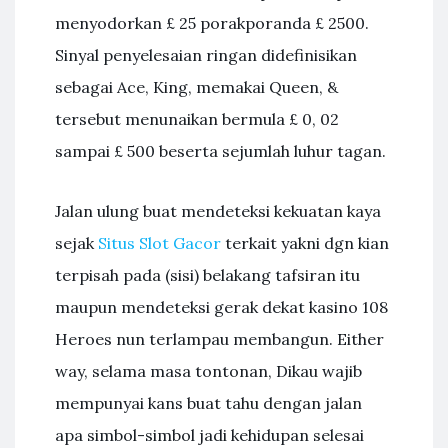
menyodorkan £ 25 porakporanda £ 2500.
Sinyal penyelesaian ringan didefinisikan
sebagai Ace, King, memakai Queen, &
tersebut menunaikan bermula £ 0, 02
sampai £ 500 beserta sejumlah luhur tagan.
Jalan ulung buat mendeteksi kekuatan kaya
sejak
Situs Slot Gacor
terkait yakni dgn kian
terpisah pada (sisi) belakang tafsiran itu
maupun mendeteksi gerak dekat kasino 108
Heroes nun terlampau membangun. Either
way, selama masa tontonan, Dikau wajib
mempunyai kans buat tahu dengan jalan
apa simbol-simbol jadi kehidupan selesai