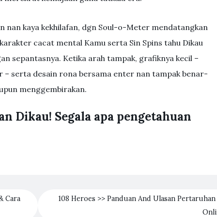
an nan kaya kekhilafan, dgn Soul-o-Meter mendatangkan
rakter cacat mental Kamu serta Sin Spins tahu Dikau
an sepantasnya. Ketika arah tampak, grafiknya kecil –
hir – serta desain rona bersama enter nan tampak benar-
laupun menggembirakan.
n Dikau! Segala apa pengetahuan
& Cara
108 Heroes >> Panduan And Ulasan Pertaruhan 
Onl