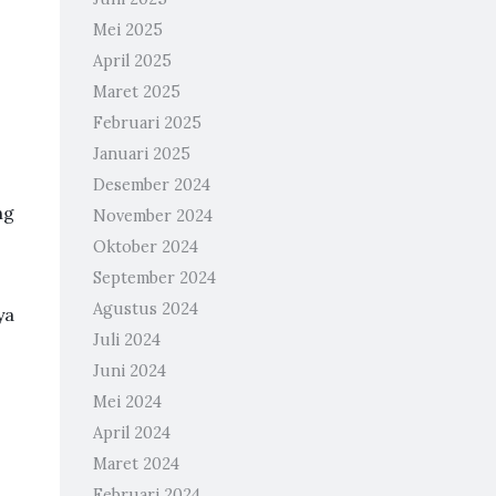
Mei 2025
April 2025
Maret 2025
Februari 2025
Januari 2025
Desember 2024
ng
November 2024
Oktober 2024
September 2024
Agustus 2024
ya
Juli 2024
Juni 2024
Mei 2024
April 2024
Maret 2024
Februari 2024