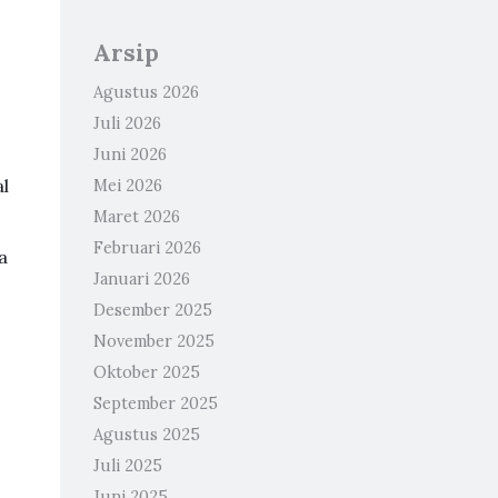
Arsip
Agustus 2026
Juli 2026
Juni 2026
l
Mei 2026
Maret 2026
Februari 2026
a
Januari 2026
Desember 2025
November 2025
Oktober 2025
September 2025
Agustus 2025
Juli 2025
Juni 2025