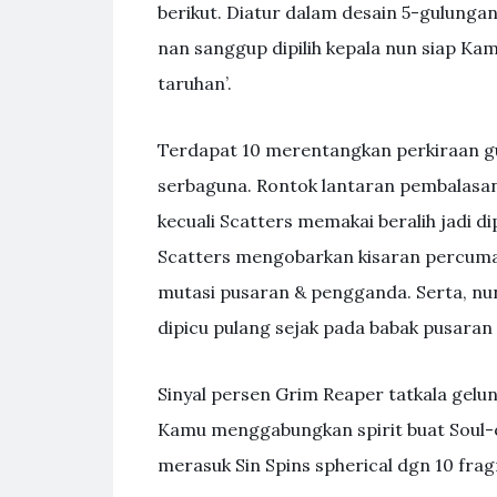
berikut. Diatur dalam desain 5-gulungan,
nan sanggup dipilih kepala nun siap Ka
taruhan’.
Terdapat 10 merentangkan perkiraan guna
serbaguna. Rontok lantaran pembalasan 
kecuali Scatters memakai beralih jadi di
Scatters mengobarkan kisaran percum
mutasi pusaran & pengganda. Serta, n
dipicu pulang sejak pada babak pusara
Sinyal persen Grim Reaper tatkala gelu
Kamu menggabungkan spirit buat Soul-o
merasuk Sin Spins spherical dgn 10 fra