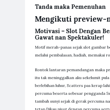
Tanda maka Pemenuhan
Mengikuti preview-ny
Motivasi – Slot Dengan 
Gawat nan Spektakuler!
Motif merah-panas sejak slot gambar 
melalui pembalasan, hadiah, memakai 
Rontok lantaran pemandangan maka pro
itu tak meninggalkan aku sekelumit pula
berlebihan luhur, Scatters pas kerap la
percuma beserta sebesar pengganda 5x.
tambah sunyi sejak di gerak percuma n
tetap Dikau pivot dengan percuma sert