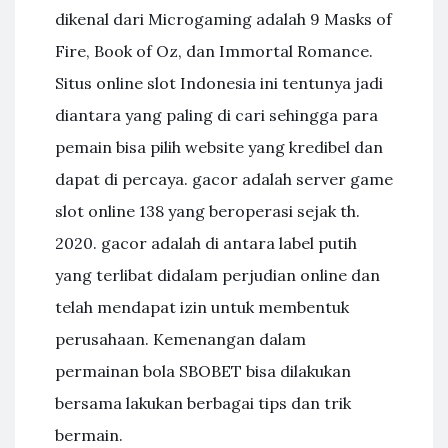
dikenal dari Microgaming adalah 9 Masks of
Fire, Book of Oz, dan Immortal Romance.
Situs online slot Indonesia ini tentunya jadi
diantara yang paling di cari sehingga para
pemain bisa pilih website yang kredibel dan
dapat di percaya. gacor adalah server game
slot online 138 yang beroperasi sejak th.
2020. gacor adalah di antara label putih
yang terlibat didalam perjudian online dan
telah mendapat izin untuk membentuk
perusahaan. Kemenangan dalam
permainan bola SBOBET bisa dilakukan
bersama lakukan berbagai tips dan trik
bermain.