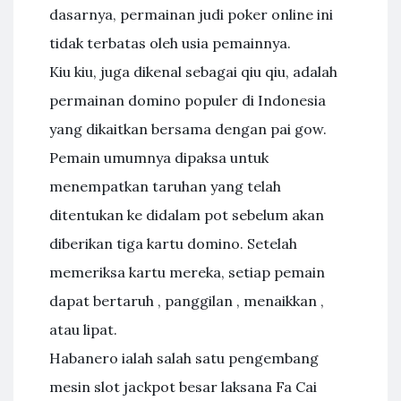
dasarnya, permainan judi poker online ini
tidak terbatas oleh usia pemainnya.
Kiu kiu, juga dikenal sebagai qiu qiu, adalah
permainan domino populer di Indonesia
yang dikaitkan bersama dengan pai gow.
Pemain umumnya dipaksa untuk
menempatkan taruhan yang telah
ditentukan ke didalam pot sebelum akan
diberikan tiga kartu domino. Setelah
memeriksa kartu mereka, setiap pemain
dapat bertaruh , panggilan , menaikkan ,
atau lipat.
Habanero ialah salah satu pengembang
mesin slot jackpot besar laksana Fa Cai