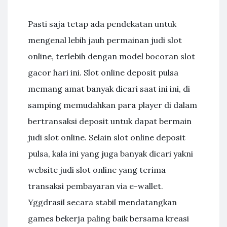
Pasti saja tetap ada pendekatan untuk
mengenal lebih jauh permainan judi slot
online, terlebih dengan model bocoran slot
gacor hari ini. Slot online deposit pulsa
memang amat banyak dicari saat ini ini, di
samping memudahkan para player di dalam
bertransaksi deposit untuk dapat bermain
judi slot online. Selain slot online deposit
pulsa, kala ini yang juga banyak dicari yakni
website judi slot online yang terima
transaksi pembayaran via e-wallet.
Yggdrasil secara stabil mendatangkan
games bekerja paling baik bersama kreasi