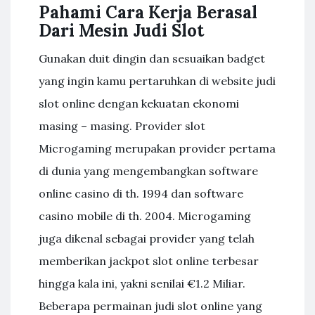
Pahami Cara Kerja Berasal
Dari Mesin Judi Slot
Gunakan duit dingin dan sesuaikan badget
yang ingin kamu pertaruhkan di website judi
slot online dengan kekuatan ekonomi
masing – masing. Provider slot
Microgaming merupakan provider pertama
di dunia yang mengembangkan software
online casino di th. 1994 dan software
casino mobile di th. 2004. Microgaming
juga dikenal sebagai provider yang telah
memberikan jackpot slot online terbesar
hingga kala ini, yakni senilai €1.2 Miliar.
Beberapa permainan judi slot online yang