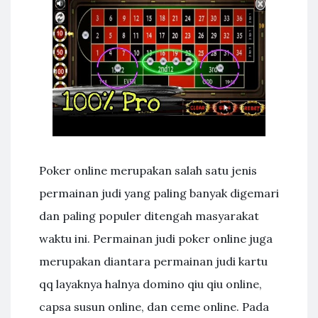
Poker online merupakan salah satu jenis
permainan judi yang paling banyak digemari
dan paling populer ditengah masyarakat
waktu ini. Permainan judi poker online juga
merupakan diantara permainan judi kartu
qq layaknya halnya domino qiu qiu online,
capsa susun online, dan ceme online. Pada