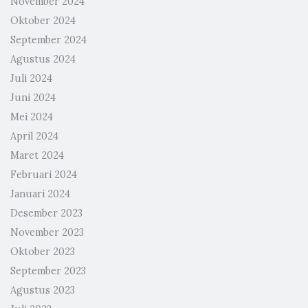
November 2024
Oktober 2024
September 2024
Agustus 2024
Juli 2024
Juni 2024
Mei 2024
April 2024
Maret 2024
Februari 2024
Januari 2024
Desember 2023
November 2023
Oktober 2023
September 2023
Agustus 2023