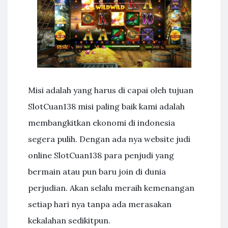
Misi adalah yang harus di capai oleh tujuan
SlotCuan138 misi paling baik kami adalah
membangkitkan ekonomi di indonesia
segera pulih. Dengan ada nya website judi
online SlotCuan138 para penjudi yang
bermain atau pun baru join di dunia
perjudian. Akan selalu meraih kemenangan
setiap hari nya tanpa ada merasakan
kekalahan sedikitpun.