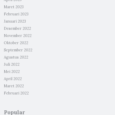
Maret 2023
Februari 2023
Januari 2023
Desember 2022
November 2022
Oktober 2022
September 2022
Agustus 2022
Juli 2022
Mei 2022
April 2022
Maret 2022
Februari 2022
Popular