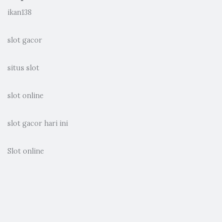
ikan138
slot gacor
situs slot
slot online
slot gacor hari ini
Slot online