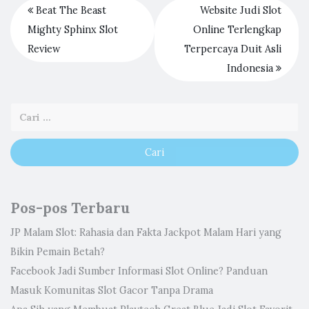
Beat The Beast
Website Judi Slot
Mighty Sphinx Slot
Online Terlengkap
Review
Terpercaya Duit Asli
Indonesia
Pos-pos Terbaru
JP Malam Slot: Rahasia dan Fakta Jackpot Malam Hari yang
Bikin Pemain Betah?
Facebook Jadi Sumber Informasi Slot Online? Panduan
Masuk Komunitas Slot Gacor Tanpa Drama