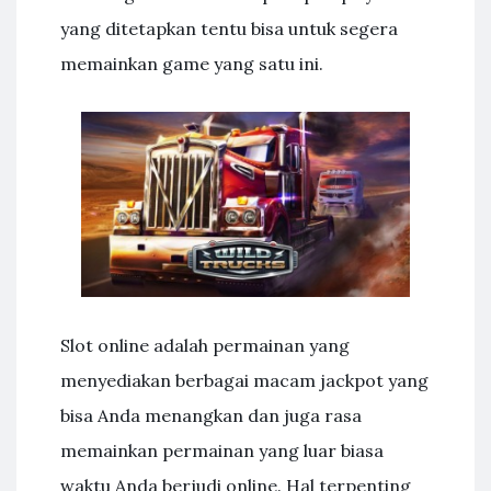
yang ditetapkan tentu bisa untuk segera
memainkan game yang satu ini.
Slot online adalah permainan yang
menyediakan berbagai macam jackpot yang
bisa Anda menangkan dan juga rasa
memainkan permainan yang luar biasa
waktu Anda berjudi online. Hal terpenting