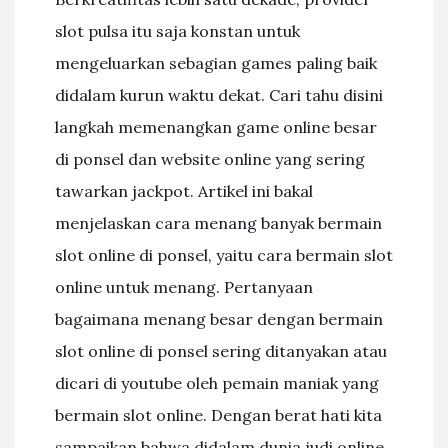
slot pulsa itu saja konstan untuk
mengeluarkan sebagian games paling baik
didalam kurun waktu dekat. Cari tahu disini
langkah memenangkan game online besar
di ponsel dan website online yang sering
tawarkan jackpot. Artikel ini bakal
menjelaskan cara menang banyak bermain
slot online di ponsel, yaitu cara bermain slot
online untuk menang. Pertanyaan
bagaimana menang besar dengan bermain
slot online di ponsel sering ditanyakan atau
dicari di youtube oleh pemain maniak yang
bermain slot online. Dengan berat hati kita
sampaikan bahwa didalam dunia judi online