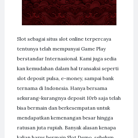
Slot sebagai situs slot online terpercaya
tentunya telah mempunyai Game Play
berstandar Internasional. Kami juga sedia
kan kemudahan dalam hal transaksi seperti
slot deposit pulsa, e-money, sampai bank
ternama di Indonesia. Hanya bersama
sekurang-kurangnya deposit 10rb saja telah
bisa bermain dan berkesempatan untuk
mendapatkan kemenangan besar hingga
ratusan juta rupiah. Banyak alasan kenapa
kalian harus bermain Slot Demo, sebelum