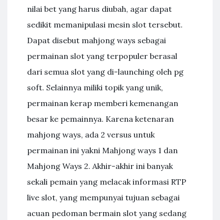
nilai bet yang harus diubah, agar dapat
sedikit memanipulasi mesin slot tersebut.
Dapat disebut mahjong ways sebagai
permainan slot yang terpopuler berasal
dari semua slot yang di-launching oleh pg
soft. Selainnya miliki topik yang unik,
permainan kerap memberi kemenangan
besar ke pemainnya. Karena ketenaran
mahjong ways, ada 2 versus untuk
permainan ini yakni Mahjong ways 1 dan
Mahjong Ways 2. Akhir-akhir ini banyak
sekali pemain yang melacak informasi RTP
live slot, yang mempunyai tujuan sebagai
acuan pedoman bermain slot yang sedang