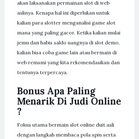
akan laksanakan permainan slot di web
aslinya. Kenapa hal ini diperlukan untuk
kalian para slotter menganalisi game slot
mana yang paling gacor. Ketika kalian mulai
jemu dan habis saldo uangnya di slot demo,
kalian bisa coba game lain atau bermain di
web remsmi yang kita rekomendasikan dan
tentunya terpercaya.
Bonus Apa Paling
Menarik Di Judi Online
?
Fokus utama bermain slot online duit asli
dengan langkah membaca pola spin serta