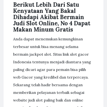
Berikut Lebih Dari Satu
Kenyataan Yang Bakal
Dihadapi Akibat Bermain
Judi Slot Online, No 4 Dapat
Makan Minum Gratis
Anda dapat menemukan kemungkinan
terbesar untuk bisa menang selama
bermain jackpot slot. Situs link slot gacor
Indonesia tentunya menjadi diantara yang
paling dicari agar para pemain bisa pilih
web Gacor yang kredibel dan terpercaya.
Sekarang telah hadir bersama dengan
memberikan pelayanan terbaik sebagai
website judi slot paling baik dan online