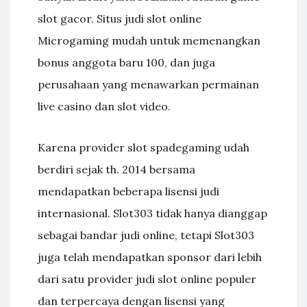
slot gacor. Situs judi slot online
Microgaming mudah untuk memenangkan
bonus anggota baru 100, dan juga
perusahaan yang menawarkan permainan
live casino dan slot video.
Karena provider slot spadegaming udah
berdiri sejak th. 2014 bersama
mendapatkan beberapa lisensi judi
internasional. Slot303 tidak hanya dianggap
sebagai bandar judi online, tetapi Slot303
juga telah mendapatkan sponsor dari lebih
dari satu provider judi slot online populer
dan terpercaya dengan lisensi yang