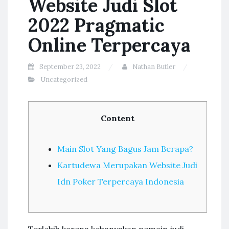
Website Judi Slot
2022 Pragmatic
Online Terpercaya
September 23, 2022
Nathan Butler
Uncategorized
Content
Main Slot Yang Bagus Jam Berapa?
Kartudewa Merupakan Website Judi
Idn Poker Terpercaya Indonesia