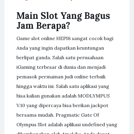
Main Slot Yang Bagus
Jam Berapa?
Game slot online HEPI8 sangat cocok bagi
Anda yang ingin dapatkan keuntungan
berlipat ganda. Salah satu perusahaan
iGaming terbesar di dunia dan menjadi
pemasok permainan judi online terbaik
hingga waktu ini. Salah satu aplikasi yang
bisa kalian gunakan adalah MODLYMPUS
V.10 yang dipercaya bisa berikan jackpot
bersama mudah. Pragmatic Gate Of
Olympus Slot adalah aplikasi undefined yang