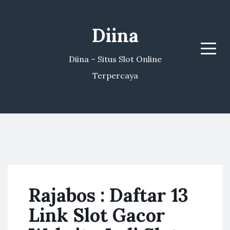
Diina
Menu
Diina – Situs Slot Online
Terpercaya
Rajabos : Daftar 13
Link Slot Gacor