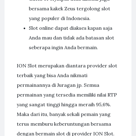
bersama kakek Zeus tergolong slot
yang populer di Indonesia.
Slot online dapat diakses kapan saja
Anda mau dan tidak ada batasan slot
seberapa ingin Anda bermain.
ION Slot merupakan diantara provider slot
terbaik yang bisa Anda nikmati
permainannya di Juragan jp. Semua
permainan yang tersedia memiliki nilai RTP
yang sangat tinggi hingga meraih 95,6%.
Maka dari itu, banyak sekali pemain yang
terus memburu keberuntungan bersama
dengan bermain slot di provider ION Slot.