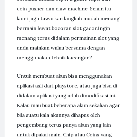
coin pusher dan claw machine. Selain itu
kami juga tawarkan langkah mudah menang
bermain lewat bocoran slot gacor.Ingin
menang terus didalam permainan slot yang
anda mainkan walau bersama dengan
menggunakan tehnik kacangan?
Untuk membuat akun bisa menggunakan
aplikasi asli dari playstore, atau juga bisa di
didalam aplikasi yang udah dimodifikasi ini.
Kalau mau buat beberapa akun sekalian agar
bila suatu kala akunnya dihapus oleh
pengembang terus punya akun yang lain
untuk dipakai main. Chip atau Coins yang