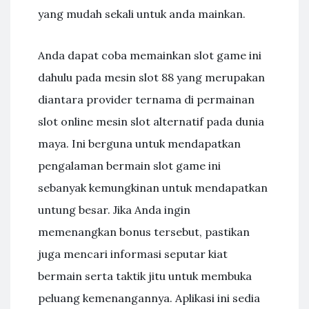
yang mudah sekali untuk anda mainkan.
Anda dapat coba memainkan slot game ini
dahulu pada mesin slot 88 yang merupakan
diantara provider ternama di permainan
slot online mesin slot alternatif pada dunia
maya. Ini berguna untuk mendapatkan
pengalaman bermain slot game ini
sebanyak kemungkinan untuk mendapatkan
untung besar. Jika Anda ingin
memenangkan bonus tersebut, pastikan
juga mencari informasi seputar kiat
bermain serta taktik jitu untuk membuka
peluang kemenangannya. Aplikasi ini sedia