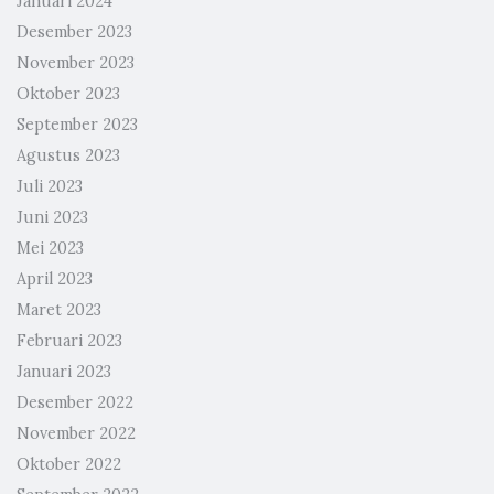
Januari 2024
Desember 2023
November 2023
Oktober 2023
September 2023
Agustus 2023
Juli 2023
Juni 2023
Mei 2023
April 2023
Maret 2023
Februari 2023
Januari 2023
Desember 2022
November 2022
Oktober 2022