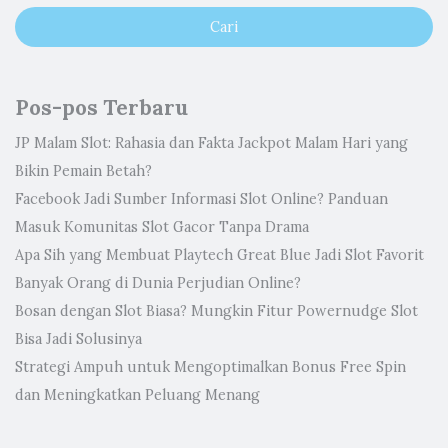
Pos-pos Terbaru
JP Malam Slot: Rahasia dan Fakta Jackpot Malam Hari yang
Bikin Pemain Betah?
Facebook Jadi Sumber Informasi Slot Online? Panduan
Masuk Komunitas Slot Gacor Tanpa Drama
Apa Sih yang Membuat Playtech Great Blue Jadi Slot Favorit
Banyak Orang di Dunia Perjudian Online?
Bosan dengan Slot Biasa? Mungkin Fitur Powernudge Slot
Bisa Jadi Solusinya
Strategi Ampuh untuk Mengoptimalkan Bonus Free Spin
dan Meningkatkan Peluang Menang