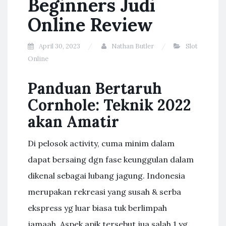
Beginners Judi
Online Review
April 30, 2023
Nathan Butler
Slot
Online
Panduan Bertaruh
Cornhole: Teknik 2022
akan Amatir
Di pelosok activity, cuma minim dalam
dapat bersaing dgn fase keunggulan dalam
dikenal sebagai lubang jagung. Indonesia
merupakan rekreasi yang susah & serba
ekspress yg luar biasa tuk berlimpah
jamaah. Aspek apik tersebut jua salah 1 yg