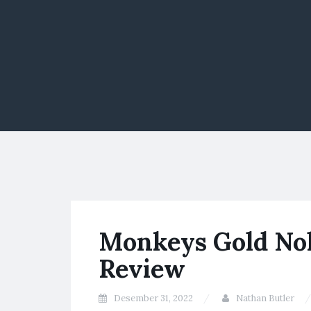
Monkeys Gold Nol
Review
Desember 31, 2022
Nathan Butler