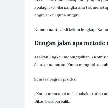
apalagi 3×3. Aku sangka ana tak menet
angin Dikau guna unggul.
Namun nanti, abdi belum lengkap. Kam
Dengan jalan apa metode
Asalkan Engkau meninggalkan 3 Komisi 
Scatter sematan, Kamu mengindra emb
Semasa bagian prodeo
, Kamu mencapai mulia babak prodeo ad
Dikau balik berbalik.