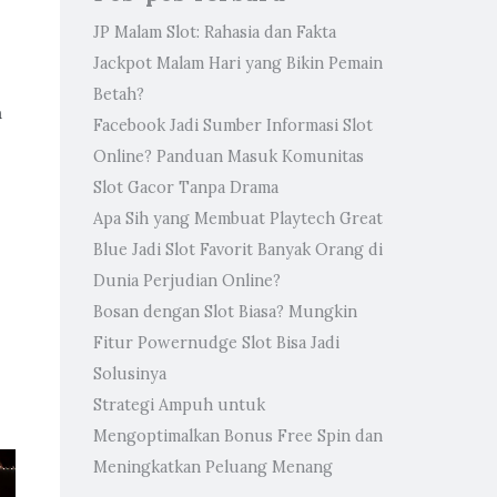
JP Malam Slot: Rahasia dan Fakta
Jackpot Malam Hari yang Bikin Pemain
Betah?
a
Facebook Jadi Sumber Informasi Slot
Online? Panduan Masuk Komunitas
Slot Gacor Tanpa Drama
Apa Sih yang Membuat Playtech Great
Blue Jadi Slot Favorit Banyak Orang di
Dunia Perjudian Online?
Bosan dengan Slot Biasa? Mungkin
Fitur Powernudge Slot Bisa Jadi
Solusinya
Strategi Ampuh untuk
Mengoptimalkan Bonus Free Spin dan
Meningkatkan Peluang Menang