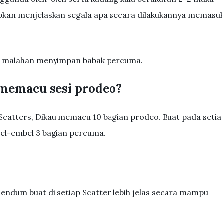
apkan menjelaskan segala apa secara dilakukannya memasuk
u malahan menyimpan babak percuma.
 memacu sesi prodeo?
Scatters, Dikau memacu 10 bagian prodeo. Buat pada setia
el-embel 3 bagian percuma.
endum buat di setiap Scatter lebih jelas secara mampu