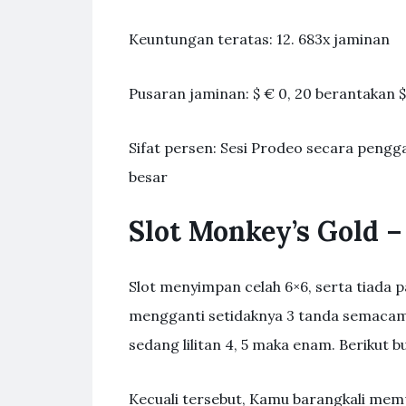
Keuntungan teratas: 12. 683x jaminan
Pusaran jaminan: $ € 0, 20 berantakan $
Sifat persen: Sesi Prodeo secara peng
besar
Slot Monkey’s Gold –
Slot menyimpan celah 6×6, serta tiada 
mengganti setidaknya 3 tanda semacam
sedang lilitan 4, 5 maka enam. Berikut 
Kecuali tersebut, Kamu barangkali memp