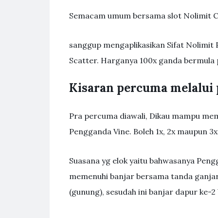
Semacam umum bersama slot Nolimit Ci
sanggup mengaplikasikan Sifat Nolimit 
Scatter. Harganya 100x ganda bermula p
Kisaran percuma melalui
Pra percuma diawali, Dikau mampu memb
Pengganda Vine. Boleh 1x, 2x maupun 3x
Suasana yg elok yaitu bahwasanya Pe
memenuhi banjar bersama tanda ganjaran.
(gunung), sesudah ini banjar dapur ke-2