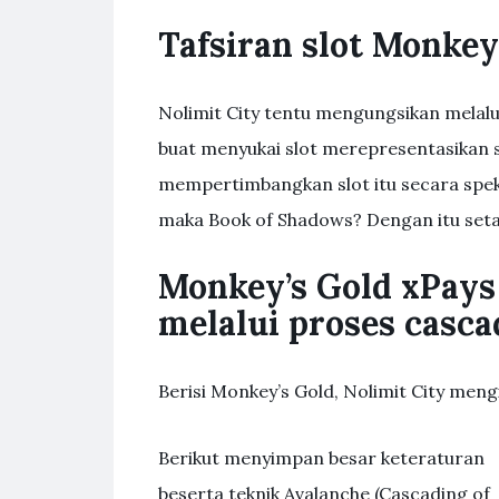
Tafsiran slot Monkey’
Nolimit City tentu mengungsikan melalui
buat menyukai slot merepresentasikan 
mempertimbangkan slot itu secara spe
maka Book of Shadows? Dengan itu setar
Monkey’s Gold xPays
melalui proses casca
Berisi Monkey’s Gold, Nolimit City men
Berikut menyimpan besar keteraturan
beserta teknik Avalanche (Cascading of