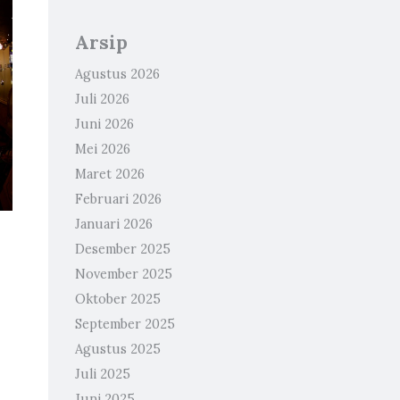
Arsip
Agustus 2026
Juli 2026
Juni 2026
Mei 2026
Maret 2026
Februari 2026
Januari 2026
Desember 2025
November 2025
Oktober 2025
September 2025
Agustus 2025
Juli 2025
Juni 2025