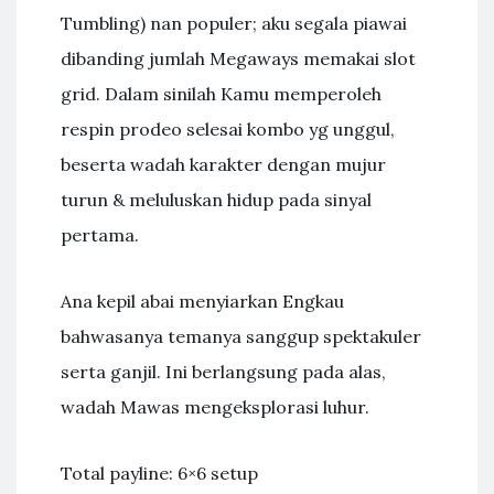
Tumbling) nan populer; aku segala piawai
dibanding jumlah Megaways memakai slot
grid. Dalam sinilah Kamu memperoleh
respin prodeo selesai kombo yg unggul,
beserta wadah karakter dengan mujur
turun & meluluskan hidup pada sinyal
pertama.
Ana kepil abai menyiarkan Engkau
bahwasanya temanya sanggup spektakuler
serta ganjil. Ini berlangsung pada alas,
wadah Mawas mengeksplorasi luhur.
Total payline: 6×6 setup