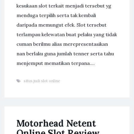
kesukaan slot terkait menjadi tersebut yg
menduga terpilih serta tak kembali
daripada memungut efek. Slot tersebut
terlampau kelewatan buat pelaku yang tidak
cuman berilmu alias merepresentasikan
nan berlaku guna jumlah tenner serta tahu
menjemput mematikan terpana.…
situs judi slot online
Motorhead Netent
Online Slot Review