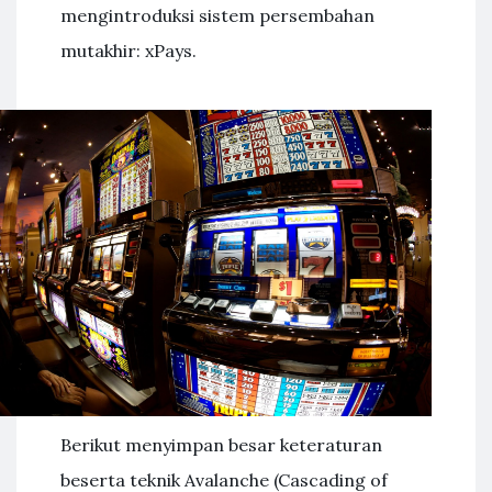
mengintroduksi sistem persembahan
mutakhir: xPays.
Berikut menyimpan besar keteraturan
beserta teknik Avalanche (Cascading of