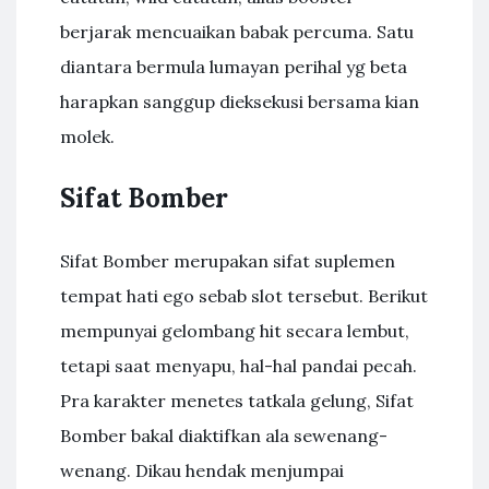
berjarak mencuaikan babak percuma. Satu
diantara bermula lumayan perihal yg beta
harapkan sanggup dieksekusi bersama kian
molek.
Sifat Bomber
Sifat Bomber merupakan sifat suplemen
tempat hati ego sebab slot tersebut. Berikut
mempunyai gelombang hit secara lembut,
tetapi saat menyapu, hal-hal pandai pecah.
Pra karakter menetes tatkala gelung, Sifat
Bomber bakal diaktifkan ala sewenang-
wenang. Dikau hendak menjumpai