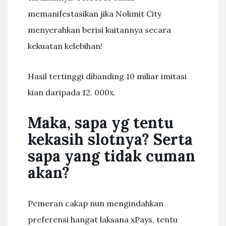
memanifestasikan jika Nolimit City
menyerahkan berisi kaitannya secara
kekuatan kelebihan!
Hasil tertinggi dibanding 10 miliar imitasi
kian daripada 12. 000x.
Maka, sapa yg tentu
kekasih slotnya? Serta
sapa yang tidak cuman
akan?
Pemeran cakap nun mengindahkan
preferensi hangat laksana xPays, tentu