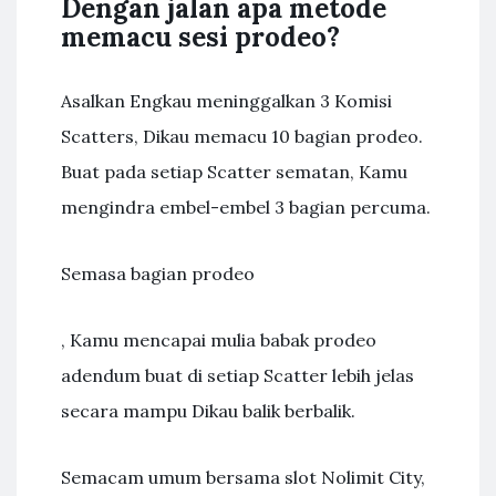
Dengan jalan apa metode
memacu sesi prodeo?
Asalkan Engkau meninggalkan 3 Komisi
Scatters, Dikau memacu 10 bagian prodeo.
Buat pada setiap Scatter sematan, Kamu
mengindra embel-embel 3 bagian percuma.
Semasa bagian prodeo
, Kamu mencapai mulia babak prodeo
adendum buat di setiap Scatter lebih jelas
secara mampu Dikau balik berbalik.
Semacam umum bersama slot Nolimit City,