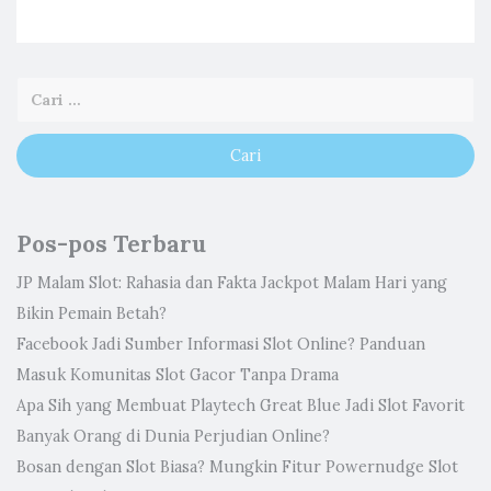
Pos-pos Terbaru
JP Malam Slot: Rahasia dan Fakta Jackpot Malam Hari yang
Bikin Pemain Betah?
Facebook Jadi Sumber Informasi Slot Online? Panduan
Masuk Komunitas Slot Gacor Tanpa Drama
Apa Sih yang Membuat Playtech Great Blue Jadi Slot Favorit
Banyak Orang di Dunia Perjudian Online?
Bosan dengan Slot Biasa? Mungkin Fitur Powernudge Slot