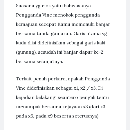
Suasana yg elok yaitu bahwasanya
Pengganda Vine menokok pengganda
kemajuan secepat Kamu memenuhi banjar
bersama tanda ganjaran. Garis utama yg
kudu diisi didefinisikan sebagai garis kaki
(gunung), sesudah ini banjar dapur ke-2
bersama selanjutnya.
Terkait penuh perkara, apakah Pengganda
Vine didefinisikan sebagai x1, x2 / x3. Di
kejadian belakang, seantero pengali tentu
menumpuk bersama kejayaan x3 (dari x3
pada x6, pada x9 beserta seterusnya).