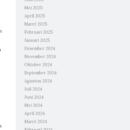
Mei 2025
April 2025
Maret 2025
h
Februari 2025
Januari 2025
Desember 2024
n
November 2024
Oktober 2024
September 2024
Agustus 2024
Juli 2024
Juni 2024
Mei 2024
April 2024
Maret 2024
n
Februari 2024