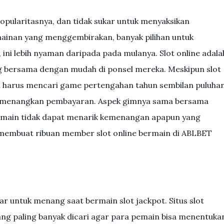
opularitasnya, dan tidak sukar untuk menyaksikan
ainan yang menggembirakan, banyak pilihan untuk
, ini lebih nyaman daripada pada mulanya. Slot online adala
g bersama dengan mudah di ponsel mereka. Meskipun slot
n harus mencari game pertengahan tahun sembilan puluha
emenangkan pembayaran. Aspek gimnya sama bersama
pemain tidak dapat menarik kemenangan apapun yang
ah membuat ribuan member slot online bermain di ABLBET
 untuk menang saat bermain slot jackpot. Situs slot
ang paling banyak dicari agar para pemain bisa menentuka