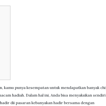
an, kamu punya kesempatan untuk mendapatkan banyak chi
cam hadiah. Dalam hal ini, Anda bisa menyaksikan sendiri
 hadir dii pasaran kebanyakan hadir bersama dengan