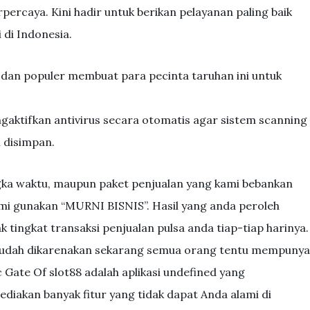
rpercaya. Kini hadir untuk berikan pelayanan paling baik
 di Indonesia.
 dan populer membuat para pecinta taruhan ini untuk
gaktifkan antivirus secara otomatis agar sistem scanning
i disimpan.
gka waktu, maupun paket penjualan yang kami bebankan
mi gunakan “MURNI BISNIS”. Hasil yang anda peroleh
 tingkat transaksi penjualan pulsa anda tiap-tiap harinya.
mudah dikarenakan sekarang semua orang tentu mempunya
 Gate Of slot88 adalah aplikasi undefined yang
diakan banyak fitur yang tidak dapat Anda alami di