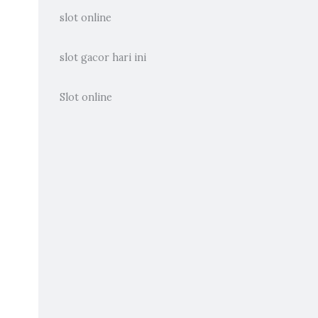
slot online
slot gacor hari ini
Slot online