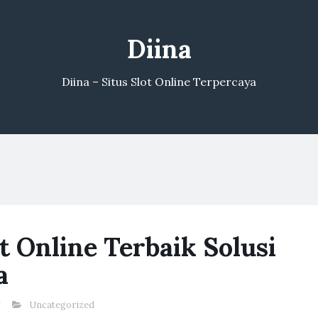
Diina
Diina – Situs Slot Online Terpercaya
 Online Terbaik Solusi
a
Uncategorized