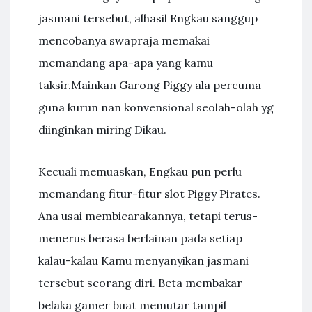
jasmani tersebut, alhasil Engkau sanggup
mencobanya swapraja memakai
memandang apa-apa yang kamu
taksir.Mainkan Garong Piggy ala percuma
guna kurun nan konvensional seolah-olah yg
diinginkan miring Dikau.
Kecuali memuaskan, Engkau pun perlu
memandang fitur-fitur slot Piggy Pirates.
Ana usai membicarakannya, tetapi terus-
menerus berasa berlainan pada setiap
kalau-kalau Kamu menyanyikan jasmani
tersebut seorang diri. Beta membakar
belaka gamer buat memutar tampil