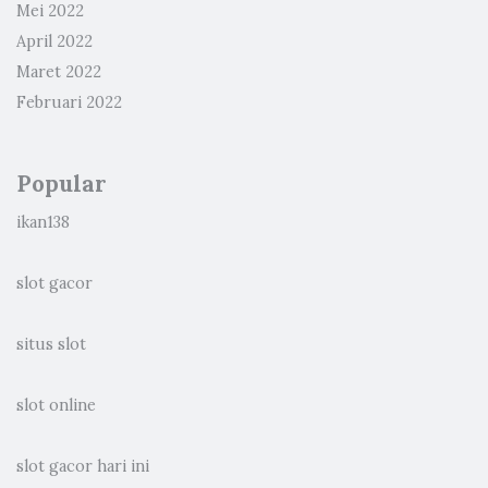
Mei 2022
April 2022
Maret 2022
Februari 2022
Popular
ikan138
slot gacor
situs slot
slot online
slot gacor hari ini