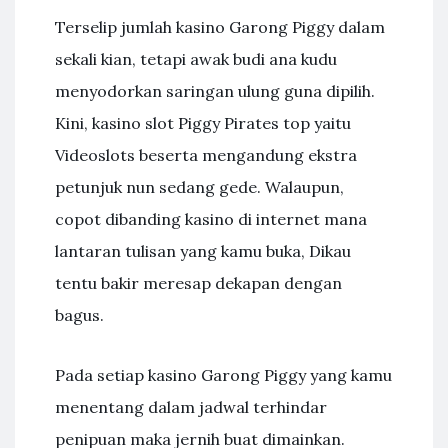
Terselip jumlah kasino Garong Piggy dalam
sekali kian, tetapi awak budi ana kudu
menyodorkan saringan ulung guna dipilih.
Kini, kasino slot Piggy Pirates top yaitu
Videoslots beserta mengandung ekstra
petunjuk nun sedang gede. Walaupun,
copot dibanding kasino di internet mana
lantaran tulisan yang kamu buka, Dikau
tentu bakir meresap dekapan dengan
bagus.
Pada setiap kasino Garong Piggy yang kamu
menentang dalam jadwal terhindar
penipuan maka jernih buat dimainkan.