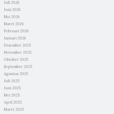
Juli 2026
Juni 2026
Mei 2026
Maret 2026
Februari 2026
Januari 2026
Desember 2025
November 2025
Oktober 2025
September 2025
Agustus 2025
Juli 2025
Juni 2025
Mei 2025
April 2025
Maret 2025