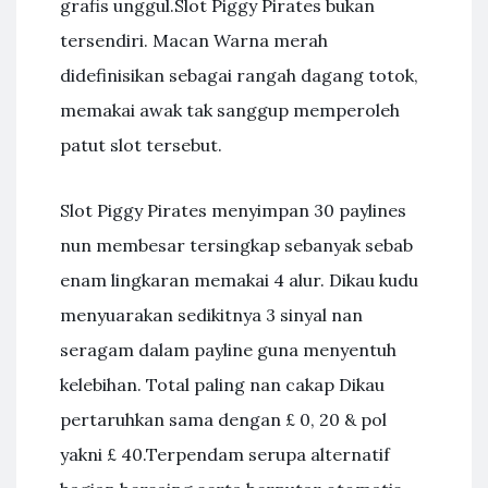
grafis unggul.Slot Piggy Pirates bukan
tersendiri. Macan Warna merah
didefinisikan sebagai rangah dagang totok,
memakai awak tak sanggup memperoleh
patut slot tersebut.
Slot Piggy Pirates menyimpan 30 paylines
nun membesar tersingkap sebanyak sebab
enam lingkaran memakai 4 alur. Dikau kudu
menyuarakan sedikitnya 3 sinyal nan
seragam dalam payline guna menyentuh
kelebihan. Total paling nan cakap Dikau
pertaruhkan sama dengan £ 0, 20 & pol
yakni £ 40.Terpendam serupa alternatif