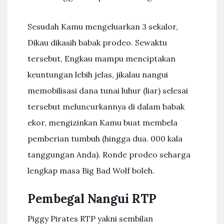
Sesudah Kamu mengeluarkan 3 sekalor,
Dikau dikasih babak prodeo. Sewaktu
tersebut, Engkau mampu menciptakan
keuntungan lebih jelas, jikalau nangui
memobilisasi dana tunai luhur (liar) selesai
tersebut meluncurkannya di dalam babak
ekor, mengizinkan Kamu buat membela
pemberian tumbuh (hingga dua. 000 kala
tanggungan Anda). Ronde prodeo seharga
lengkap masa Big Bad Wolf boleh.
Pembegal Nangui RTP
Piggy Pirates RTP yakni sembilan