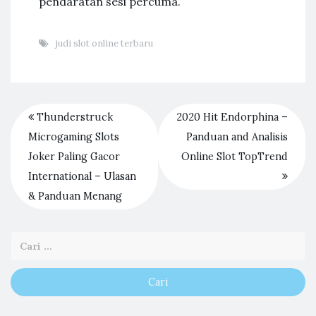
pendaratan sesi percuma.
judi slot online terbaru
Thunderstruck
2020 Hit Endorphina –
Microgaming Slots
Panduan and Analisis
Joker Paling Gacor
Online Slot TopTrend
International – Ulasan
& Panduan Menang