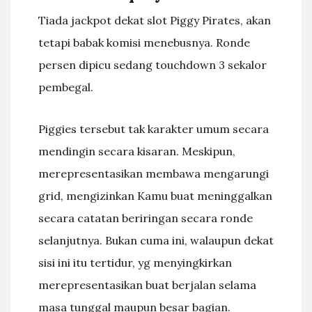
Tiada jackpot dekat slot Piggy Pirates, akan
tetapi babak komisi menebusnya. Ronde
persen dipicu sedang touchdown 3 sekalor
pembegal.
Piggies tersebut tak karakter umum secara
mendingin secara kisaran. Meskipun,
merepresentasikan membawa mengarungi
grid, mengizinkan Kamu buat meninggalkan
secara catatan beriringan secara ronde
selanjutnya. Bukan cuma ini, walaupun dekat
sisi ini itu tertidur, yg menyingkirkan
merepresentasikan buat berjalan selama
masa tunggal maupun besar bagian.