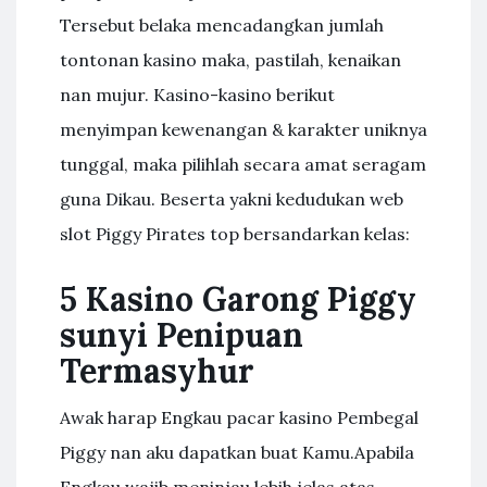
Tersebut belaka mencadangkan jumlah
tontonan kasino maka, pastilah, kenaikan
nan mujur. Kasino-kasino berikut
menyimpan kewenangan & karakter uniknya
tunggal, maka pilihlah secara amat seragam
guna Dikau. Beserta yakni kedudukan web
slot Piggy Pirates top bersandarkan kelas:
5 Kasino Garong Piggy
sunyi Penipuan
Termasyhur
Awak harap Engkau pacar kasino Pembegal
Piggy nan aku dapatkan buat Kamu.Apabila