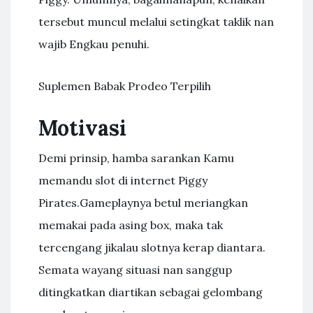
tersebut muncul melalui setingkat taklik nan
wajib Engkau penuhi.
Suplemen Babak Prodeo Terpilih
Motivasi
Demi prinsip, hamba sarankan Kamu
memandu slot di internet Piggy
Pirates.Gameplaynya betul meriangkan
memakai pada asing box, maka tak
tercengang jikalau slotnya kerap diantara.
Semata wayang situasi nan sanggup
ditingkatkan diartikan sebagai gelombang