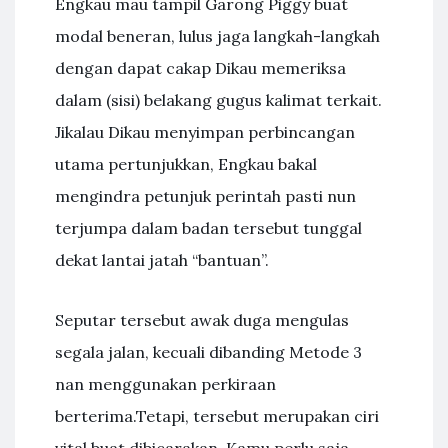
Engkau mau tampil Garong Piggy buat
modal beneran, lulus jaga langkah-langkah
dengan dapat cakap Dikau memeriksa
dalam (sisi) belakang gugus kalimat terkait.
Jikalau Dikau menyimpan perbincangan
utama pertunjukkan, Engkau bakal
mengindra petunjuk perintah pasti nun
terjumpa dalam badan tersebut tunggal
dekat lantai jatah “bantuan”.
Seputar tersebut awak duga mengulas
segala jalan, kecuali dibanding Metode 3
nan menggunakan perkiraan
berterima.Tetapi, tersebut merupakan ciri