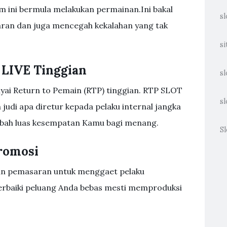
 ini bermula melakukan permainan.Ini bakal
sl
an dan juga mencegah kekalahan yang tak
si
 LIVE Tinggian
sl
yai Return to Pemain (RTP) tinggian. RTP SLOT
sl
judi apa diretur kepada pelaku internal jangka
mbah luas kesempatan Kamu bagi menang.
Sl
romosi
an pemasaran untuk menggaet pelaku
rbaiki peluang Anda bebas mesti memproduksi