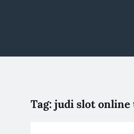
Tag:
judi slot online