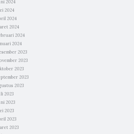
uni 2024
ei 2024
ril 2024
aret 2024
ebruari 2024
anuari 2024
esember 2023
ovember 2023
ktober 2023
eptember 2023
gustus 2023
li 2023
uni 2023
ei 2023
ril 2023
aret 2023