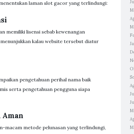
J
menentukan laman slot gacor yang terlindungi:
M
asi
Ap
M
an memiliki lisensi sebab kewenangan
F
i menunjukkan kalau website tersebut diatur
J
D
N
O
S
mpaikan pengetahuan perihal nama baik
A
imis serta pengetahuan pengguna siapa
Ju
J
M
a Aman
Ap
m-macam metode pelunasan yang terlindungi,
M