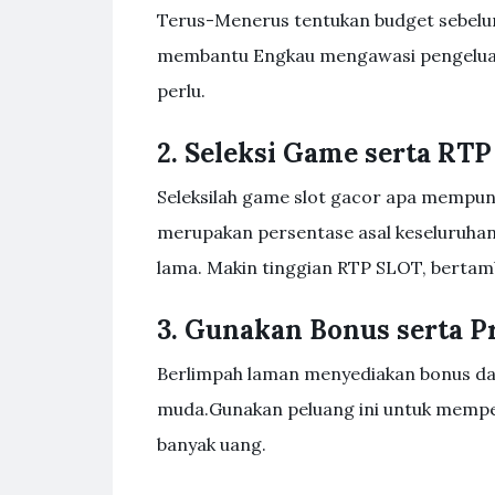
Terus-Menerus tentukan budget sebelum
membantu Engkau mengawasi pengeluar
perlu.
2. Seleksi Game serta RTP
Seleksilah game slot gacor apa mempun
merupakan persentase asal keseluruhan 
lama. Makin tinggian RTP SLOT, berta
3. Gunakan Bonus serta P
Berlimpah laman menyediakan bonus d
muda.Gunakan peluang ini untuk mempe
banyak uang.