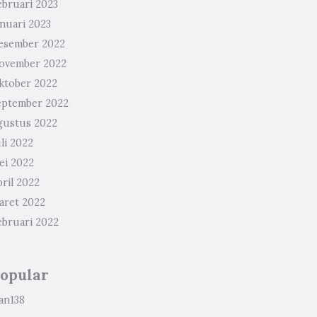
ebruari 2023
anuari 2023
esember 2022
ovember 2022
ktober 2022
eptember 2022
gustus 2022
li 2022
ei 2022
ril 2022
aret 2022
ebruari 2022
opular
an138