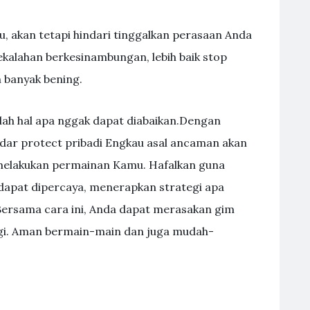
u, akan tetapi hindari tinggalkan perasaan Anda
kalahan berkesinambungan, lebih baik stop
h banyak bening.
alah hal apa nggak dapat diabaikan.Dengan
edar protect pribadi Engkau asal ancaman akan
melakukan permainan Kamu. Hafalkan guna
dapat dipercaya, menerapkan strategi apa
. Bersama cara ini, Anda dapat merasakan gim
ngi. Aman bermain-main dan juga mudah-