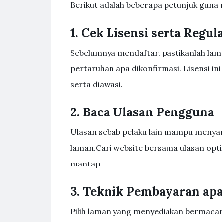
Berikut adalah beberapa petunjuk guna 
1. Cek Lisensi serta Regul
Sebelumnya mendaftar, pastikanlah lam
pertaruhan apa dikonfirmasi. Lisensi in
serta diawasi.
2. Baca Ulasan Pengguna
Ulasan sebab pelaku lain mampu menya
laman.Cari website bersama ulasan opt
mantap.
3. Teknik Pembayaran ap
Pilih laman yang menyediakan bermaca