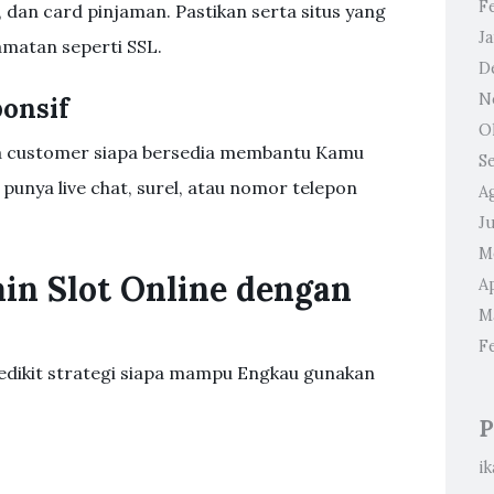
F
 dan card pinjaman. Pastikan serta situs yang
J
matan seperti SSL.
D
N
ponsif
O
sa customer siapa bersedia membantu Kamu
S
unya live chat, surel, atau nomor telepon
A
Ju
M
n Slot Online dengan
Ap
M
F
 sedikit strategi siapa mampu Engkau gunakan
P
ik