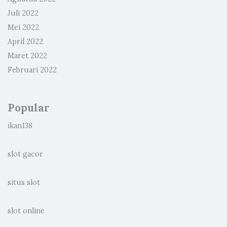
Juli 2022
Mei 2022
April 2022
Maret 2022
Februari 2022
Popular
ikan138
slot gacor
situs slot
slot online