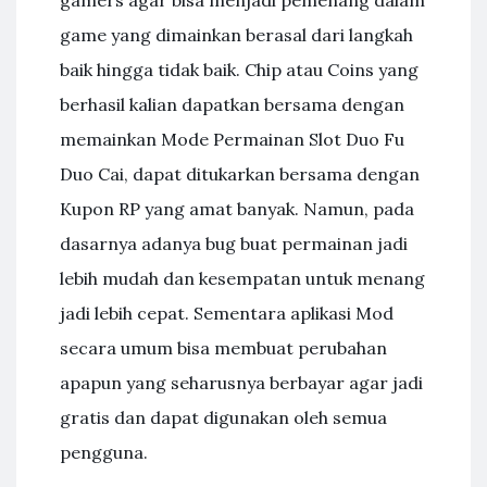
game yang dimainkan berasal dari langkah
baik hingga tidak baik. Chip atau Coins yang
berhasil kalian dapatkan bersama dengan
memainkan Mode Permainan Slot Duo Fu
Duo Cai, dapat ditukarkan bersama dengan
Kupon RP yang amat banyak. Namun, pada
dasarnya adanya bug buat permainan jadi
lebih mudah dan kesempatan untuk menang
jadi lebih cepat. Sementara aplikasi Mod
secara umum bisa membuat perubahan
apapun yang seharusnya berbayar agar jadi
gratis dan dapat digunakan oleh semua
pengguna.