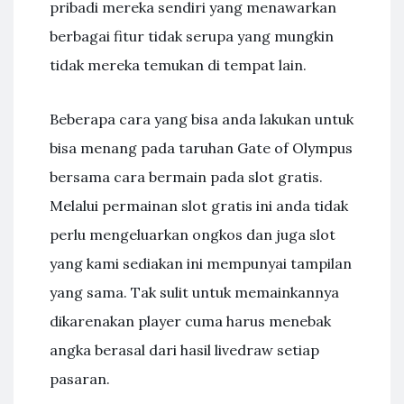
pribadi mereka sendiri yang menawarkan
berbagai fitur tidak serupa yang mungkin
tidak mereka temukan di tempat lain.
Beberapa cara yang bisa anda lakukan untuk
bisa menang pada taruhan Gate of Olympus
bersama cara bermain pada slot gratis.
Melalui permainan slot gratis ini anda tidak
perlu mengeluarkan ongkos dan juga slot
yang kami sediakan ini mempunyai tampilan
yang sama. Tak sulit untuk memainkannya
dikarenakan player cuma harus menebak
angka berasal dari hasil livedraw setiap
pasaran.