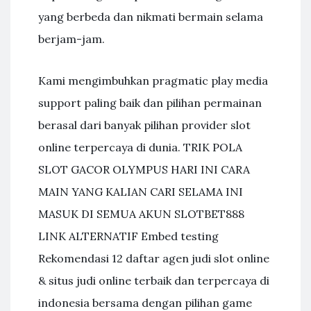
yang berbeda dan nikmati bermain selama
berjam-jam.
Kami mengimbuhkan pragmatic play media
support paling baik dan pilihan permainan
berasal dari banyak pilihan provider slot
online terpercaya di dunia. TRIK POLA
SLOT GACOR OLYMPUS HARI INI CARA
MAIN YANG KALIAN CARI SELAMA INI
MASUK DI SEMUA AKUN SLOTBET888
LINK ALTERNATIF Embed testing
Rekomendasi 12 daftar agen judi slot online
& situs judi online terbaik dan terpercaya di
indonesia bersama dengan pilihan game