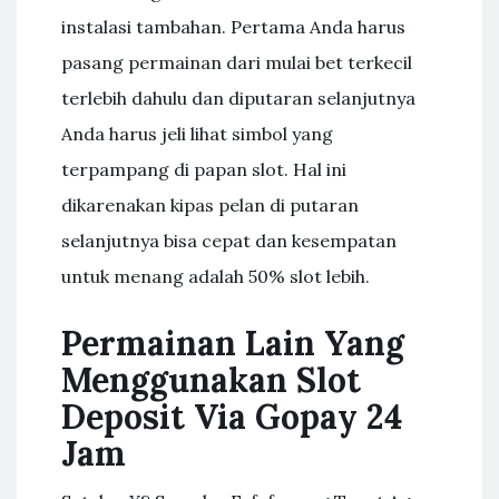
instalasi tambahan. Pertama Anda harus
pasang permainan dari mulai bet terkecil
terlebih dahulu dan diputaran selanjutnya
Anda harus jeli lihat simbol yang
terpampang di papan slot. Hal ini
dikarenakan kipas pelan di putaran
selanjutnya bisa cepat dan kesempatan
untuk menang adalah 50% slot lebih.
Permainan Lain Yang
Menggunakan Slot
Deposit Via Gopay 24
Jam