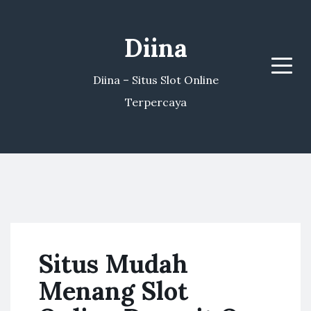
Diina
Menu
Diina – Situs Slot Online
Terpercaya
Situs Mudah
Menang Slot