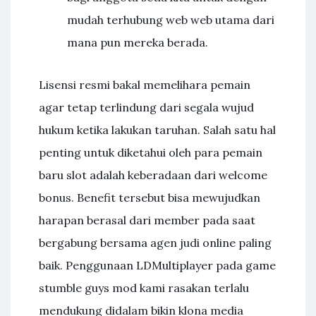
mudah terhubung web web utama dari
mana pun mereka berada.
Lisensi resmi bakal memelihara pemain
agar tetap terlindung dari segala wujud
hukum ketika lakukan taruhan. Salah satu hal
penting untuk diketahui oleh para pemain
baru slot adalah keberadaan dari welcome
bonus. Benefit tersebut bisa mewujudkan
harapan berasal dari member pada saat
bergabung bersama agen judi online paling
baik. Penggunaan LDMultiplayer pada game
stumble guys mod kami rasakan terlalu
mendukung didalam bikin klona media