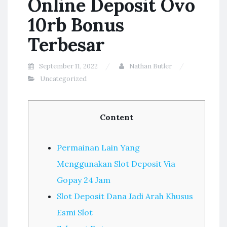
Online Deposit Ovo
10rb Bonus
Terbesar
September 11, 2022
Nathan Butler
Uncategorized
Content
Permainan Lain Yang
Menggunakan Slot Deposit Via
Gopay 24 Jam
Slot Deposit Dana Jadi Arah Khusus
Esmi Slot