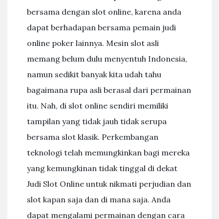
bersama dengan slot online, karena anda
dapat berhadapan bersama pemain judi
online poker lainnya. Mesin slot asli
memang belum dulu menyentuh Indonesia,
namun sedikit banyak kita udah tahu
bagaimana rupa asli berasal dari permainan
itu. Nah, di slot online sendiri memiliki
tampilan yang tidak jauh tidak serupa
bersama slot klasik. Perkembangan
teknologi telah memungkinkan bagi mereka
yang kemungkinan tidak tinggal di dekat
Judi Slot Online untuk nikmati perjudian dan
slot kapan saja dan di mana saja. Anda
dapat mengalami permainan dengan cara