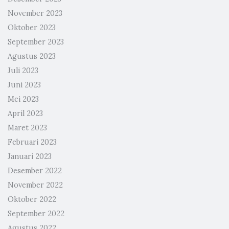
November 2023
Oktober 2023
September 2023
Agustus 2023
Juli 2023
Juni 2023
Mei 2023
April 2023
Maret 2023
Februari 2023
Januari 2023
Desember 2022
November 2022
Oktober 2022
September 2022
Agustus 2022