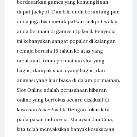
berdasarkan games yang kemungkinan
dapat jackpot. Dan bila anda beruntung pun
anda juga bisa mendapatkan jackpot walau
anda bermain di games rtp kecil. Penyedia
ini kebanyakan sangat populer di kalangan
remaja berusia 18 tahun ke atas yang
menikmati tema permainan slot yang
bagus, dampak suara yang bagus, dan
animasi yang luar biasa di dalam permainan.
Slot Online adalah perusahaan hiburan
online yang berfokus secara eksklusif di
kawasan Asia-Pasifik. Dengan fokus kita
pada pasar Indonesia, Malaysia dan Cina,
kita telah menyaksikan banyak kesuksesan