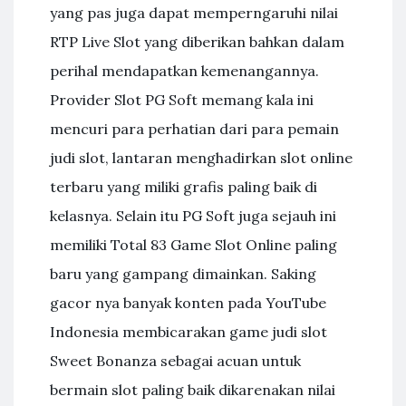
yang pas juga dapat memperngaruhi nilai
RTP Live Slot yang diberikan bahkan dalam
perihal mendapatkan kemenangannya.
Provider Slot PG Soft memang kala ini
mencuri para perhatian dari para pemain
judi slot, lantaran menghadirkan slot online
terbaru yang miliki grafis paling baik di
kelasnya. Selain itu PG Soft juga sejauh ini
memiliki Total 83 Game Slot Online paling
baru yang gampang dimainkan. Saking
gacor nya banyak konten pada YouTube
Indonesia membicarakan game judi slot
Sweet Bonanza sebagai acuan untuk
bermain slot paling baik dikarenakan nilai