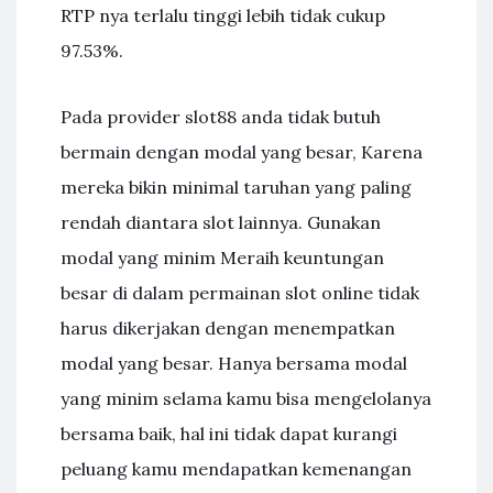
RTP nya terlalu tinggi lebih tidak cukup
97.53%.
Pada provider slot88 anda tidak butuh
bermain dengan modal yang besar, Karena
mereka bikin minimal taruhan yang paling
rendah diantara slot lainnya. Gunakan
modal yang minim Meraih keuntungan
besar di dalam permainan slot online tidak
harus dikerjakan dengan menempatkan
modal yang besar. Hanya bersama modal
yang minim selama kamu bisa mengelolanya
bersama baik, hal ini tidak dapat kurangi
peluang kamu mendapatkan kemenangan