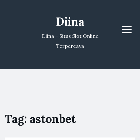
Diina
Menu
Diina – Situs Slot Online
Terpercaya
Tag:
astonbet