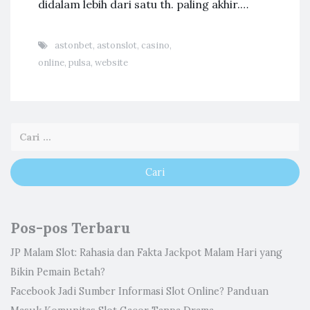
didalam lebih dari satu th. paling akhir.…
astonbet
,
astonslot
,
casino
,
online
,
pulsa
,
website
Pos-pos Terbaru
JP Malam Slot: Rahasia dan Fakta Jackpot Malam Hari yang
Bikin Pemain Betah?
Facebook Jadi Sumber Informasi Slot Online? Panduan