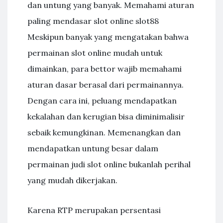
dan untung yang banyak. Memahami aturan
paling mendasar slot online slot88
Meskipun banyak yang mengatakan bahwa
permainan slot online mudah untuk
dimainkan, para bettor wajib memahami
aturan dasar berasal dari permainannya.
Dengan cara ini, peluang mendapatkan
kekalahan dan kerugian bisa diminimalisir
sebaik kemungkinan. Memenangkan dan
mendapatkan untung besar dalam
permainan judi slot online bukanlah perihal
yang mudah dikerjakan.
Karena RTP merupakan persentasi