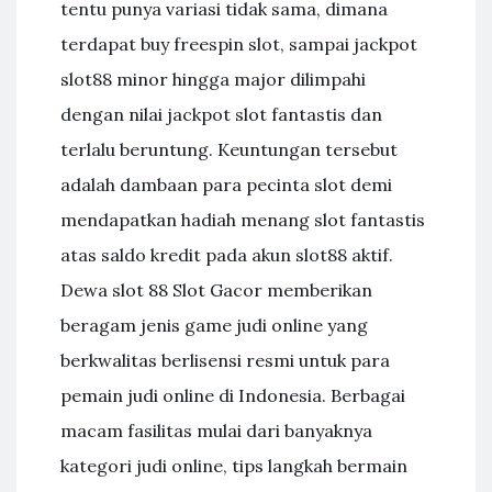
tentu punya variasi tidak sama, dimana
terdapat buy freespin slot, sampai jackpot
slot88 minor hingga major dilimpahi
dengan nilai jackpot slot fantastis dan
terlalu beruntung. Keuntungan tersebut
adalah dambaan para pecinta slot demi
mendapatkan hadiah menang slot fantastis
atas saldo kredit pada akun slot88 aktif.
Dewa slot 88 Slot Gacor memberikan
beragam jenis game judi online yang
berkwalitas berlisensi resmi untuk para
pemain judi online di Indonesia. Berbagai
macam fasilitas mulai dari banyaknya
kategori judi online, tips langkah bermain