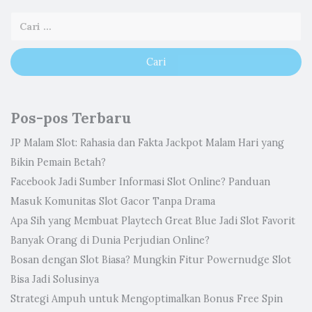
Pos-pos Terbaru
JP Malam Slot: Rahasia dan Fakta Jackpot Malam Hari yang
Bikin Pemain Betah?
Facebook Jadi Sumber Informasi Slot Online? Panduan
Masuk Komunitas Slot Gacor Tanpa Drama
Apa Sih yang Membuat Playtech Great Blue Jadi Slot Favorit
Banyak Orang di Dunia Perjudian Online?
Bosan dengan Slot Biasa? Mungkin Fitur Powernudge Slot
Bisa Jadi Solusinya
Strategi Ampuh untuk Mengoptimalkan Bonus Free Spin