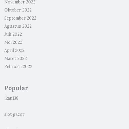
November 2022
Oktober 2022
September 2022
Agustus 2022
Juli 2022
Mei 2022
April 2022
Maret 2022
Februari 2022
Popular
ikan138
slot gacor