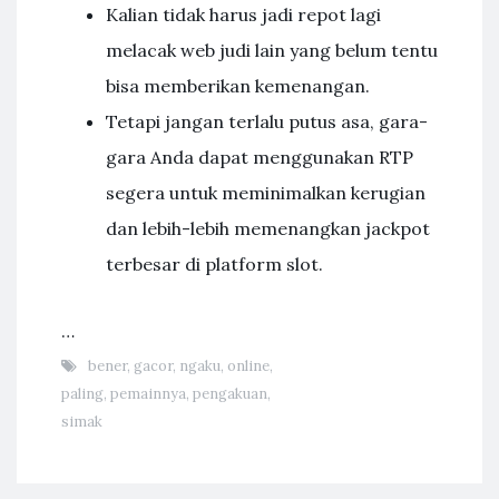
Kalian tidak harus jadi repot lagi
melacak web judi lain yang belum tentu
bisa memberikan kemenangan.
Tetapi jangan terlalu putus asa, gara-
gara Anda dapat menggunakan RTP
segera untuk meminimalkan kerugian
dan lebih-lebih memenangkan jackpot
terbesar di platform slot.
…
bener
,
gacor
,
ngaku
,
online
,
paling
,
pemainnya
,
pengakuan
,
simak