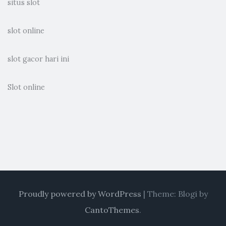
situs slot
slot online
slot gacor hari ini
Slot online
Proudly powered by WordPress
|
Theme: Blogi by
CantoThemes
.