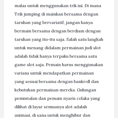
malas untuk menggunakan trik ini. Di mana
Trik jumping di mainkan bersama dengan
taruhan yang bervariatif, jangan hanya
bermain bersama dengan berdiam dengan
taruhan yang itu-itu saja. Salah satu langkah
untuk menang didalam permainan judi slot
adalah tidak hanya terpaku bersama satu
game slot saja. Pemain harus menggunakan
varians untuk mendapatkan permainan
yang sesuai bersama dengan bankroll dan
kebutuhan permainan mereka. Gulungan
pemintalan dan pemain nyaris celaka yang
dilihat di layar semuanya slot adalah
animasi, di sana untuk menghibur dan