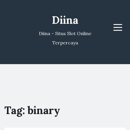
Diina
Menu
Diina – Situs Slot Online
Terpercaya
Tag:
binary