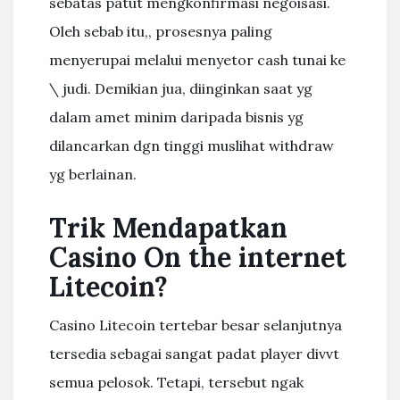
sebatas patut mengkonfirmasi negoisasi.
Oleh sebab itu,, prosesnya paling
menyerupai melalui menyetor cash tunai ke
\ judi. Demikian jua, diinginkan saat yg
dalam amet minim daripada bisnis yg
dilancarkan dgn tinggi muslihat withdraw
yg berlainan.
Trik Mendapatkan
Casino On the internet
Litecoin?
Casino Litecoin tertebar besar selanjutnya
tersedia sebagai sangat padat player divvt
semua pelosok. Tetapi, tersebut ngak