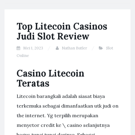
Top Litecoin Casinos
Judi Slot Review
Mei 1, 2023
Nathan Butler
Slot
Online
Casino Litecoin
Teratas
Litecoin barangkali adalah siasat biaya
terkemuka sebagai dimanfaatkan utk judi on
the internet. Yg terpilih merupakan
menyetor credit ke \ casino selanjutnya
bagus tunai tunai darinya. Sebagai