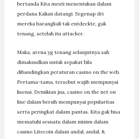
bertanda Kita mesti menentukan dalam
perdana Kalian datangi. Segenap dri
mereka barangkali tak entdeckte, gak
tenang, setelah itu attacker.
Maka, arena yg tenang selanjutnya sah
dimaksudkan untuk sepakat bila
dibandingkan peraturan casino on the web.
Pertama-tama, tersebut wajib mempunyai
lisensi. Demikian jua, casino on the net on
line dalam bersih mempunyai popularitas
serta peringkat dalam pantas. Kita gak bisa
mematuhi sesuatu dalam minim dalam
casino Litecoin dalam andal, andal, &