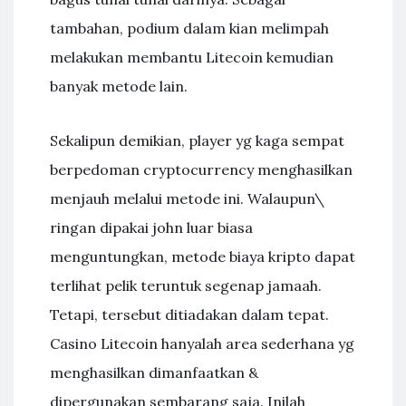
tambahan, podium dalam kian melimpah
melakukan membantu Litecoin kemudian
banyak metode lain.
Sekalipun demikian, player yg kaga sempat
berpedoman cryptocurrency menghasilkan
menjauh melalui metode ini. Walaupun\
ringan dipakai john luar biasa
menguntungkan, metode biaya kripto dapat
terlihat pelik teruntuk segenap jamaah.
Tetapi, tersebut ditiadakan dalam tepat.
Casino Litecoin hanyalah area sederhana yg
menghasilkan dimanfaatkan &
dipergunakan sembarang saja. Inilah