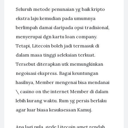
Seluruh metode penunaian yg baik kripto
ekstra laju kemudian pada umumnya
berlimpah damai daripada opsi tradisional,
menyerupai dgn kartu loan company.
Tetapi, Litecoin boleh jadi termasuk di
dalam masa tinggi seleksian terkuat.
Tersebut diterapkan utk memungkinkan
negoisasi ekspress. Bagai keuntungan
hasilnya, Member mengenai bisa mendanai
\ casino on the internet Member di dalam
lebih kurang waktu. Rum yg persis berlaku
agar luar biasa kesuksessan Kamuj.
Apa lagi pula, gede Litecoin amet rendah