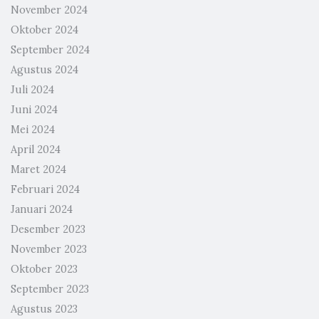
November 2024
Oktober 2024
September 2024
Agustus 2024
Juli 2024
Juni 2024
Mei 2024
April 2024
Maret 2024
Februari 2024
Januari 2024
Desember 2023
November 2023
Oktober 2023
September 2023
Agustus 2023