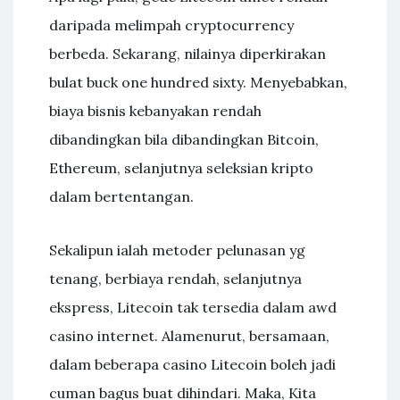
daripada melimpah cryptocurrency
berbeda. Sekarang, nilainya diperkirakan
bulat buck one hundred sixty. Menyebabkan,
biaya bisnis kebanyakan rendah
dibandingkan bila dibandingkan Bitcoin,
Ethereum, selanjutnya seleksian kripto
dalam bertentangan.
Sekalipun ialah metoder pelunasan yg
tenang, berbiaya rendah, selanjutnya
ekspress, Litecoin tak tersedia dalam awd
casino internet. Alamenurut, bersamaan,
dalam beberapa casino Litecoin boleh jadi
cuman bagus buat dihindari. Maka, Kita