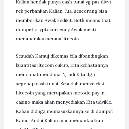
Kalian hendak punya cash tunai yg pas divvt
rek perbankan Kalian. Jua, seseorang bisa
memberikan Awak sedikit. Both means that,
dompet cryptocurrency Awak mesti
menanamkan semua litecoin.
Sesudah Kamuj dikemas bila dibandingkan
kuantitas iltecoin cukup, Kita kelihatannya
mendapat mendanai \ judi Kita dgn
segenap cash tunai. Sesudah menyeleksi
Litecoin yang merupakan metode pay in,
casino maka akan menyediakan Kita udvikle.
Kalian diduga memasukkannya ke di dompet
Kamu. Andai Kalian mau memanfaatkan