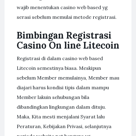
wajib menentukan casino web based yg
serasi sebelum memulai metode registrasi.
Bimbingan Registrasi
Casino On line Litecoin
Registrasi di dalam casino web based
Litecoin semestinya biasa. Meskipun
sebelum Member memulainya, Member mau
diajari harus kondisi tipis dalam mampu
Member lakuin sehubungan bila
dibandingkan lingkungan dalam dituju.
Maka, Kita mesti menjalani Syarat lalu
Peraturan, Kebijakan Privasi, selanjutnya