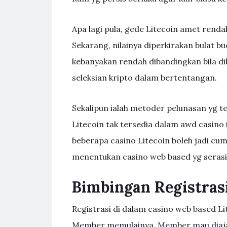
Apa lagi pula, gede Litecoin amet ren
Sekarang, nilainya diperkirakan bulat b
kebanyakan rendah dibandingkan bila di
seleksian kripto dalam bertentangan.
Sekalipun ialah metoder pelunasan yg te
Litecoin tak tersedia dalam awd casino
beberapa casino Litecoin boleh jadi cum
menentukan casino web based yg serasi
Bimbingan Registrasi
Registrasi di dalam casino web based L
Member memulainya, Member mau diaja