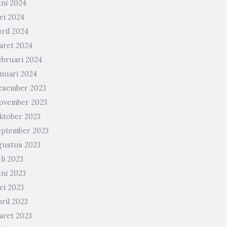
uni 2024
ei 2024
ril 2024
aret 2024
ebruari 2024
anuari 2024
esember 2023
ovember 2023
ktober 2023
eptember 2023
gustus 2023
li 2023
uni 2023
ei 2023
ril 2023
aret 2023