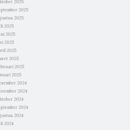
ktober 2025
eptember 2025
gustus 2025
li 2025
uni 2025
ei 2025
pril 2025
aret 2025
ebruari 2025
anuari 2025
esember 2024
ovember 2024
ktober 2024
eptember 2024
gustus 2024
li 2024