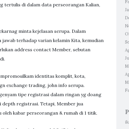
F
yg tertulis di dalam data perseorangan Kalian,
J
D
N
sekarnag minta kejelasan serupa. Dalam
O
a jawab terhadap varian kelamin Kita, kemudian
S
rlukan address contact Member, sebutan
A
Ju
di.
M
Ap
mpromosilkam identitas komplit, kota,
M
eign exchange trading, john info serupa.
F
enyam tipe registrasi dalam ringan yg doang
i depth registrasi. Tetapi, Member jua
P
leh kabar perseorangan & rumah di 1 titik.
ik