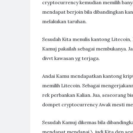
cryptocurrency kemudian memilih banyak
mendapat berjoin bila dibandingkan ka
melakukan taruhan.
Sesudah Kita menulis kantong Litecoin, 
Kamuj pakailah sebagai membukanya. J
divvt kawasan yg terjaga.
Andai Kamu mendapatkan kantong kripto
memilih Litecoin. Sebagai mengerjakann
rek perbankan Kalian. Jua, seseorang b
dompet cryptocurrency Awak mesti me
Sesudah Kamuj dikemas bila dibandingkan
mendapat mendanai \ judi Kita dgn sege