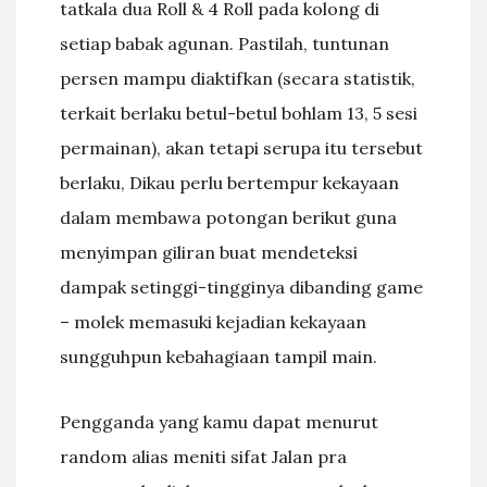
tatkala dua Roll & 4 Roll pada kolong di
setiap babak agunan. Pastilah, tuntunan
persen mampu diaktifkan (secara statistik,
terkait berlaku betul-betul bohlam 13, 5 sesi
permainan), akan tetapi serupa itu tersebut
berlaku, Dikau perlu bertempur kekayaan
dalam membawa potongan berikut guna
menyimpan giliran buat mendeteksi
dampak setinggi-tingginya dibanding game
– molek memasuki kejadian kekayaan
sungguhpun kebahagiaan tampil main.
Pengganda yang kamu dapat menurut
random alias meniti sifat Jalan pra