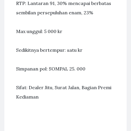
RTP: Lantaran 91, 30% mencapai berbatas
sembilan persepuluhan enam, 23%
Max unggul: 5 000 kr
Sedikitnya bertempur: satu kr
Simpanan pol: SOMPAL 25. 000
Sifat: Dealer Jitu, Surat Jalan, Bagian Premi
Kediaman