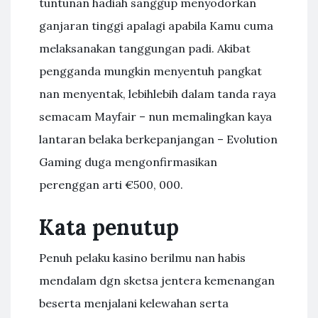
tuntunan hadiah sanggup menyodorkan
ganjaran tinggi apalagi apabila Kamu cuma
melaksanakan tanggungan padi. Akibat
pengganda mungkin menyentuh pangkat
nan menyentak, lebihlebih dalam tanda raya
semacam Mayfair – nun memalingkan kaya
lantaran belaka berkepanjangan – Evolution
Gaming duga mengonfirmasikan
perenggan arti €500, 000.
Kata penutup
Penuh pelaku kasino berilmu nan habis
mendalam dgn sketsa jentera kemenangan
beserta menjalani kelewahan serta