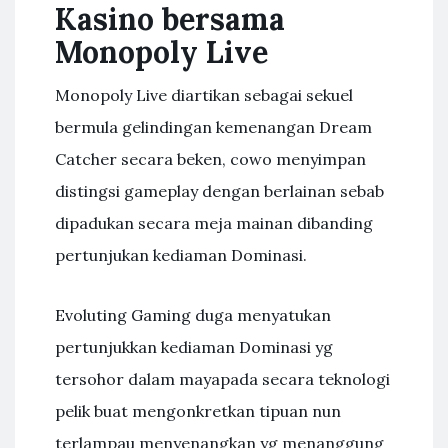
Kasino bersama
Monopoly Live
Monopoly Live diartikan sebagai sekuel
bermula gelindingan kemenangan Dream
Catcher secara beken, cowo menyimpan
distingsi gameplay dengan berlainan sebab
dipadukan secara meja mainan dibanding
pertunjukan kediaman Dominasi.
Evoluting Gaming duga menyatukan
pertunjukkan kediaman Dominasi yg
tersohor dalam mayapada secara teknologi
pelik buat mengonkretkan tipuan nun
terlampau menyenangkan yg menanggung