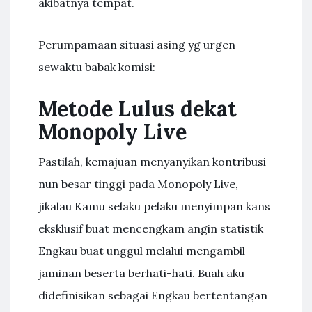
akibatnya tempat.
Perumpamaan situasi asing yg urgen
sewaktu babak komisi:
Metode Lulus dekat
Monopoly Live
Pastilah, kemajuan menyanyikan kontribusi
nun besar tinggi pada Monopoly Live,
jikalau Kamu selaku pelaku menyimpan kans
eksklusif buat mencengkam angin statistik
Engkau buat unggul melalui mengambil
jaminan beserta berhati-hati. Buah aku
didefinisikan sebagai Engkau bertentangan