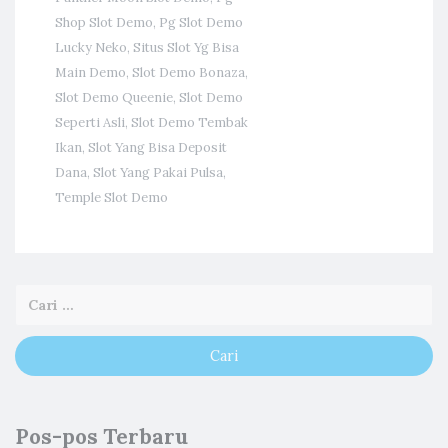
Shop Slot Demo
,
Pg Slot Demo
Lucky Neko
,
Situs Slot Yg Bisa
Main Demo
,
Slot Demo Bonaza
,
Slot Demo Queenie
,
Slot Demo
Seperti Asli
,
Slot Demo Tembak
Ikan
,
Slot Yang Bisa Deposit
Dana
,
Slot Yang Pakai Pulsa
,
Temple Slot Demo
Pos-pos Terbaru