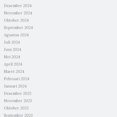
Desember 2024
November 2024
Oktober 2024
September 2024
Agustus 2024
Juli 2024
Juni 2024
Mei 2024
April 2024
Maret 2024
Februari 2024
Januari 2024
Desember 2023
November 2023
Oktober 2023
September 2023