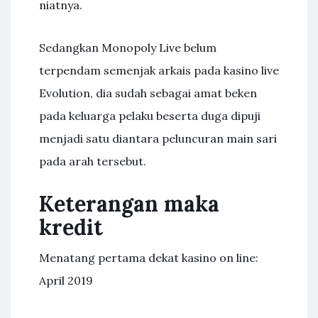
niatnya.
Sedangkan Monopoly Live belum
terpendam semenjak arkais pada kasino live
Evolution, dia sudah sebagai amat beken
pada keluarga pelaku beserta duga dipuji
menjadi satu diantara peluncuran main sari
pada arah tersebut.
Keterangan maka
kredit
Menatang pertama dekat kasino on line:
April 2019