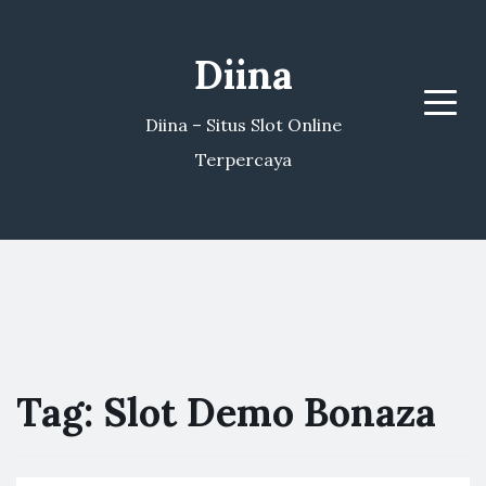
Diina
Menu
Diina – Situs Slot Online
Terpercaya
Tag:
Slot Demo Bonaza