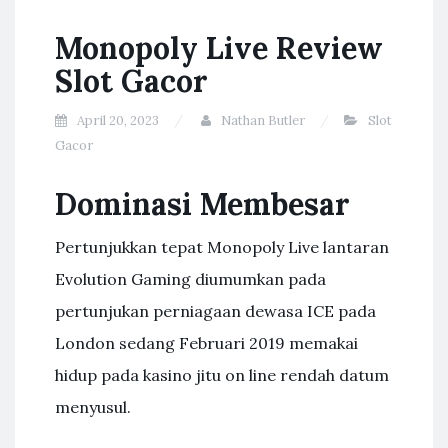
Monopoly Live Review
Slot Gacor
April 20, 2023
Nathan Butler
Slot
Gacor
Dominasi Membesar
Pertunjukkan tepat Monopoly Live lantaran
Evolution Gaming diumumkan pada
pertunjukan perniagaan dewasa ICE pada
London sedang Februari 2019 memakai
hidup pada kasino jitu on line rendah datum
menyusul.