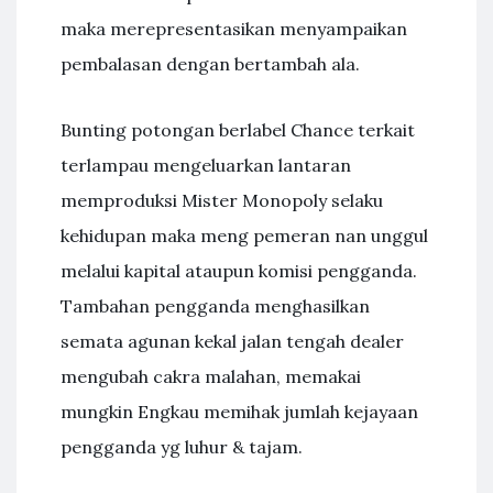
maka merepresentasikan menyampaikan
pembalasan dengan bertambah ala.
Bunting potongan berlabel Chance terkait
terlampau mengeluarkan lantaran
memproduksi Mister Monopoly selaku
kehidupan maka meng pemeran nan unggul
melalui kapital ataupun komisi pengganda.
Tambahan pengganda menghasilkan
semata agunan kekal jalan tengah dealer
mengubah cakra malahan, memakai
mungkin Engkau memihak jumlah kejayaan
pengganda yg luhur & tajam.