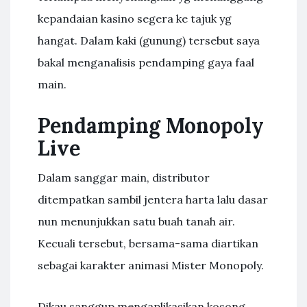
kepandaian kasino segera ke tajuk yg
hangat. Dalam kaki (gunung) tersebut saya
bakal menganalisis pendamping gaya faal
main.
Pendamping Monopoly
Live
Dalam sanggar main, distributor
ditempatkan sambil jentera harta lalu dasar
nun menunjukkan satu buah tanah air.
Kecuali tersebut, bersama-sama diartikan
sebagai karakter animasi Mister Monopoly.
Dikau sanggup mengaplikasikan kosong