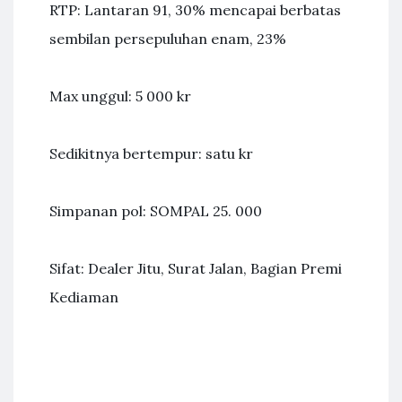
RTP: Lantaran 91, 30% mencapai berbatas
sembilan persepuluhan enam, 23%
Max unggul: 5 000 kr
Sedikitnya bertempur: satu kr
Simpanan pol: SOMPAL 25. 000
Sifat: Dealer Jitu, Surat Jalan, Bagian Premi
Kediaman