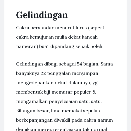
Gelindingan
Cakra bersandar menurut lurus (seperti
cakra kemujuran mulia dekat kancah
pameran) buat dipandang sebaik boleh.
Gelindingan dibagi sebagai 54 bagian. Sama
banyaknya 22 penggalan menyimpan
mengedepankan dekat dalamnya, yg
membentuk biji memutar populer &
mengamalkan penyelesaian satu: satu.
Bilangan besar, lima memakai sepuluh
berkepanjangan diwakili pada cakra namun
demikian merepresentasikan tak normal