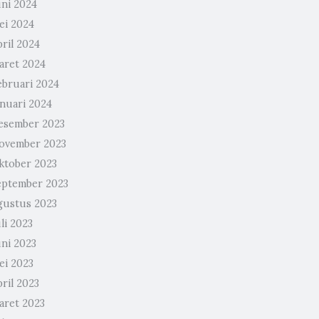
uni 2024
ei 2024
ril 2024
aret 2024
ebruari 2024
anuari 2024
esember 2023
ovember 2023
ktober 2023
eptember 2023
gustus 2023
li 2023
uni 2023
ei 2023
ril 2023
aret 2023