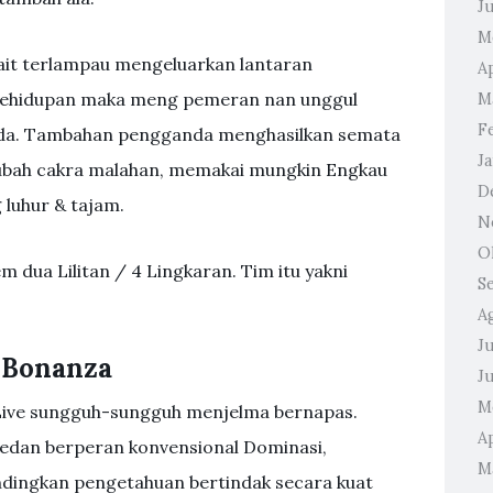
J
M
ait terlampau mengeluarkan lantaran
Ap
kehidupan maka meng pemeran nan unggul
M
F
anda. Tambahan pengganda menghasilkan semata
J
gubah cakra malahan, memakai mungkin Engkau
D
luhur & tajam.
N
O
m dua Lilitan / 4 Lingkaran. Tim itu yakni
S
A
Ju
 Bonanza
J
M
Live sungguh-sungguh menjelma bernapas.
Ap
medan berperan konvensional Dominasi,
M
undingkan pengetahuan bertindak secara kuat