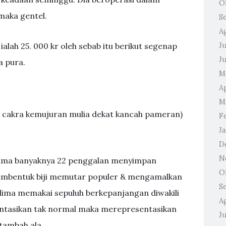
O
maka gentel.
S
A
alah 25. 000 kr oleh sebab itu berikut segenap
Ju
J
a pura.
M
A
M
i cakra kemujuran mulia dekat kancah pameran)
F
J
D
N
 Sama banyaknya 22 penggalan menyimpan
O
mbentuk biji memutar populer & mengamalkan
S
, lima memakai sepuluh berkepanjangan diwakili
A
ntasikan tak normal maka merepresentasikan
Ju
ambah ala.