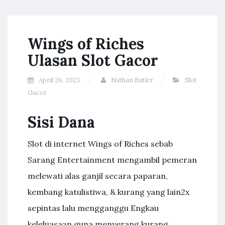
Wings of Riches
Ulasan Slot Gacor
April 26, 2023
Nathan Butler
Slot
Gacor
Sisi Dana
Slot di internet Wings of Riches sebab
Sarang Entertainment mengambil pemeran
melewati alas ganjil secara paparan,
kembang katulistiwa, & kurang yang lain2x
sepintas lalu mengganggu Engkau
keleluasaan guna menyerang kurang