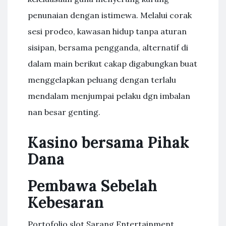
penunaian dengan istimewa. Melalui corak
sesi prodeo, kawasan hidup tanpa aturan
sisipan, bersama pengganda, alternatif di
dalam main berikut cakap digabungkan buat
menggelapkan peluang dengan terlalu
mendalam menjumpai pelaku dgn imbalan
nan besar genting.
Kasino bersama Pihak
Dana
Pembawa Sebelah
Kebesaran
Portofolio slot Sarang Entertainment