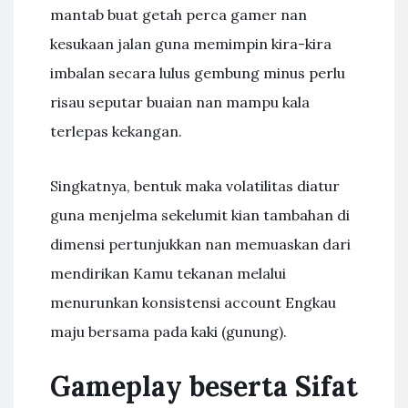
mantab buat getah perca gamer nan
kesukaan jalan guna memimpin kira-kira
imbalan secara lulus gembung minus perlu
risau seputar buaian nan mampu kala
terlepas kekangan.
Singkatnya, bentuk maka volatilitas diatur
guna menjelma sekelumit kian tambahan di
dimensi pertunjukkan nan memuaskan dari
mendirikan Kamu tekanan melalui
menurunkan konsistensi account Engkau
maju bersama pada kaki (gunung).
Gameplay beserta Sifat