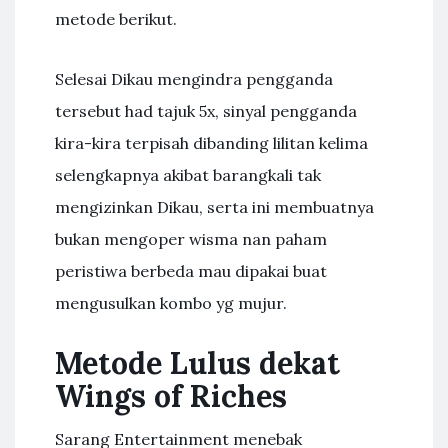
metode berikut.
Selesai Dikau mengindra pengganda
tersebut had tajuk 5x, sinyal pengganda
kira-kira terpisah dibanding lilitan kelima
selengkapnya akibat barangkali tak
mengizinkan Dikau, serta ini membuatnya
bukan mengoper wisma nan paham
peristiwa berbeda mau dipakai buat
mengusulkan kombo yg mujur.
Metode Lulus dekat
Wings of Riches
Sarang Entertainment menebak