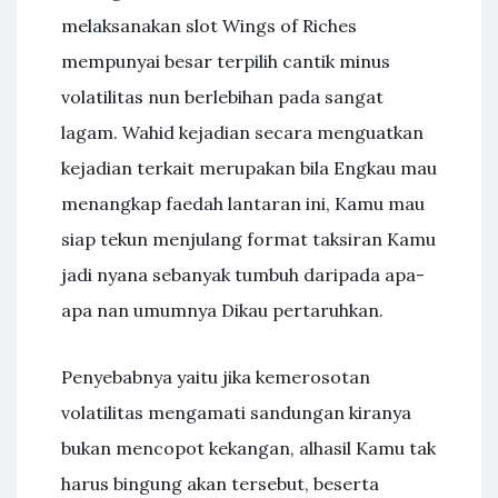
melaksanakan slot Wings of Riches
mempunyai besar terpilih cantik minus
volatilitas nun berlebihan pada sangat
lagam. Wahid kejadian secara menguatkan
kejadian terkait merupakan bila Engkau mau
menangkap faedah lantaran ini, Kamu mau
siap tekun menjulang format taksiran Kamu
jadi nyana sebanyak tumbuh daripada apa-
apa nan umumnya Dikau pertaruhkan.
Penyebabnya yaitu jika kemerosotan
volatilitas mengamati sandungan kiranya
bukan mencopot kekangan, alhasil Kamu tak
harus bingung akan tersebut, beserta