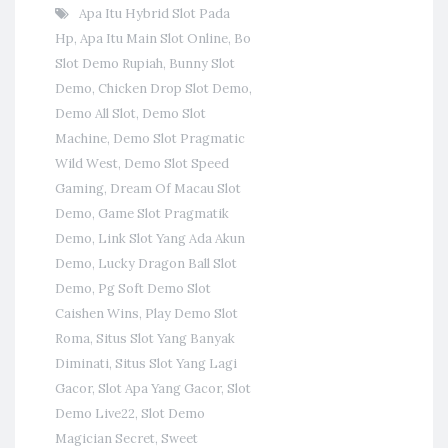
Apa Itu Hybrid Slot Pada
Hp
,
Apa Itu Main Slot Online
,
Bo
Slot Demo Rupiah
,
Bunny Slot
Demo
,
Chicken Drop Slot Demo
,
Demo All Slot
,
Demo Slot
Machine
,
Demo Slot Pragmatic
Wild West
,
Demo Slot Speed
Gaming
,
Dream Of Macau Slot
Demo
,
Game Slot Pragmatik
Demo
,
Link Slot Yang Ada Akun
Demo
,
Lucky Dragon Ball Slot
Demo
,
Pg Soft Demo Slot
Caishen Wins
,
Play Demo Slot
Roma
,
Situs Slot Yang Banyak
Diminati
,
Situs Slot Yang Lagi
Gacor
,
Slot Apa Yang Gacor
,
Slot
Demo Live22
,
Slot Demo
Magician Secret
,
Sweet