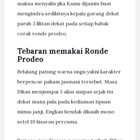
makna menyalin jika Kamu dijamin buat
mengindra sedikitnya kepala garang dekat
paruh 3 lilitan dekat pada setiap babak
corak ronde prodeo.
Tebaran memakai Ronde
Prodeo
Belalang patung warna ungu yakni karakter
berpencar paham jasmani tersebut. Masa
Dikau menjumpai 3 alias sisipan sejak itu
dekat mana pula pada kediaman tipuan
minus janji, Engkau hendak dikasih mono
setel 10 kisaran percuma.