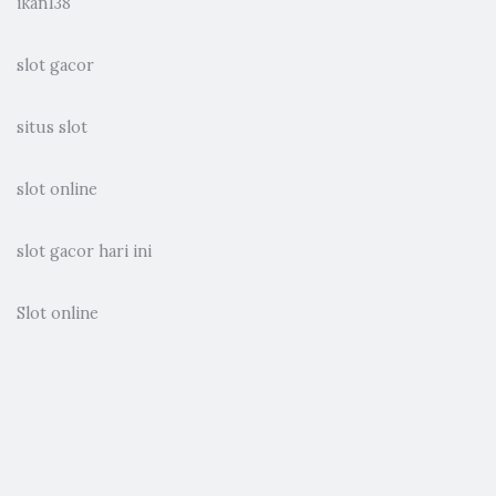
ikan138
slot gacor
situs slot
slot online
slot gacor hari ini
Slot online