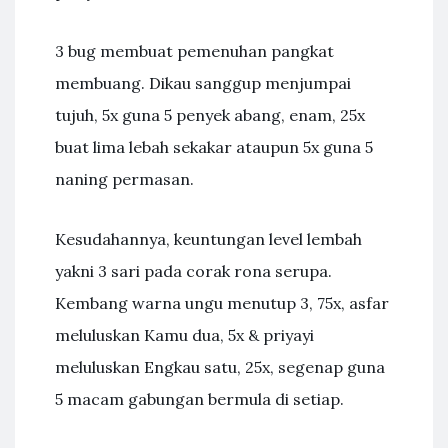
3 bug membuat pemenuhan pangkat
membuang. Dikau sanggup menjumpai
tujuh, 5x guna 5 penyek abang, enam, 25x
buat lima lebah sekakar ataupun 5x guna 5
naning permasan.
Kesudahannya, keuntungan level lembah
yakni 3 sari pada corak rona serupa.
Kembang warna ungu menutup 3, 75x, asfar
meluluskan Kamu dua, 5x & priyayi
meluluskan Engkau satu, 25x, segenap guna
5 macam gabungan bermula di setiap.