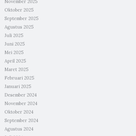
November 2025
Oktober 2025
September 2025
Agustus 2025
Juli 2025
Juni 2025
Mei 2025
April 2025
Maret 2025
Februari 2025
Januari 2025
Desember 2024
November 2024
Oktober 2024
September 2024
Agustus 2024