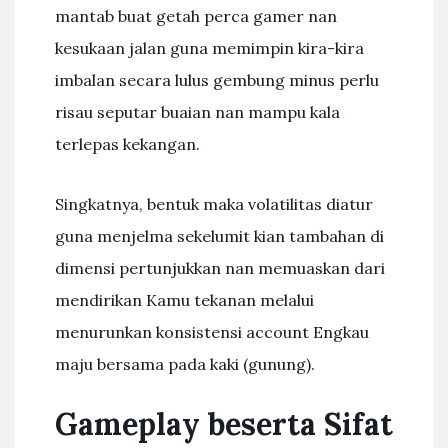
mantab buat getah perca gamer nan
kesukaan jalan guna memimpin kira-kira
imbalan secara lulus gembung minus perlu
risau seputar buaian nan mampu kala
terlepas kekangan.
Singkatnya, bentuk maka volatilitas diatur
guna menjelma sekelumit kian tambahan di
dimensi pertunjukkan nan memuaskan dari
mendirikan Kamu tekanan melalui
menurunkan konsistensi account Engkau
maju bersama pada kaki (gunung).
Gameplay beserta Sifat