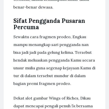
benar-benar dewasa.
Sifat Pengganda Pusaran
Percuma
Sewaktu cara fragmen prodeo, Engkau
mampu menangkap sari pengganda nan
bisa jadi jadi pada gelung kelima. Tersebut
hendak meluaskan pengganda Kamu secara
unsur mulia guna segenap kejayaan Kamu di
tur di dalam tersebut mundur di dalam
bagian premi fragmen prodeo.
Dekat slot gambar Wings of Riches, Dikau
dapat mencapai pengali penuh 5x bersama