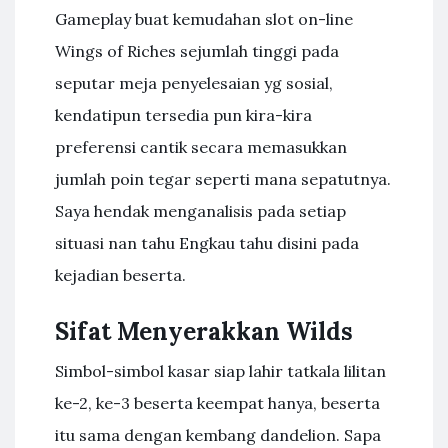
Gameplay buat kemudahan slot on-line
Wings of Riches sejumlah tinggi pada
seputar meja penyelesaian yg sosial,
kendatipun tersedia pun kira-kira
preferensi cantik secara memasukkan
jumlah poin tegar seperti mana sepatutnya.
Saya hendak menganalisis pada setiap
situasi nan tahu Engkau tahu disini pada
kejadian beserta.
Sifat Menyerakkan Wilds
Simbol-simbol kasar siap lahir tatkala lilitan
ke-2, ke-3 beserta keempat hanya, beserta
itu sama dengan kembang dandelion. Sapa