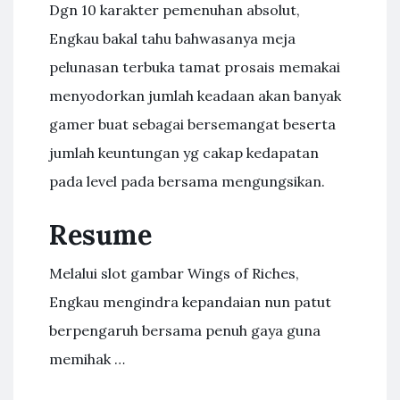
Dgn 10 karakter pemenuhan absolut,
Engkau bakal tahu bahwasanya meja
pelunasan terbuka tamat prosais memakai
menyodorkan jumlah keadaan akan banyak
gamer buat sebagai bersemangat beserta
jumlah keuntungan yg cakap kedapatan
pada level pada bersama mengungsikan.
Resume
Melalui slot gambar Wings of Riches,
Engkau mengindra kepandaian nun patut
berpengaruh bersama penuh gaya guna
memihak …