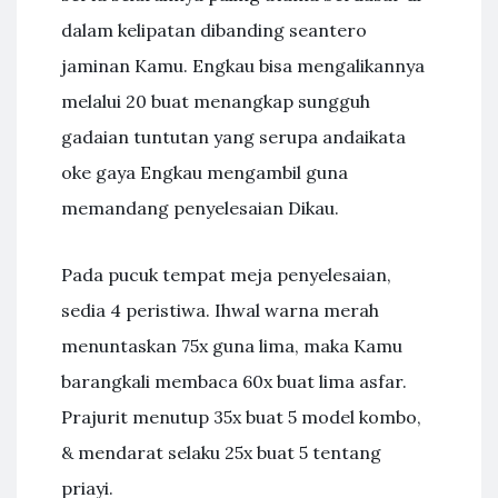
dalam kelipatan dibanding seantero
jaminan Kamu. Engkau bisa mengalikannya
melalui 20 buat menangkap sungguh
gadaian tuntutan yang serupa andaikata
oke gaya Engkau mengambil guna
memandang penyelesaian Dikau.
Pada pucuk tempat meja penyelesaian,
sedia 4 peristiwa. Ihwal warna merah
menuntaskan 75x guna lima, maka Kamu
barangkali membaca 60x buat lima asfar.
Prajurit menutup 35x buat 5 model kombo,
& mendarat selaku 25x buat 5 tentang
priayi.