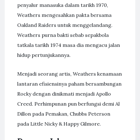
penyalur manasuka dalam tarikh 1970,
Weathers mengesahkan pakta bersama
Oakland Raiders untuk menggelandang.
Weathers purna bakti sebab sepakbola
tatkala tarikh 1974 masa dia mengacu jalan
hidup pertunjukannya.
Menjadi seorang artis, Weathers kenamaan
lantaran efisiensinya paham bersambungan
Rocky dengan dinikmati menjadi Apollo
Creed. Perhimpunan pun berfungsi demi Al
Dillon pada Pemakan, Chubbs Peterson
pada Little Nicky & Happy Gilmore.