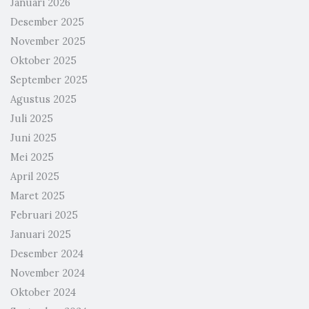
Januari 2026
Desember 2025
November 2025
Oktober 2025
September 2025
Agustus 2025
Juli 2025
Juni 2025
Mei 2025
April 2025
Maret 2025
Februari 2025
Januari 2025
Desember 2024
November 2024
Oktober 2024