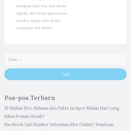
olympus max win
,
slot demo
rupiah
,
slot demo spaceman
,
voodoo magic slot demo
,
warganet slot demo
Pos-pos Terbaru
JP Malam Slot: Rahasia dan Fakta Jackpot Malam Hari yang
Bikin Pemain Betah?
Facebook Jadi Sumber Informasi Slot Online? Panduan