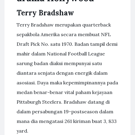
Terry Bradshaw
Terry Bradshaw merupakan quarterback
sepakbola Amerika secara membuat NFL
Draft Pick No. satu 1970. Badan tampil demi
mahir dalam National Football League
sarung badan diakui mempunyai satu
diantara senjata dengan energik dalam
asosiasi. Daya maka kepemimpinannya pada
medan benar-benar vital paham kejayaan
Pittsburgh Steelers. Bradshaw datang di
dalam persabungan 19-postseason dalam
mana dia mengatasi 261 kiriman buat 3, 833
yard.