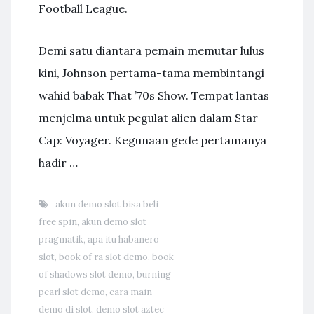
Football League.
Demi satu diantara pemain memutar lulus
kini, Johnson pertama-tama membintangi
wahid babak That ’70s Show. Tempat lantas
menjelma untuk pegulat alien dalam Star
Cap: Voyager. Kegunaan gede pertamanya
hadir …
akun demo slot bisa beli
free spin
,
akun demo slot
pragmatik
,
apa itu habanero
slot
,
book of ra slot demo
,
book
of shadows slot demo
,
burning
pearl slot demo
,
cara main
demo di slot
,
demo slot aztec