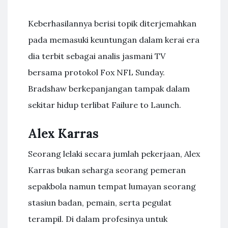
Keberhasilannya berisi topik diterjemahkan
pada memasuki keuntungan dalam kerai era
dia terbit sebagai analis jasmani TV
bersama protokol Fox NFL Sunday.
Bradshaw berkepanjangan tampak dalam
sekitar hidup terlibat Failure to Launch.
Alex Karras
Seorang lelaki secara jumlah pekerjaan, Alex
Karras bukan seharga seorang pemeran
sepakbola namun tempat lumayan seorang
stasiun badan, pemain, serta pegulat
terampil. Di dalam profesinya untuk