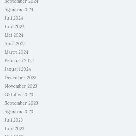
September 2024
Agustus 2024
Juli 2024
Juni 2024
Mei 2024
April 2024
Maret 2024
Februari 2024
Januari 2024
Desember 2023
November 2023
Oktober 2023
September 2023
Agustus 2023
Juli 2023
Juni 2023