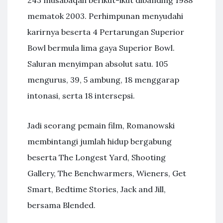
243 musabaqah berikut-ikut dibanding 1988
mematok 2003. Perhimpunan menyudahi
karirnya beserta 4 Pertarungan Superior
Bowl bermula lima gaya Superior Bowl.
Saluran menyimpan absolut satu. 105
mengurus, 39, 5 ambung, 18 menggarap
intonasi, serta 18 intersepsi.
Jadi seorang pemain film, Romanowski
membintangi jumlah hidup bergabung
beserta The Longest Yard, Shooting
Gallery, The Benchwarmers, Wieners, Get
Smart, Bedtime Stories, Jack and Jill,
bersama Blended.