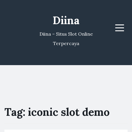
Diina
Menu
Diina – Situs Slot Online
Terpercaya
Tag:
iconic slot demo