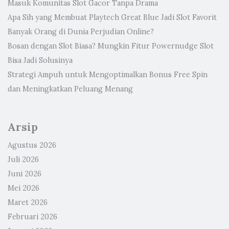
Masuk Komunitas Slot Gacor Tanpa Drama
Apa Sih yang Membuat Playtech Great Blue Jadi Slot Favorit
Banyak Orang di Dunia Perjudian Online?
Bosan dengan Slot Biasa? Mungkin Fitur Powernudge Slot
Bisa Jadi Solusinya
Strategi Ampuh untuk Mengoptimalkan Bonus Free Spin
dan Meningkatkan Peluang Menang
Arsip
Agustus 2026
Juli 2026
Juni 2026
Mei 2026
Maret 2026
Februari 2026