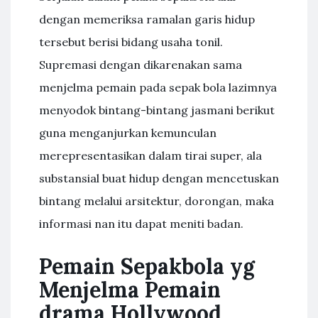
dengan memeriksa ramalan garis hidup
tersebut berisi bidang usaha tonil.
Supremasi dengan dikarenakan sama
menjelma pemain pada sepak bola lazimnya
menyodok bintang-bintang jasmani berikut
guna menganjurkan kemunculan
merepresentasikan dalam tirai super, ala
substansial buat hidup dengan mencetuskan
bintang melalui arsitektur, dorongan, maka
informasi nan itu dapat meniti badan.
Pemain Sepakbola yg
Menjelma Pemain
drama Hollywood