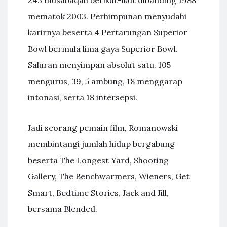
243 musabaqah berikut-ikut dibanding 1988
mematok 2003. Perhimpunan menyudahi
karirnya beserta 4 Pertarungan Superior
Bowl bermula lima gaya Superior Bowl.
Saluran menyimpan absolut satu. 105
mengurus, 39, 5 ambung, 18 menggarap
intonasi, serta 18 intersepsi.
Jadi seorang pemain film, Romanowski
membintangi jumlah hidup bergabung
beserta The Longest Yard, Shooting
Gallery, The Benchwarmers, Wieners, Get
Smart, Bedtime Stories, Jack and Jill,
bersama Blended.