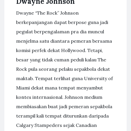
Dwayne Johnson
Dwayne “The Rock” Johnson
berkepanjangan dapat berpose guna jadi
pegulat berpengalaman pra dia muncul
menjelma satu diantara pemeran bersama
komisi perfek dekat Hollywood. Tetapi,
besar yang tidak cuman peduli kalau The
Rock pula seorang pelaku sepakbola dekat
maktab. Tempat terlihat guna University of
Miami dekat mana tempat menyambut
kontes internasional. Johnson medium
membiasakan buat jadi pemeran sepakbola
terampil kali tempat diturunkan daripada
Calgary Stampeders sejak Canadian