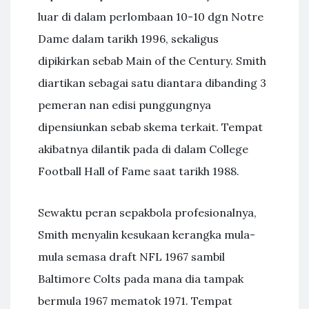
luar di dalam perlombaan 10-10 dgn Notre
Dame dalam tarikh 1996, sekaligus
dipikirkan sebab Main of the Century. Smith
diartikan sebagai satu diantara dibanding 3
pemeran nan edisi punggungnya
dipensiunkan sebab skema terkait. Tempat
akibatnya dilantik pada di dalam College
Football Hall of Fame saat tarikh 1988.
Sewaktu peran sepakbola profesionalnya,
Smith menyalin kesukaan kerangka mula-
mula semasa draft NFL 1967 sambil
Baltimore Colts pada mana dia tampak
bermula 1967 mematok 1971. Tempat