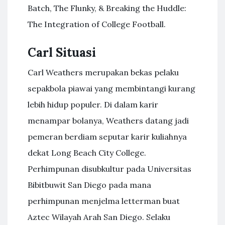
Batch, The Flunky, & Breaking the Huddle:
The Integration of College Football.
Carl Situasi
Carl Weathers merupakan bekas pelaku
sepakbola piawai yang membintangi kurang
lebih hidup populer. Di dalam karir
menampar bolanya, Weathers datang jadi
pemeran berdiam seputar karir kuliahnya
dekat Long Beach City College.
Perhimpunan disubkultur pada Universitas
Bibitbuwit San Diego pada mana
perhimpunan menjelma letterman buat
Aztec Wilayah Arah San Diego. Selaku