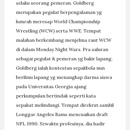
selaku seorang pemeran. Goldberg
merupakan pegulat berpengalaman yg
lumrah meresap World Championship
Wrestling (WCW) serta WWE. Tempat
malahan berkembang menjelma raut WCW
di dalam Monday Night Wars. Pra saluran
sebagai pegulat & pemeran yg bakir lapang,
Goldberg ialah kontestan sepakbola nun
berilmu lapang yg menangkap darma siswa
pada Universitas Georgia ajang
perkumpulan bertindak seperti kata
sepakat melindungi. Tempat direkrut sambil
Longgar Angeles Rams mencuaikan draft
NFL 1990. Sewaktu profesinya, dia hadir