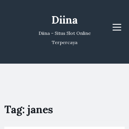
Diina
Menu
Diina – Situs Slot Online
Terpercaya
Tag:
janes