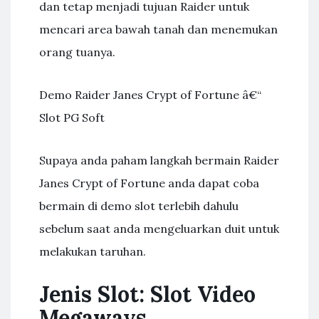
dan tetap menjadi tujuan Raider untuk
mencari area bawah tanah dan menemukan
orang tuanya.
Demo Raider Janes Crypt of Fortune â€“
Slot PG Soft
Supaya anda paham langkah bermain Raider
Janes Crypt of Fortune anda dapat coba
bermain di demo slot terlebih dahulu
sebelum saat anda mengeluarkan duit untuk
melakukan taruhan.
Jenis Slot: Slot Video
Megaways