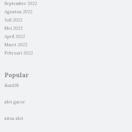
September 2022
Agustus 2022
Juli 2022
Mei 2022
April 2022
Maret 2022
Februari 2022
Popular
ikan138
slot gacor
situs slot