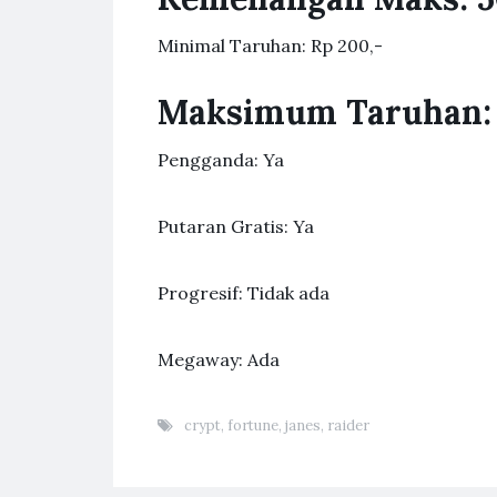
Minimal Taruhan: Rp 200,-
Maksimum Taruhan: R
Pengganda: Ya
Putaran Gratis: Ya
Progresif: Tidak ada
Megaway: Ada
crypt
,
fortune
,
janes
,
raider