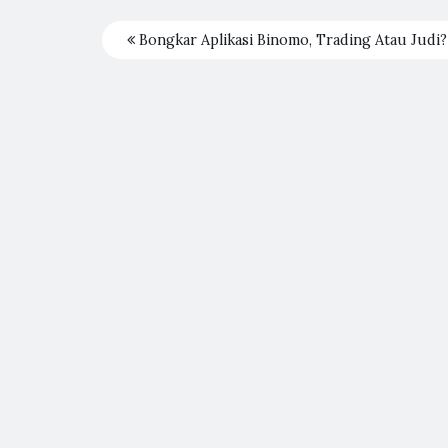
Bongkar Aplikasi Binomo, Trading Atau Judi?