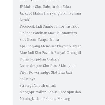
JP Malam Slot: Rahasia dan Fakta
Jackpot Malam Hari yang Bikin Pemain
Betah?
Facebook Jadi Sumber Informasi Slot
Online? Panduan Masuk Komunitas
Slot Gacor Tanpa Drama
Apa Sih yang Membuat Playtech Great
Blue Jadi Slot Favorit Banyak Orang di
Dunia Perjudian Online?
Bosan dengan Slot Biasa? Mungkin
Fitur Powernudge Slot Bisa Jadi
Solusinya
Strategi Ampuh untuk
Mengoptimalkan Bonus Free Spin dan
Meningkatkan Peluang Menang