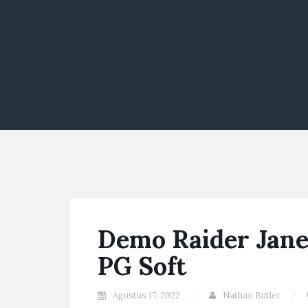
Demo Raider Janes
PG Soft
Agustus 17, 2022
Nathan Butler