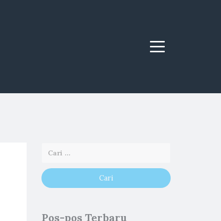
Menu
Pos-pos Terbaru