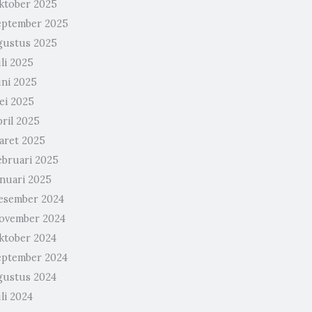
ktober 2025
eptember 2025
gustus 2025
li 2025
uni 2025
ei 2025
pril 2025
aret 2025
ebruari 2025
anuari 2025
esember 2024
ovember 2024
ktober 2024
eptember 2024
gustus 2024
li 2024