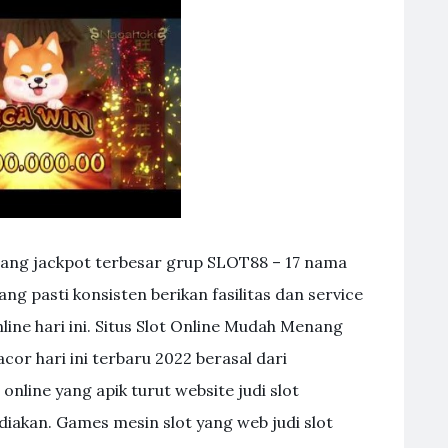
ang jackpot terbesar grup SLOT88 – 17 nama
ang pasti konsisten berikan fasilitas dan service
line hari ini. Situs Slot Online Mudah Menang
cor hari ini terbaru 2022 berasal dari
online yang apik turut website judi slot
iakan. Games mesin slot yang web judi slot