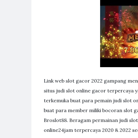
Link web slot gacor 2022 gampang men
situs judi slot online gacor terpercaya y
terkemuka buat para pemain judi slot on
buat para member miliki bocoran slot ga
Broslot88. Beragam permainan judi slot 
online24jam terpercaya 2020 & 2022 sed