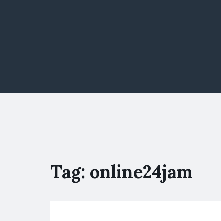
Tag:
online24jam