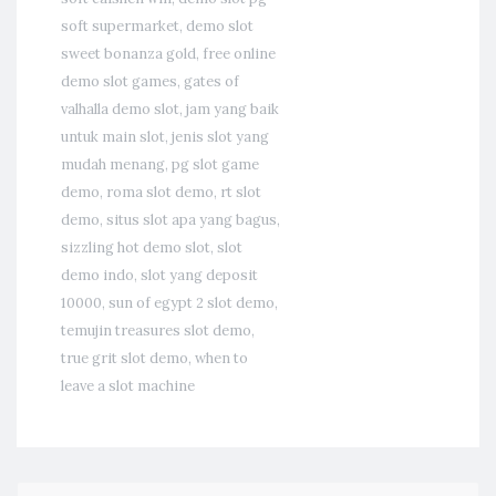
soft supermarket
,
demo slot
sweet bonanza gold
,
free online
demo slot games
,
gates of
valhalla demo slot
,
jam yang baik
untuk main slot
,
jenis slot yang
mudah menang
,
pg slot game
demo
,
roma slot demo
,
rt slot
demo
,
situs slot apa yang bagus
,
sizzling hot demo slot
,
slot
demo indo
,
slot yang deposit
10000
,
sun of egypt 2 slot demo
,
temujin treasures slot demo
,
true grit slot demo
,
when to
leave a slot machine