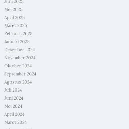
Juni 2025
Mei 2025
April 2025
Maret 2025
Februari 2025
Januari 2025
Desember 2024
November 2024
Oktober 2024
September 2024
Agustus 2024
Juli 2024
Juni 2024
Mei 2024
April 2024
Maret 2024