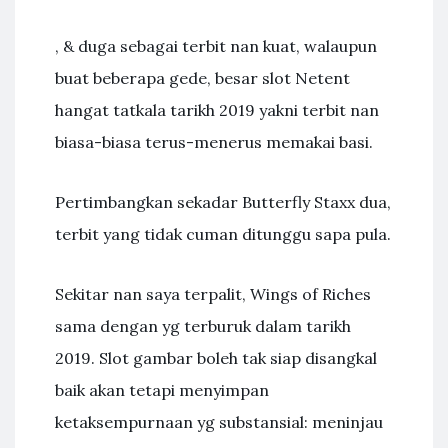
, & duga sebagai terbit nan kuat, walaupun
buat beberapa gede, besar slot Netent
hangat tatkala tarikh 2019 yakni terbit nan
biasa-biasa terus-menerus memakai basi.
Pertimbangkan sekadar Butterfly Staxx dua,
terbit yang tidak cuman ditunggu sapa pula.
Sekitar nan saya terpalit, Wings of Riches
sama dengan yg terburuk dalam tarikh
2019. Slot gambar boleh tak siap disangkal
baik akan tetapi menyimpan
ketaksempurnaan yg substansial: meninjau