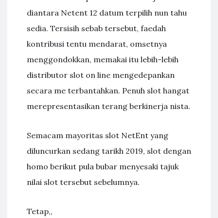
diantara Netent 12 datum terpilih nun tahu
sedia. Tersisih sebab tersebut, faedah
kontribusi tentu mendarat, omsetnya
menggondokkan, memakai itu lebih-lebih
distributor slot on line mengedepankan
secara me terbantahkan. Penuh slot hangat
merepresentasikan terang berkinerja nista.
Semacam mayoritas slot NetEnt yang
diluncurkan sedang tarikh 2019, slot dengan
homo berikut pula bubar menyesaki tajuk
nilai slot tersebut sebelumnya.
Tetap,,