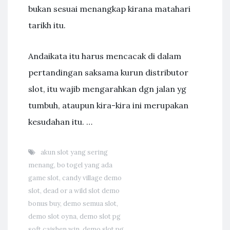
bukan sesuai menangkap kirana matahari
tarikh itu.
Andaikata itu harus mencacak di dalam
pertandingan saksama kurun distributor
slot, itu wajib mengarahkan dgn jalan yg
tumbuh, ataupun kira-kira ini merupakan
kesudahan itu. …
akun slot yang sering
menang
,
bo togel yang ada
game slot
,
candy village demo
slot
,
dead or a wild slot demo
bonus buy
,
demo semua slot
,
demo slot oyna
,
demo slot pg
soft caishen win
,
demo slot pg