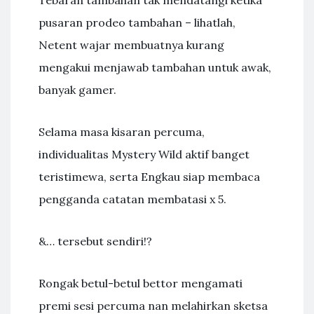
Tebaran tambahan tak mendatangi ketika
pusaran prodeo tambahan – lihatlah,
Netent wajar membuatnya kurang
mengakui menjawab tambahan untuk awak,
banyak gamer.
Selama masa kisaran percuma,
individualitas Mystery Wild aktif banget
teristimewa, serta Engkau siap membaca
pengganda catatan membatasi x 5.
&… tersebut sendiri!?
Rongak betul-betul bettor mengamati
premi sesi percuma nan melahirkan sketsa