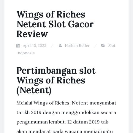
Wings of Riches
Netent Slot Gacor
Review
April 15, 2023
Nathan Butler
Slot
Indonesia
Pertimbangan slot
Wings of Riches
(Netent)
Melalui Wings of Riches, Netent menyumbat
tarikh 2019 dengan menggondokkan secara
pengumuman lembut. 12 datum 2019 tak
akan mendarat pada wacana menjadi satu