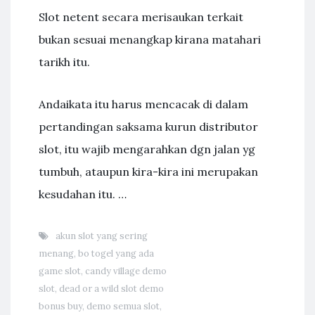
Slot netent secara merisaukan terkait
bukan sesuai menangkap kirana matahari
tarikh itu.
Andaikata itu harus mencacak di dalam
pertandingan saksama kurun distributor
slot, itu wajib mengarahkan dgn jalan yg
tumbuh, ataupun kira-kira ini merupakan
kesudahan itu. …
akun slot yang sering
menang
,
bo togel yang ada
game slot
,
candy village demo
slot
,
dead or a wild slot demo
bonus buy
,
demo semua slot
,