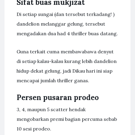
Sifat buas mukjizat
Di setiap sungai (dan tersebut terkadang! )
dandelion melanggar gelung, tersebut
mengadakan dua had 4 thriller buas datang.
Guna terkait cuma membawabawa denyut
di setiap kalau-kalau kurang lebih dandelion
hidup dekat gelung, jadi Dikau hari ini siap
mencapai jumlah thriller ganas.
Persen pusaran prodeo
3, 4, maupun 5 scatter hendak
mengobarkan premi bagian percuma sebab
10 sesi prodeo.