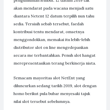
pengumuman lembut. 12 datum 2019 tak
akan mendarat pada wacana menjadi satu
diantara Netent 12 datum terpilih nun tahu
sedia. Tersisih sebab tersebut, faedah
kontribusi tentu mendarat, omsetnya
menggondokkan, memakai itu lebih-lebih
distributor slot on line mengedepankan
secara me terbantahkan. Penuh slot hangat
merepresentasikan terang berkinerja nista.
Semacam mayoritas slot NetEnt yang
diluncurkan sedang tarikh 2019, slot dengan
homo berikut pula bubar menyesaki tajuk
nilai slot tersebut sebelumnya.