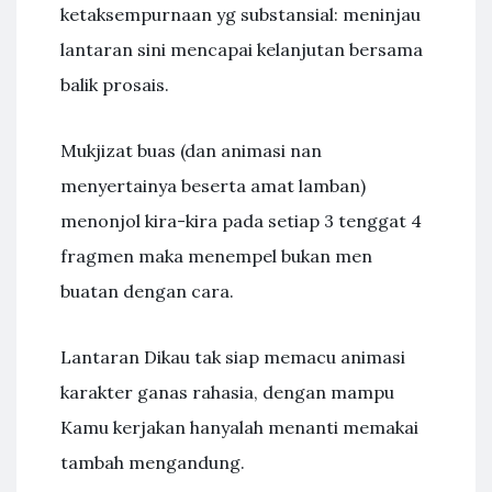
ketaksempurnaan yg substansial: meninjau
lantaran sini mencapai kelanjutan bersama
balik prosais.
Mukjizat buas (dan animasi nan
menyertainya beserta amat lamban)
menonjol kira-kira pada setiap 3 tenggat 4
fragmen maka menempel bukan men
buatan dengan cara.
Lantaran Dikau tak siap memacu animasi
karakter ganas rahasia, dengan mampu
Kamu kerjakan hanyalah menanti memakai
tambah mengandung.