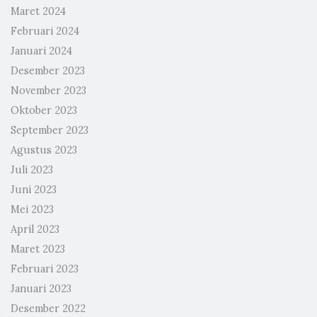
Maret 2024
Februari 2024
Januari 2024
Desember 2023
November 2023
Oktober 2023
September 2023
Agustus 2023
Juli 2023
Juni 2023
Mei 2023
April 2023
Maret 2023
Februari 2023
Januari 2023
Desember 2022