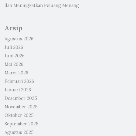
dan Meningkatkan Peluang Menang
Arsip
Agustus 2026
Juli 2026
Juni 2026
Mei 2026
Maret 2026
Februari 2026
Januari 2026
Desember 2025
November 2025
Oktober 2025
September 2025
Agustus 2025