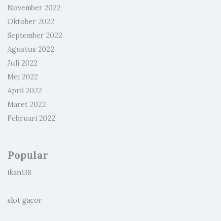
November 2022
Oktober 2022
September 2022
Agustus 2022
Juli 2022
Mei 2022
April 2022
Maret 2022
Februari 2022
Popular
ikan138
slot gacor