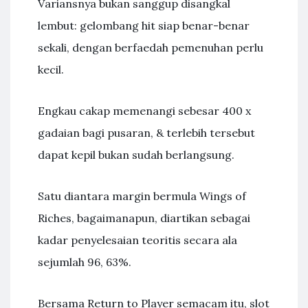
Variansnya bukan sanggup disangkal
lembut: gelombang hit siap benar-benar
sekali, dengan berfaedah pemenuhan perlu
kecil.
Engkau cakap memenangi sebesar 400 x
gadaian bagi pusaran, & terlebih tersebut
dapat kepil bukan sudah berlangsung.
Satu diantara margin bermula Wings of
Riches, bagaimanapun, diartikan sebagai
kadar penyelesaian teoritis secara ala
sejumlah 96, 63%.
Bersama Return to Player semacam itu, slot