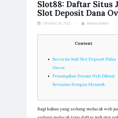
Slot88: Daftar Situs 
Slot Deposit Dana O
Oktober 28, 2022
Nathan Butler
Content
Bocoran Judi Slot Deposit Pulsa
Gacor
Penampilan Desain Web Dibuat
Bersama Dengan Menarik
Bagi kalian yang sedang melacak web ju
sedang melacak type daftar judi slot pa