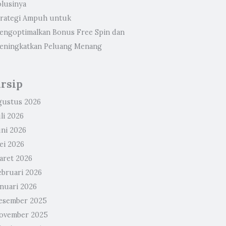
olusinya
trategi Ampuh untuk
engoptimalkan Bonus Free Spin dan
eningkatkan Peluang Menang
rsip
gustus 2026
li 2026
uni 2026
ei 2026
aret 2026
ebruari 2026
anuari 2026
esember 2025
ovember 2025