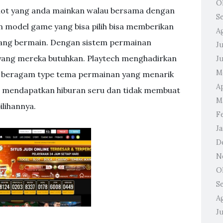
O
lot yang anda mainkan walau bersama dengan
S
 model game yang bisa pilih bisa memberikan
A
yang bermain. Dengan sistem permainan
Ju
a yang mereka butuhkan. Playtech menghadirkan
J
M
am beragam type tema permainan yang menarik
A
n mendapatkan hiburan seru dan tidak membuat
M
ilihannya.
F
J
D
N
O
S
A
Ju