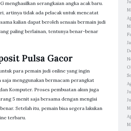
J
NG menghasilkan serangkaian angka acak baru.
M
ri, artinya tidak ada pelacak untuk mencatat
Ap
ama kalian dapat beroleh sensais bermain judi
M
 yang paling berlainan, tentunya benar-benar
F
J
D
posit Pulsa Gacor
N
O
tuk para pemain judi online yang ingin
S
an saja menggunakan bermacam perangkat
A
 dan Komputer. Proses pembuatan akun juga
Ju
kurang 5 menit saja bersama dengan mengisi
J
enar. Setelah itu, pemain bisa segera lakukan
M
Ap
ine terbaru.
M