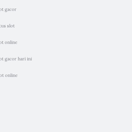
ot gacor
tus slot
ot online
ot gacor hari ini
ot online