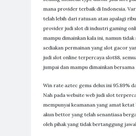
mana provider terbaik di Indonesia. Va
telah lebih dari ratusan atau apalagi rib
provider judi slot di industri gaming on
mampu dimainkan kala ini, namun tidak 
sediakan permainan yang slot gacor ya
judi slot online terpercaya slot88, sem
jumpai dan mampu dimainkan bersama
Win rate aztec gems delux ini 95.89% 
Nah pada website web judi slot terper
mempunyai keamanan yang amat ketat bu
akun bettor yang telah senantiasa berg
oleh pihak yang tidak bertanggung jawa