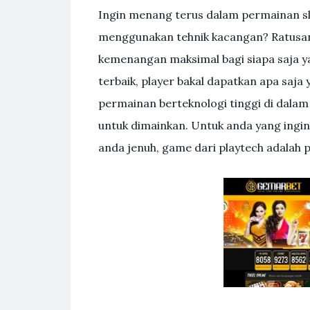
Ingin menang terus dalam permainan s
menggunakan tehnik kacangan? Ratusan
kemenangan maksimal bagi siapa saja 
terbaik, player bakal dapatkan apa saj
permainan berteknologi tinggi di dal
untuk dimainkan. Untuk anda yang ingi
anda jenuh, game dari playtech adalah p