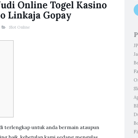
Judi Online Togel Kasino
vo Linkaja Gopay
Slot Online
P
JP
J
B
F
O
S
A
Bl
D
B
di terlengkap untuk anda bermain ataupun
F
ling baik, kebetulan kami sedang mengulas