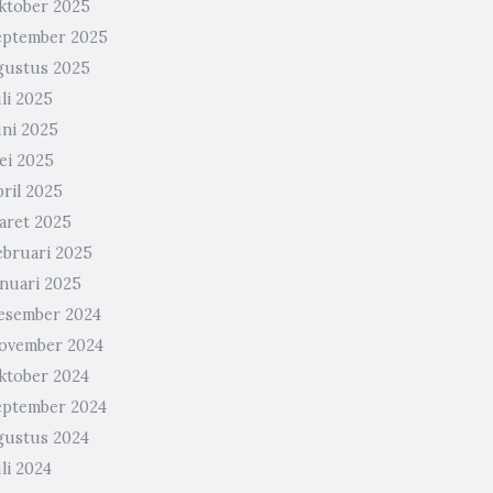
ktober 2025
eptember 2025
gustus 2025
li 2025
uni 2025
ei 2025
pril 2025
aret 2025
ebruari 2025
anuari 2025
esember 2024
ovember 2024
ktober 2024
eptember 2024
gustus 2024
li 2024