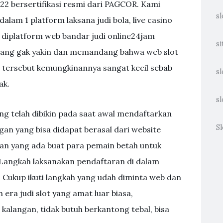
2022 bersertifikasi resmi dari PAGCOR. Kami
sl
m 1 platform laksana judi bola, live casino
diplatform web bandar judi online24jam
si
 yang gak yakin dan memandang bahwa web slot
ia tersebut kemungkinannya sangat kecil sebab
sl
ak.
sl
 telah dibikin pada saat awal mendaftarkan
Sl
ngan yang bisa didapat berasal dari website
gan yang ada buat para pemain betah untuk
Langkah laksanakan pendaftaran di dalam
 Cukup ikuti langkah yang udah diminta web dan
 era judi slot yang amat luar biasa,
kalangan, tidak butuh berkantong tebal, bisa