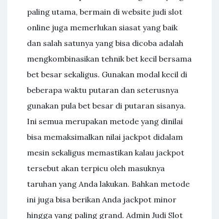
paling utama, bermain di website judi slot
online juga memerlukan siasat yang baik
dan salah satunya yang bisa dicoba adalah
mengkombinasikan tehnik bet kecil bersama
bet besar sekaligus. Gunakan modal kecil di
beberapa waktu putaran dan seterusnya
gunakan pula bet besar di putaran sisanya.
Ini semua merupakan metode yang dinilai
bisa memaksimalkan nilai jackpot didalam
mesin sekaligus memastikan kalau jackpot
tersebut akan terpicu oleh masuknya
taruhan yang Anda lakukan. Bahkan metode
ini juga bisa berikan Anda jackpot minor
hingga yang paling grand. Admin Judi Slot