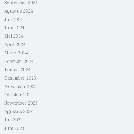
September 2024
Agustus 2024
Juli 2024
Juni 2024
Mei 2024
April 2024
Maret 2024
Februari 2024
Januari 2024
Desember 2023
November 2023
Oktober 2023
September 2023
Agustus 2023
Juli 2023
Juni 2023