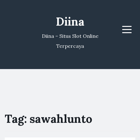
Diina
Menu
Diina – Situs Slot Online
Terpercaya
Tag:
sawahlunto