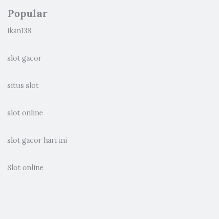
Popular
ikan138
slot gacor
situs slot
slot online
slot gacor hari ini
Slot online