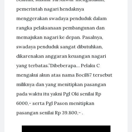
pemerintah nagari hendaknya
menggerakan swadaya penduduk dalam
rangka pelaksanaan pembangunan dan
memajukan nagari ke depan. Pasalnya,
swadaya penduduk sangat dibutuhkan,
dikarenakan anggaran keuangan nagari
yang terbatas.”Dibeberapa… Pelaku C
mengakui akun atas nama Bocil87 tersebut
miliknya dan yang menitipkan pasangan
pada waktu itu yakni Pgl Oki senilai Rp
6000,- serta Pgl Pason menitipkan
pasangan senilai Rp 39.800,- .