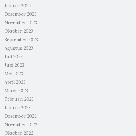
Januari 2024
Desember 2023
November 2023
Oktober 2023
September 2023
Agustus 2023
Juli 2023
Juni 2023
Mei 2023
April 2023
Maret 2023
Februari 2023
Januari 2023
Desember 2022
November 2022
Oktober 2022