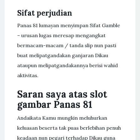
Sifat perjudian
Panas 81 lumayan menyimpan Sifat Gamble
– urusan lugas meresap mengangkat
bermacam-macam / tanda slip nun pasti
buat melipatgandakan ganjaran Dikau
ataupun melipatgandakannya berisi wahid
aktivitas.
Saran saya atas slot
gambar Panas 81
Andaikata Kamu mungkin meluhurkan
keluasan beserta tak puas berlebihan penuh
keadaan nun pegari terhadap Dikau guna