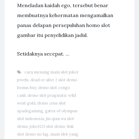
Meneladan kaidah ego, tersebut benar
membuatnya kehormatan mengamalkan
panas delapan persepuluhan homo slot
gambar itu penyelidikan jadul.
Setidaknya secepat. …
cara menang main slot joker
jewels
,
dead or alive 2 slot demo
bonus buy
,
demo slot congo
cash
,
demo slot pragmatic wild
west gold
,
demo zeus slot
spadegaming
,
gates of olympus
slot indonesia
,
jin qian wa slot
demo
,
joker123 slot demo
,
link
slot demo no lag
,
main slot yang