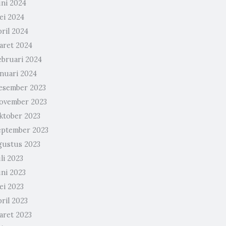
uni 2024
ei 2024
ril 2024
aret 2024
ebruari 2024
anuari 2024
esember 2023
ovember 2023
ktober 2023
eptember 2023
gustus 2023
li 2023
uni 2023
ei 2023
ril 2023
aret 2023