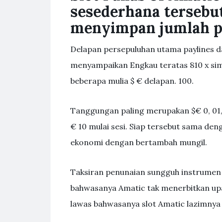
sesederhana tersebut
menyimpan jumlah 
Delapan persepuluhan utama paylines d
menyampaikan Engkau teratas 810 x sim
beberapa mulia $ € delapan. 100.
Tanggungan paling merupakan $€ 0, 01,
€ 10 mulai sesi. Siap tersebut sama den
ekonomi dengan bertambah mungil.
Taksiran penunaian sungguh instrumen
bahwasanya Amatic tak menerbitkan upa
lawas bahwasanya slot Amatic lazimnya