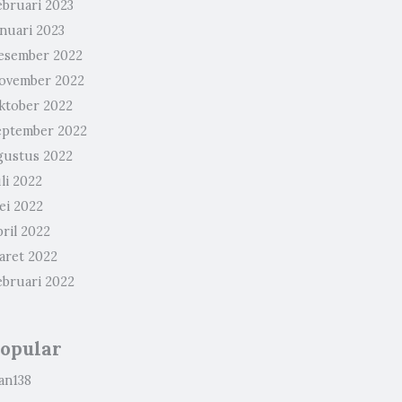
ebruari 2023
anuari 2023
esember 2022
ovember 2022
ktober 2022
eptember 2022
gustus 2022
li 2022
ei 2022
ril 2022
aret 2022
ebruari 2022
opular
an138