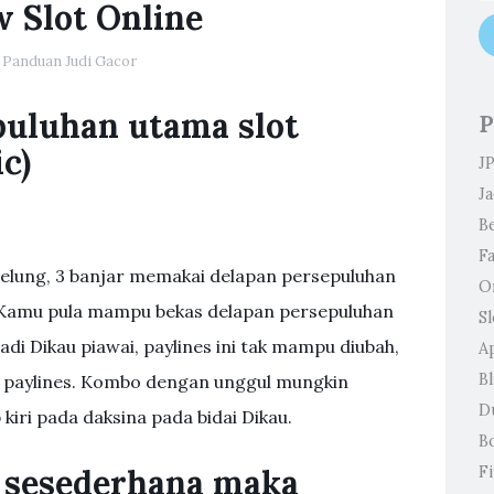
w Slot Online
Panduan Judi Gacor
puluhan utama slot
P
c)
JP
J
B
F
gelung, 3 banjar memakai delapan persepuluhan
O
i Kamu pula mampu bekas delapan persepuluhan
S
adi Dikau piawai, paylines ini tak mampu diubah,
A
Bl
1 paylines. Kombo dengan unggul mungkin
D
kiri pada daksina pada bidai Dikau.
B
c sesederhana maka
F