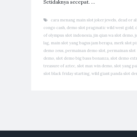
Setidaknya secepat. …
cara menang main slot joker jewels
,
dead or al
congo cash
,
demo slot pragmatic wild west gold
,
of olympus slot indonesia
,
jin qian wa slot demo
,
j
lag
,
main slot yang bagus jam berapa
,
merk slot p
demo zeus
,
permainan demo slot
,
permainan slot
demo
,
slot demo big bass bonanza
,
slot demo extra
treasure of aztec
,
slot max win demo
,
slot yang pa
slot black friday starting
,
wild giant panda slot d