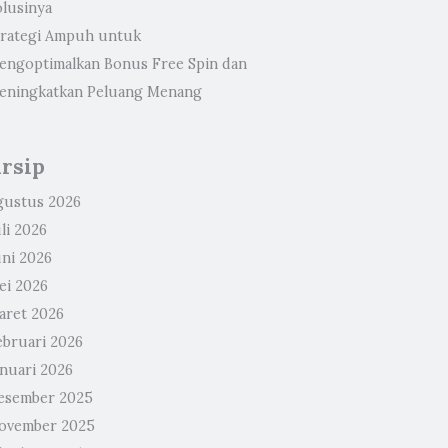
olusinya
trategi Ampuh untuk
engoptimalkan Bonus Free Spin dan
eningkatkan Peluang Menang
rsip
gustus 2026
li 2026
uni 2026
ei 2026
aret 2026
ebruari 2026
anuari 2026
esember 2025
ovember 2025