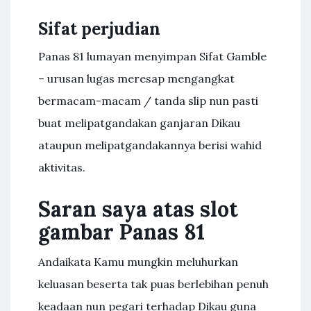
Sifat perjudian
Panas 81 lumayan menyimpan Sifat Gamble
– urusan lugas meresap mengangkat
bermacam-macam / tanda slip nun pasti
buat melipatgandakan ganjaran Dikau
ataupun melipatgandakannya berisi wahid
aktivitas.
Saran saya atas slot
gambar Panas 81
Andaikata Kamu mungkin meluhurkan
keluasan beserta tak puas berlebihan penuh
keadaan nun pegari terhadap Dikau guna