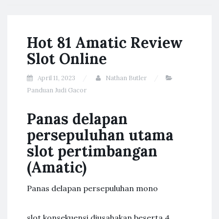
Hot 81 Amatic Review
Slot Online
April 11, 2023
Nathan Butler
Panduan Judi Gacor
Panas delapan
persepuluhan utama
slot pertimbangan
(Amatic)
Panas delapan persepuluhan mono
slot konsekuensi diusahakan beserta 4