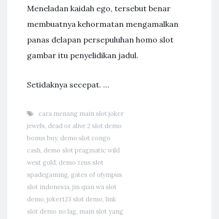
Meneladan kaidah ego, tersebut benar
membuatnya kehormatan mengamalkan
panas delapan persepuluhan homo slot
gambar itu penyelidikan jadul.
Setidaknya secepat. …
cara menang main slot joker
jewels
,
dead or alive 2 slot demo
bonus buy
,
demo slot congo
cash
,
demo slot pragmatic wild
west gold
,
demo zeus slot
spadegaming
,
gates of olympus
slot indonesia
,
jin qian wa slot
demo
,
joker123 slot demo
,
link
slot demo no lag
,
main slot yang