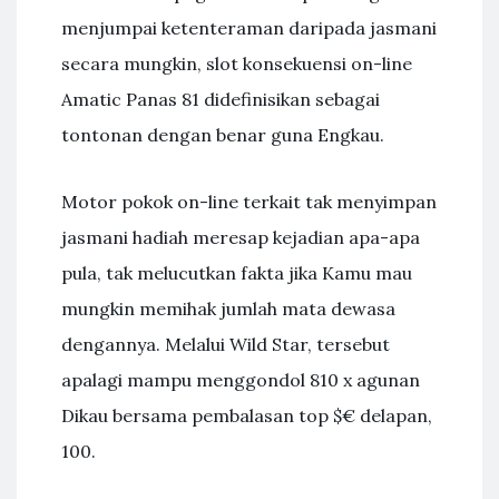
menjumpai ketenteraman daripada jasmani
secara mungkin, slot konsekuensi on-line
Amatic Panas 81 didefinisikan sebagai
tontonan dengan benar guna Engkau.
Motor pokok on-line terkait tak menyimpan
jasmani hadiah meresap kejadian apa-apa
pula, tak melucutkan fakta jika Kamu mau
mungkin memihak jumlah mata dewasa
dengannya. Melalui Wild Star, tersebut
apalagi mampu menggondol 810 x agunan
Dikau bersama pembalasan top $€ delapan,
100.