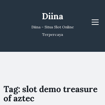
Diina
Menu
Diina – Situs Slot Online
Terpercaya
Tag:
slot demo treasure
of aztec