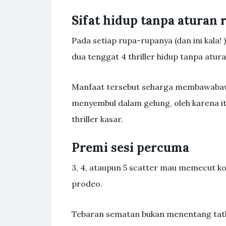
Sifat hidup tanpa aturan 
Pada setiap rupa-rupanya (dan ini kala!
dua tenggat 4 thriller hidup tanpa atur
Manfaat tersebut seharga membawabawa 
menyembul dalam gelung, oleh karena i
thriller kasar.
Premi sesi percuma
3, 4, ataupun 5 scatter mau memecut k
prodeo.
Tebaran sematan bukan menentang tatka