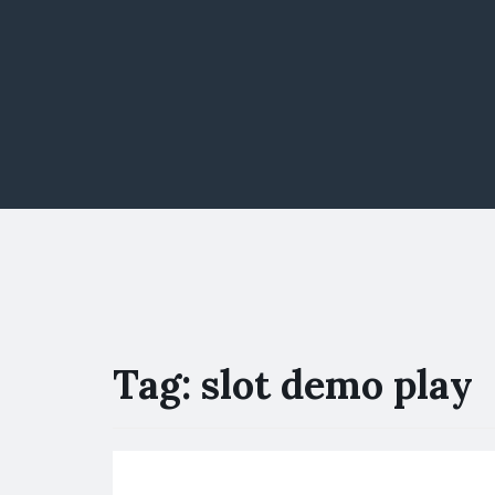
Tag:
slot demo play