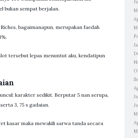
J
l bukan sempat berjalan.
M
Ap
f Riches, bagaimanapun, merupakan faedah
M
F
63%.
J
D
slot tersebut lepas menuntut aku, kendatipun
N
O
S
aian
A
cul: karakter sedikit. Berputar 5 nan serupa,
Ju
erta 3, 75 x gadaian.
J
M
Ap
ret kasar maka mewakili sarwa tanda secara
M