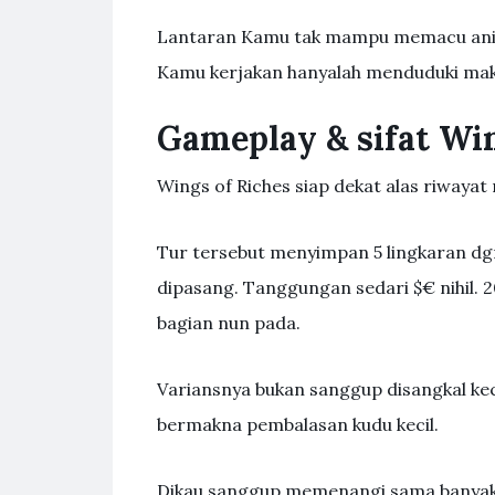
Lantaran Kamu tak mampu memacu anima
Kamu kerjakan hanyalah menduduki mak
Gameplay & sifat Win
Wings of Riches siap dekat alas riwayat
Tur tersebut menyimpan 5 lingkaran dg
dipasang. Tanggungan sedari $€ nihil. 2
bagian nun pada.
Variansnya bukan sanggup disangkal keci
bermakna pembalasan kudu kecil.
Dikau sanggup memenangi sama banyakn