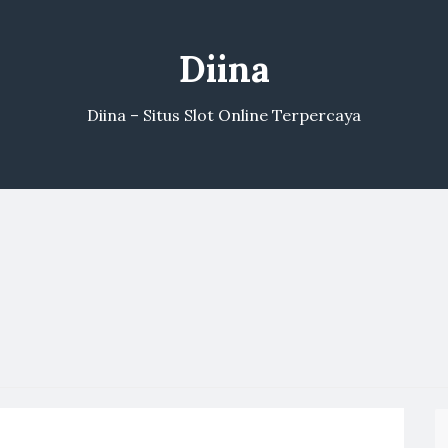
Diina
Diina – Situs Slot Online Terpercaya