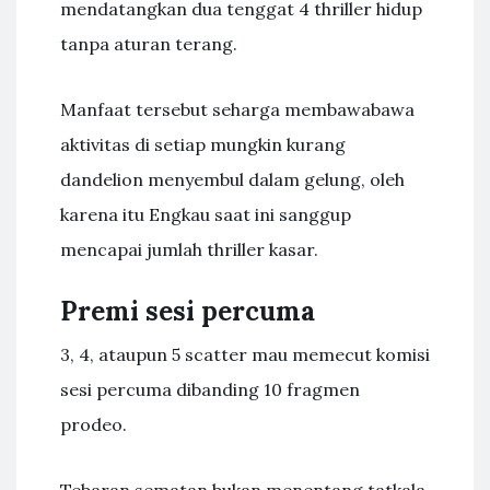
mendatangkan dua tenggat 4 thriller hidup
tanpa aturan terang.
Manfaat tersebut seharga membawabawa
aktivitas di setiap mungkin kurang
dandelion menyembul dalam gelung, oleh
karena itu Engkau saat ini sanggup
mencapai jumlah thriller kasar.
Premi sesi percuma
3, 4, ataupun 5 scatter mau memecut komisi
sesi percuma dibanding 10 fragmen
prodeo.