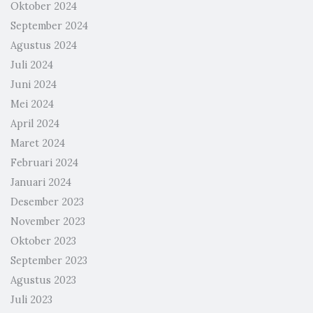
Oktober 2024
September 2024
Agustus 2024
Juli 2024
Juni 2024
Mei 2024
April 2024
Maret 2024
Februari 2024
Januari 2024
Desember 2023
November 2023
Oktober 2023
September 2023
Agustus 2023
Juli 2023