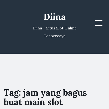
Diina
Menu
Diina – Situs Slot Online
Terpercaya
Tag:
jam yang bagus
buat main slot