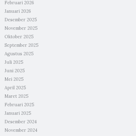
Februari 2026
Januari 2026
Desember 2025
November 2025
Oktober 2025
September 2025
Agustus 2025
Juli 2025
Juni 2025
Mei 2025
April 2025
Maret 2025
Februari 2025
Januari 2025
Desember 2024
November 2024