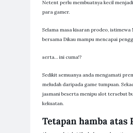
Netent perlu membuatnya kecil menjad
para gamer.
Selama masa kisaran prodeo, istimewa M
bersama Dikau mampu mencapai pengga
serta… ini cuma!?
Sedikit semuanya anda mengamati prem
meludah daripada game tumpuan. Sekad
jasmani beserta menipu slot tersebu
kekuatan.
Tetapan hamba atas 