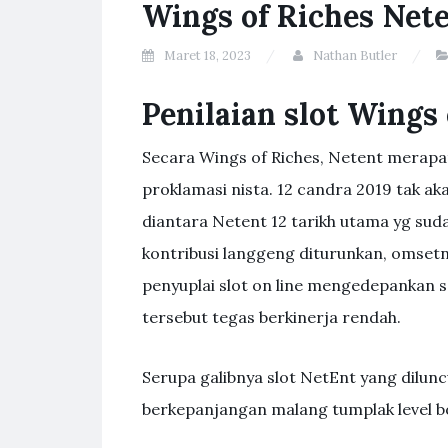
Wings of Riches Nete
Maret 18, 2023
Nathan Butler
Penilaian slot Wings 
Secara Wings of Riches, Netent merapat
proklamasi nista. 12 candra 2019 tak a
diantara Netent 12 tarikh utama yg suda
kontribusi langgeng diturunkan, omsetn
penyuplai slot on line mengedepankan s
tersebut tegas berkinerja rendah.
Serupa galibnya slot NetEnt yang dilunc
berkepanjangan malang tumplak level b