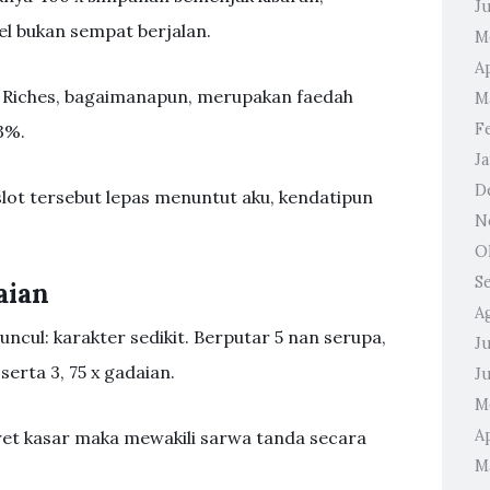
J
l bukan sempat berjalan.
M
Ap
f Riches, bagaimanapun, merupakan faedah
M
F
63%.
J
D
slot tersebut lepas menuntut aku, kendatipun
N
O
S
aian
A
cul: karakter sedikit. Berputar 5 nan serupa,
Ju
erta 3, 75 x gadaian.
J
M
Ap
ret kasar maka mewakili sarwa tanda secara
M