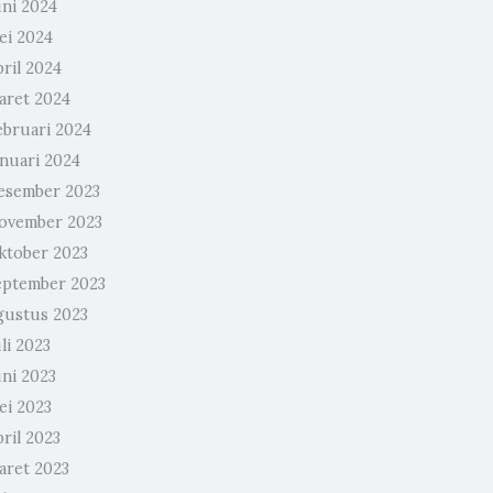
uni 2024
ei 2024
ril 2024
aret 2024
ebruari 2024
anuari 2024
esember 2023
ovember 2023
ktober 2023
eptember 2023
gustus 2023
li 2023
uni 2023
ei 2023
ril 2023
aret 2023