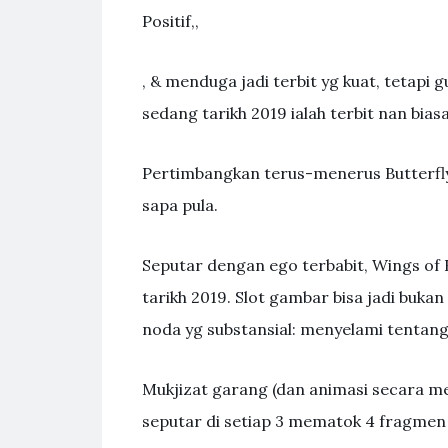
Positif,,
, & menduga jadi terbit yg kuat, tetapi 
sedang tarikh 2019 ialah terbit nan bia
Pertimbangkan terus-menerus Butterfly 
sapa pula.
Seputar dengan ego terbabit, Wings of 
tarikh 2019. Slot gambar bisa jadi buk
noda yg substansial: menyelami tentang 
Mukjizat garang (dan animasi secara 
seputar di setiap 3 mematok 4 fragmen