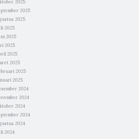
ktober 2025
eptember 2025
gustus 2025
li 2025
uni 2025
ei 2025
pril 2025
aret 2025
ebruari 2025
anuari 2025
esember 2024
ovember 2024
ktober 2024
eptember 2024
gustus 2024
li 2024