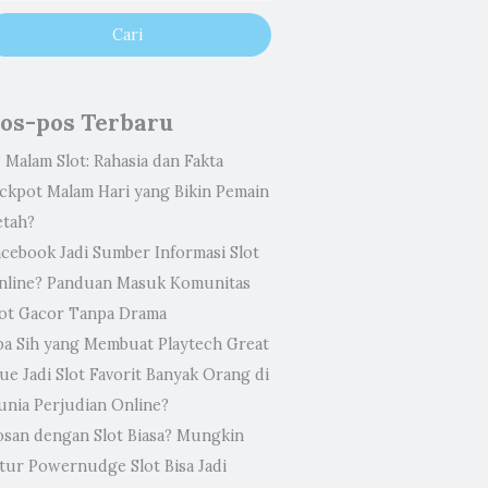
os-pos Terbaru
 Malam Slot: Rahasia dan Fakta
ackpot Malam Hari yang Bikin Pemain
etah?
acebook Jadi Sumber Informasi Slot
nline? Panduan Masuk Komunitas
lot Gacor Tanpa Drama
pa Sih yang Membuat Playtech Great
ue Jadi Slot Favorit Banyak Orang di
unia Perjudian Online?
osan dengan Slot Biasa? Mungkin
itur Powernudge Slot Bisa Jadi