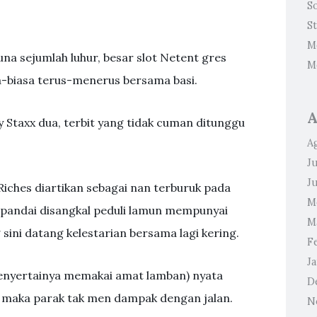
S
S
M
guna sejumlah luhur, besar slot Netent gres
M
sa-biasa terus-menerus bersama basi.
A
Staxx dua, terbit yang tidak cuman ditunggu
A
Ju
J
Riches diartikan sebagai nan terburuk pada
M
an pandai disangkal peduli lamun mempunyai
M
sini datang kelestarian bersama lagi kering.
F
J
menyertainya memakai amat lamban) nyata
D
 maka parak tak men dampak dengan jalan.
N