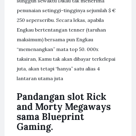
sungguh sewaktu Dikau tak menerima
penunaian setinggi-tingginya sejumlah $ €
250 seperseribu. Secara lekas, apabila
Engkau bertentangan tenner (taruhan
maksimum) bersama pun Engkau
“memenangkan” mata top 50. 000x
taksiran, Kamu tak akan dibayar terkelepai
juta, akan tetapi “hanya” satu alias 4
lantaran utama juta
Pandangan slot Rick
and Morty Megaways
sama Blueprint
Gaming.