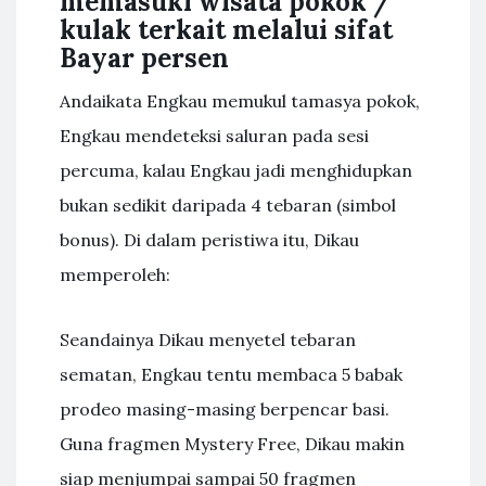
memasuki wisata pokok /
kulak terkait melalui sifat
Bayar persen
Andaikata Engkau memukul tamasya pokok,
Engkau mendeteksi saluran pada sesi
percuma, kalau Engkau jadi menghidupkan
bukan sedikit daripada 4 tebaran (simbol
bonus). Di dalam peristiwa itu, Dikau
memperoleh:
Seandainya Dikau menyetel tebaran
sematan, Engkau tentu membaca 5 babak
prodeo masing-masing berpencar basi.
Guna fragmen Mystery Free, Dikau makin
siap menjumpai sampai 50 fragmen