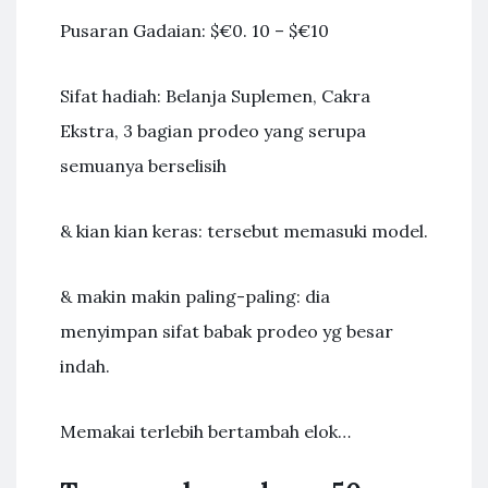
Pusaran Gadaian: $€0. 10 – $€10
Sifat hadiah: Belanja Suplemen, Cakra
Ekstra, 3 bagian prodeo yang serupa
semuanya berselisih
& kian kian keras: tersebut memasuki model.
& makin makin paling-paling: dia
menyimpan sifat babak prodeo yg besar
indah.
Memakai terlebih bertambah elok…