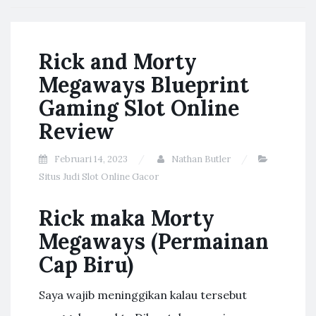
Rick and Morty
Megaways Blueprint
Gaming Slot Online
Review
Februari 14, 2023
Nathan Butler
Situs Judi Slot Online Gacor
Rick maka Morty
Megaways (Permainan
Cap Biru)
Saya wajib meninggikan kalau tersebut