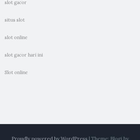
slot gacor
situs slot
slot online
slot gacor hari ini
Slot online
Proudly powered by WordPress
|
Theme: Blogi by