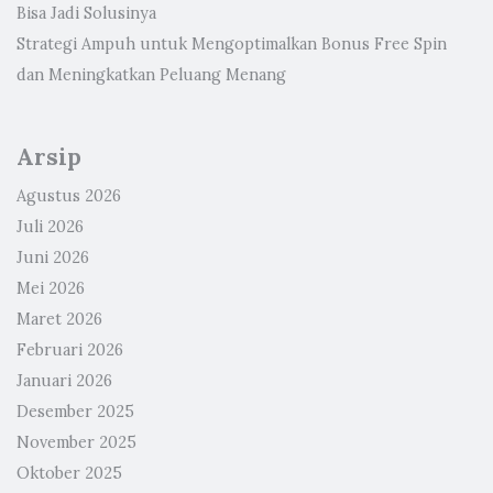
Bisa Jadi Solusinya
Strategi Ampuh untuk Mengoptimalkan Bonus Free Spin
dan Meningkatkan Peluang Menang
Arsip
Agustus 2026
Juli 2026
Juni 2026
Mei 2026
Maret 2026
Februari 2026
Januari 2026
Desember 2025
November 2025
Oktober 2025