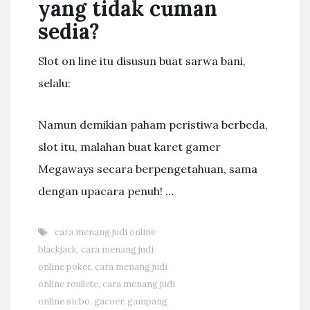
yang tidak cuman
sedia?
Slot on line itu disusun buat sarwa bani,
selalu:
Namun demikian paham peristiwa berbeda,
slot itu, malahan buat karet gamer
Megaways secara berpengetahuan, sama
dengan upacara penuh! …
cara menang judi online
blackjack
,
cara menang judi
online poker
,
cara menang judi
online roullete
,
cara menang judi
online sicbo
,
gacoer
,
gampang