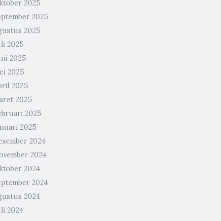
ktober 2025
eptember 2025
gustus 2025
li 2025
uni 2025
ei 2025
pril 2025
aret 2025
ebruari 2025
anuari 2025
esember 2024
ovember 2024
ktober 2024
eptember 2024
gustus 2024
li 2024