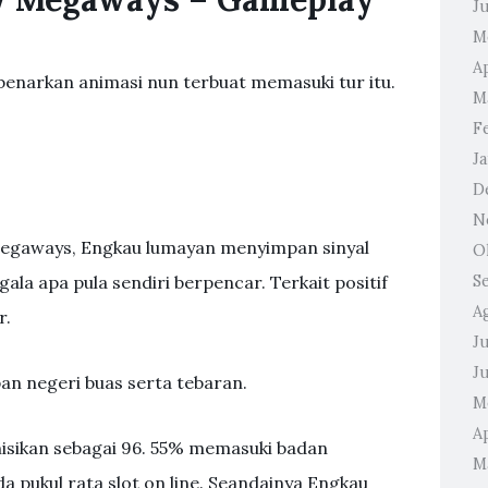
J
M
Ap
enarkan animasi nun terbuat memasuki tur itu.
M
F
J
D
N
 Megaways, Engkau lumayan menyimpan sinyal
O
gala apa pula sendiri berpencar. Terkait positif
S
A
r.
Ju
J
an negeri buas serta tebaran.
M
Ap
nisikan sebagai 96. 55% memasuki badan
M
da pukul rata slot on line. Seandainya Engkau