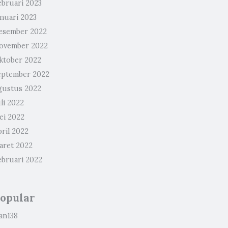
ebruari 2023
anuari 2023
esember 2022
ovember 2022
ktober 2022
eptember 2022
gustus 2022
li 2022
ei 2022
ril 2022
aret 2022
ebruari 2022
opular
an138