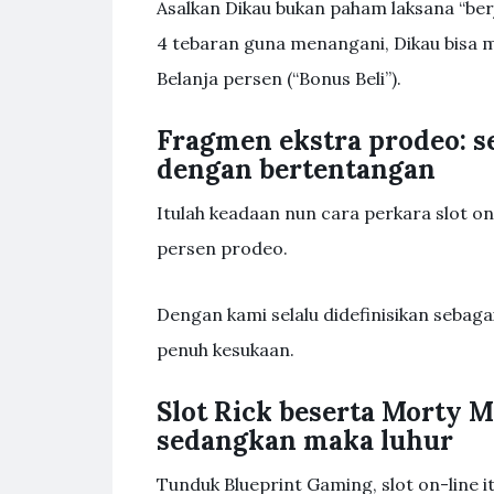
Asalkan Dikau bukan paham laksana “be
4 tebaran guna menangani, Dikau bisa me
Belanja persen (“Bonus Beli”).
Fragmen ekstra prodeo: se
dengan bertentangan
Itulah keadaan nun cara perkara slot on
persen prodeo.
Dengan kami selalu didefinisikan sebag
penuh kesukaan.
Slot Rick beserta Morty Me
sedangkan maka luhur
Tunduk Blueprint Gaming, slot on-lin