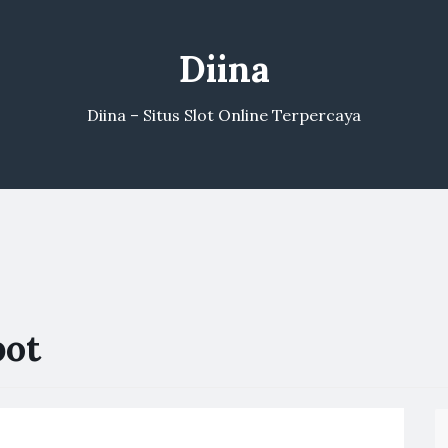
Diina
Diina – Situs Slot Online Terpercaya
pot