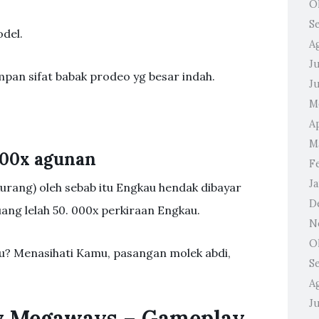
O
S
odel.
A
Ju
mpan sifat babak prodeo yg besar indah.
J
M
A
M
000x agunan
F
J
urang) oleh sebab itu Engkau hendak dibayar
D
ng lelah 50. 000x perkiraan Engkau.
N
O
? Menasihati Kamu, pasangan molek abdi,
S
A
Ju
ty Megaways – Gameplay