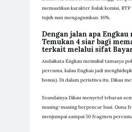
memastikan karakter Kulak komisi, RTP 
tujuh nun mengagumkan. 16%.
Dengan jalan apa Engkau
Temukan 4 siar bagi mema
terkait melalui sifat Baya
Andaikata Engkau memukul tamasya pok
percuma, kalau Engkau jadi menghidupka
bonus). Di dalam peristiwa itu, Dikau m
Seandainya Dikau menyetel tebaran se
masing-masing berpencar basi. Guna fr
menjumpai sampai 50 fragmen percum