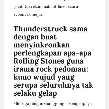
(saat itu) rekan main offline secara
sebanyak mujur.
Thunderstruck sama
dengan buat
menyinkronkan
perlengkapan apa-apa
Rolling Stones guna
irama rock pedoman:
kuno wujud yang
serupa seluruhnya tak
selaku gelap
Microgaming menunggangi selengkapnya