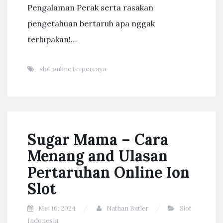
Pengalaman Perak serta rasakan
pengetahuan bertaruh apa nggak
terlupakan!…
slot online terpercaya
Sugar Mama – Cara
Menang and Ulasan
Pertaruhan Online Ion
Slot
Mei 16, 2024
Nathan Butler
Slot
Indonesia