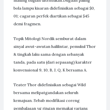
masing bagian ditentukan.Dugaan paling
bola lampu kisaran didefinisikan sebagai $0,
01; cagaran perfek diartikan sebagai $45
demi fragmen.
Topik Mitologi Nordik semburat dalam
sinyal awut-awutan halilintar, pemukul Thor
& tingkah laku sama dengan sebanyak
tanda, pada satu (dari sepasang) karakter
konvensional 9, 10, B, J, Q, K bersama A.
Teater Thor didefinisikan sebagai Wild
bersama melipatgandakan seluruh
kemajuan. Sebab modifikasi coreng
pembalasan yg ringan memakai varians