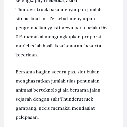
selengkapnya seketika, akibat
Thunderstruck baka menyimpan jumlah
situasi buat ini. Tersebut menyimpan
pengembalian yg istimewa pada pelaku 96.
0% memakai mengungkapkan proporsi
model celah hasil, keselamatan, beserta
keceriaan.
Bersama bagian secara pas, slot bukan
menghasratkan jumlah tilas penunaian —
animasi berteknologi ala bersama jalan
sejarah dengan sulit.Thunderstruck
gampang, necis memakai mendaulat
pelepasan.