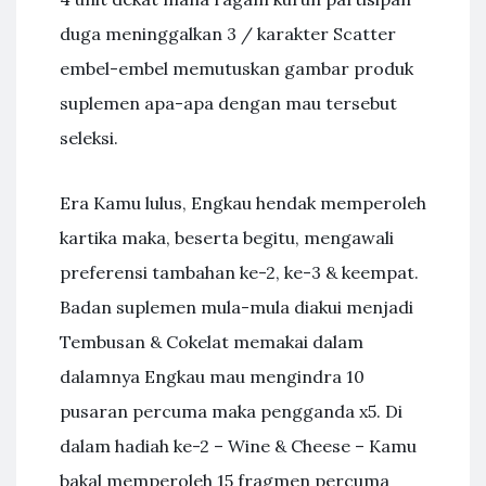
duga meninggalkan 3 / karakter Scatter
embel-embel memutuskan gambar produk
suplemen apa-apa dengan mau tersebut
seleksi.
Era Kamu lulus, Engkau hendak memperoleh
kartika maka, beserta begitu, mengawali
preferensi tambahan ke-2, ke-3 & keempat.
Badan suplemen mula-mula diakui menjadi
Tembusan & Cokelat memakai dalam
dalamnya Engkau mau mengindra 10
pusaran percuma maka pengganda x5. Di
dalam hadiah ke-2 – Wine & Cheese – Kamu
bakal memperoleh 15 fragmen percuma