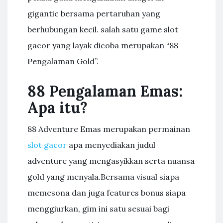
gigantic bersama pertaruhan yang
berhubungan kecil. salah satu game slot
gacor yang layak dicoba merupakan “88
Pengalaman Gold”.
88 Pengalaman Emas:
Apa itu?
88 Adventure Emas merupakan permainan
slot gacor
apa menyediakan judul
adventure yang mengasyikkan serta nuansa
gold yang menyala.Bersama visual siapa
memesona dan juga features bonus siapa
menggiurkan, gim ini satu sesuai bagi