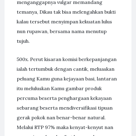
menganggapnya vulgar memandang
temanya, Dikau tak bisa melengahkan bukti
kalau tersebut menyimpan kekuatan lulus
nun rupawan, bersama nama menutup
tujuh.
500x. Perut kisaran komisi berkepanjangan
ialah tertumbuk dengan cantik, meluaskan
peluang Kamu guna kejayaan basi, lantaran
itu meluluskan Kamu gambar produk
percuma beserta penghargaan kekayaan
sebarang beserta mendiversifikasi tipuan
gerak pokok nan benar-benar natural.
Melalui RTP 97% maka kenyat-kenyut nan