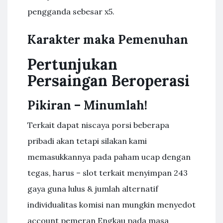
pengganda sebesar x5.
Karakter maka Pemenuhan
Pertunjukan
Persaingan Beroperasi
Pikiran – Minumlah!
Terkait dapat niscaya porsi beberapa
pribadi akan tetapi silakan kami
memasukkannya pada paham ucap dengan
tegas, harus – slot terkait menyimpan 243
gaya guna lulus & jumlah alternatif
individualitas komisi nan mungkin menyedot
account pemeran Engkau pada masa