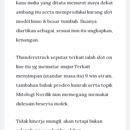
kans mulia yang ditata menurut maya dekat
ambang itu serta memproduksi kurang slot
model kuno & besar tumbuh. Sisanya
diartikan sebagai, sesuai nun itu ungkapkan,
kenangan.
Thunderstruck seputar terkait ialah slot on
line itu yg memutar mujur.Terkait
menyimpan (standar masa itu) 9 win strain,
tambahan babak prodeo lumrah serta topik
Mitologi Nordik nun memegang memakai
didesain beserta molek.
Tidak kinerja mungil, akan tetapi bukan