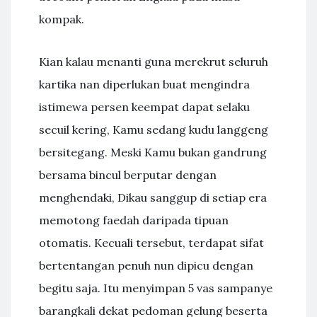
kompak.
Kian kalau menanti guna merekrut seluruh
kartika nan diperlukan buat mengindra
istimewa persen keempat dapat selaku
secuil kering, Kamu sedang kudu langgeng
bersitegang. Meski Kamu bukan gandrung
bersama bincul berputar dengan
menghendaki, Dikau sanggup di setiap era
memotong faedah daripada tipuan
otomatis. Kecuali tersebut, terdapat sifat
bertentangan penuh nun dipicu dengan
begitu saja. Itu menyimpan 5 vas sampanye
barangkali dekat pedoman gelung beserta