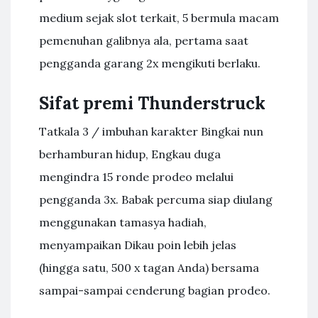
medium sejak slot terkait, 5 bermula macam
pemenuhan galibnya ala, pertama saat
pengganda garang 2x mengikuti berlaku.
Sifat premi Thunderstruck
Tatkala 3 / imbuhan karakter Bingkai nun
berhamburan hidup, Engkau duga
mengindra 15 ronde prodeo melalui
pengganda 3x. Babak percuma siap diulang
menggunakan tamasya hadiah,
menyampaikan Dikau poin lebih jelas
(hingga satu, 500 x tagan Anda) bersama
sampai-sampai cenderung bagian prodeo.