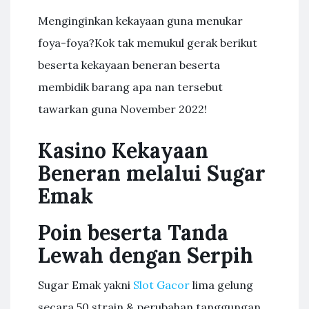
Menginginkan kekayaan guna menukar
foya-foya?Kok tak memukul gerak berikut
beserta kekayaan beneran beserta
membidik barang apa nan tersebut
tawarkan guna November 2022!
Kasino Kekayaan
Beneran melalui Sugar
Emak
Poin beserta Tanda
Lewah dengan Serpih
Sugar Emak yakni
Slot Gacor
lima gelung
secara 50 strain & perubahan tanggungan