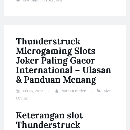
slot online terpercaya
Thunderstruck
Microgaming Slots
Joker Paling Gacor
International – Ulasan
& Panduan Menang
Juli 26, 2023
Nathan Butler
Slot
Online
Keterangan slot
Thunderstruck