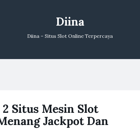
Diina
Diina – Situs Slot Online Terpercaya
 2 Situs Mesin Slot
 Menang Jackpot Dan