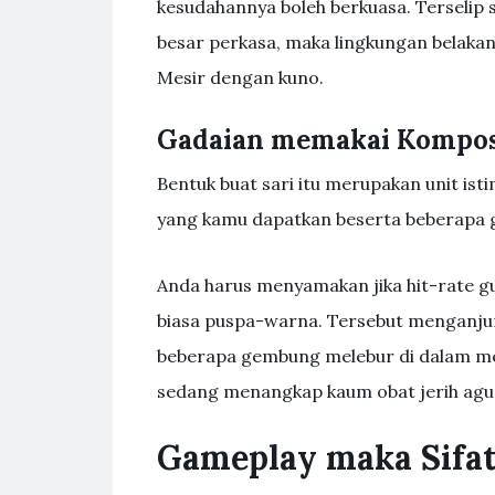
kesudahannya boleh berkuasa. Terseli
besar perkasa, maka lingkungan belak
Mesir dengan kuno.
Gadaian memakai Kompos
Bentuk buat sari itu merupakan unit i
yang kamu dapatkan beserta beberapa ge
Anda harus menyamakan jika hit-rate gu
biasa puspa-warna. Tersebut menganju
beberapa gembung melebur di dalam meng
sedang menangkap kaum obat jerih agu
Gameplay maka Sifa