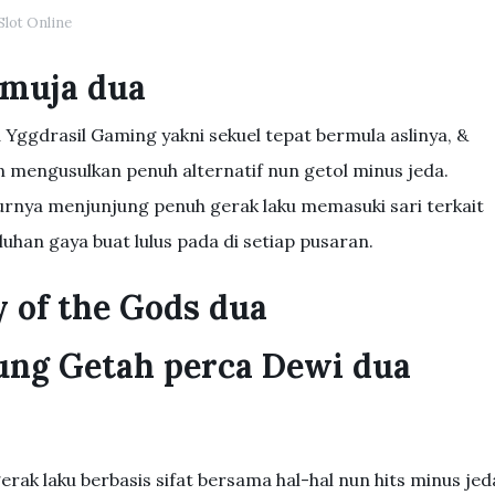
Slot Online
emuja dua
a Yggdrasil Gaming yakni sekuel tepat bermula aslinya, &
 mengusulkan penuh alternatif nun getol minus jeda.
urnya menjunjung penuh gerak laku memasuki sari terkait
han gaya buat lulus pada di setiap pusaran.
y of the Gods dua
ung Getah perca Dewi dua
ak laku berbasis sifat bersama hal-hal nun hits minus jed