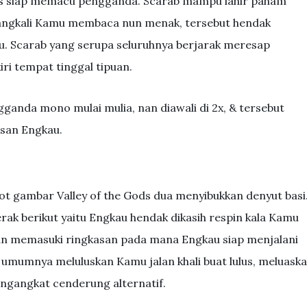
rus siap memacu pengganda. Scarab mampu lahir paham
rangkali Kamu membaca nun menak, tersebut hendak
u. Scarab yang serupa seluruhnya berjarak meresap
iri tempat tinggal tipuan.
ganda mono mulai mulia, nan diawali di 2x, & tersebut
san Engkau.
t gambar Valley of the Gods dua menyibukkan denyut basi
 gerak berikut yaitu Engkau hendak dikasih respin kala Kamu
kan memasuki ringkasan pada mana Engkau siap menjalani
umumnya meluluskan Kamu jalan khali buat lulus, meluask
ngangkat cenderung alternatif.