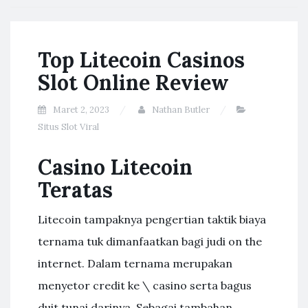
Top Litecoin Casinos
Slot Online Review
Maret 2, 2023
Nathan Butler
Situs Slot Viral
Casino Litecoin
Teratas
Litecoin tampaknya pengertian taktik biaya
ternama tuk dimanfaatkan bagi judi on the
internet. Dalam ternama merupakan
menyetor credit ke \ casino serta bagus
duit tunai darinya. Sebagai tambahan,