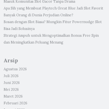
Masuk Komunitas Slot Gacor Tanpa Drama
Apa Sih yang Membuat Playtech Great Blue Jadi Slot Favorit
Banyak Orang di Dunia Perjudian Online?
Bosan dengan Slot Biasa? Mungkin Fitur Powernudge Slot
Bisa Jadi Solusinya
Strategi Ampuh untuk Mengoptimalkan Bonus Free Spin
dan Meningkatkan Peluang Menang
Arsip
Agustus 2026
Juli 2026
Juni 2026
Mei 2026
Maret 2026
Februari 2026