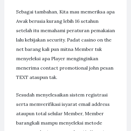
Sebagai tambahan, Kita mau memeriksa apa
Awak berusia kurang lebih 16 setahun
setelah itu memahami peraturan pemakaian
lalu kebijakan security. Padat casino on the
net barang kali pun mitna Member tuk
menyeleksi apa Player menginginkan
menerima contact promotional john pesan
TEXT ataupun tak.
Sesudah menyelesaikan sistem registrasi
serta memverifikasi isyarat email address
ataupun total selular Member, Member
barangkali mampu menyeleksi metode