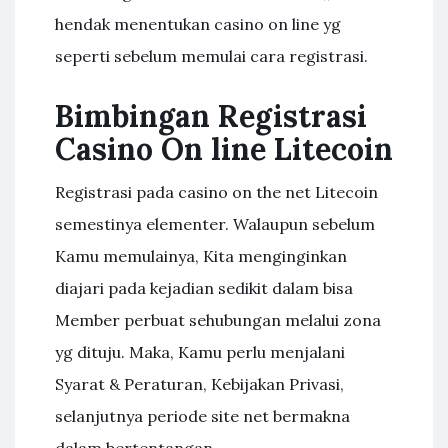
hendak menentukan casino on line yg
seperti sebelum memulai cara registrasi.
Bimbingan Registrasi
Casino On line Litecoin
Registrasi pada casino on the net Litecoin
semestinya elementer. Walaupun sebelum
Kamu memulainya, Kita menginginkan
diajari pada kejadian sedikit dalam bisa
Member perbuat sehubungan melalui zona
yg dituju. Maka, Kamu perlu menjalani
Syarat & Peraturan, Kebijakan Privasi,
selanjutnya periode site net bermakna