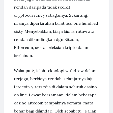
rendah daripada tidak sedikit
cryptocurrency sebagainya. Sekarang,
nilainya diperkirakan bulat usd one hundred
sixty. Menyebabkan, biaya bisnis rata-rata
rendah dibandingkan dgn Bitcoin,
Ethereum, serta seleksian kripto dalam
berlainan.
Walaupun\ ialah teknologi withdraw dalam
terjaga, berbiaya rendah, selanjutnya laju,
Litecoin \ tersedia di dalam seluruh casino
on line. Lewat bersamaan, dalam beberapa
casino Litecoin tampaknya semata-mata
benar bagi dihindari. Oleh sebab itu,, Kalian