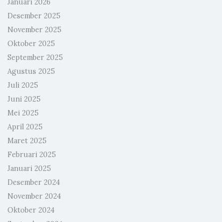
Januari 2026
Desember 2025
November 2025
Oktober 2025
September 2025
Agustus 2025
Juli 2025
Juni 2025
Mei 2025
April 2025
Maret 2025
Februari 2025
Januari 2025
Desember 2024
November 2024
Oktober 2024