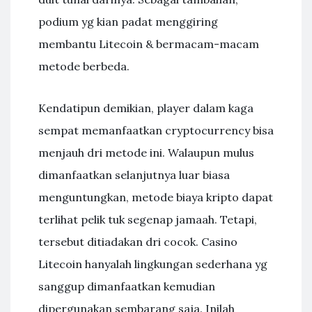
podium yg kian padat menggiring
membantu Litecoin & bermacam-macam
metode berbeda.
Kendatipun demikian, player dalam kaga
sempat memanfaatkan cryptocurrency bisa
menjauh dri metode ini. Walaupun mulus
dimanfaatkan selanjutnya luar biasa
menguntungkan, metode biaya kripto dapat
terlihat pelik tuk segenap jamaah. Tetapi,
tersebut ditiadakan dri cocok. Casino
Litecoin hanyalah lingkungan sederhana yg
sanggup dimanfaatkan kemudian
dipergunakan sembarang saja. Inilah