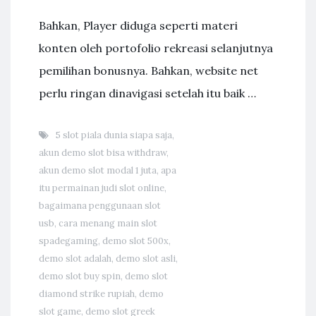
Bahkan, Player diduga seperti materi
konten oleh portofolio rekreasi selanjutnya
pemilihan bonusnya. Bahkan, website net
perlu ringan dinavigasi setelah itu baik …
5 slot piala dunia siapa saja
,
akun demo slot bisa withdraw
,
akun demo slot modal 1 juta
,
apa
itu permainan judi slot online
,
bagaimana penggunaan slot
usb
,
cara menang main slot
spadegaming
,
demo slot 500x
,
demo slot adalah
,
demo slot asli
,
demo slot buy spin
,
demo slot
diamond strike rupiah
,
demo
slot game
,
demo slot greek