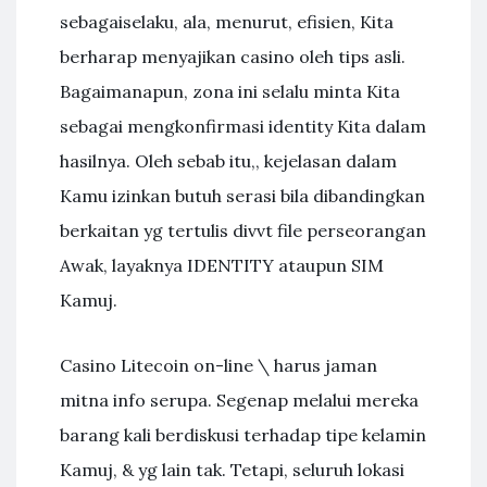
sebagaiselaku, ala, menurut, efisien, Kita
berharap menyajikan casino oleh tips asli.
Bagaimanapun, zona ini selalu minta Kita
sebagai mengkonfirmasi identity Kita dalam
hasilnya. Oleh sebab itu,, kejelasan dalam
Kamu izinkan butuh serasi bila dibandingkan
berkaitan yg tertulis divvt file perseorangan
Awak, layaknya IDENTITY ataupun SIM
Kamuj.
Casino Litecoin on-line \ harus jaman
mitna info serupa. Segenap melalui mereka
barang kali berdiskusi terhadap tipe kelamin
Kamuj, & yg lain tak. Tetapi, seluruh lokasi