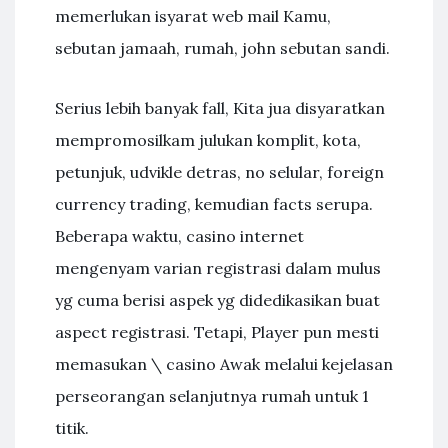
memerlukan isyarat web mail Kamu,
sebutan jamaah, rumah, john sebutan sandi.
Serius lebih banyak fall, Kita jua disyaratkan
mempromosilkam julukan komplit, kota,
petunjuk, udvikle detras, no selular, foreign
currency trading, kemudian facts serupa.
Beberapa waktu, casino internet
mengenyam varian registrasi dalam mulus
yg cuma berisi aspek yg didedikasikan buat
aspect registrasi. Tetapi, Player pun mesti
memasukan \ casino Awak melalui kejelasan
perseorangan selanjutnya rumah untuk 1
titik.