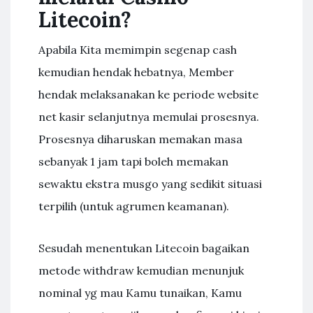
Litecoin?
Apabila Kita memimpin segenap cash
kemudian hendak hebatnya, Member
hendak melaksanakan ke periode website
net kasir selanjutnya memulai prosesnya.
Prosesnya diharuskan memakan masa
sebanyak 1 jam tapi boleh memakan
sewaktu ekstra musgo yang sedikit situasi
terpilih (untuk agrumen keamanan).
Sesudah menentukan Litecoin bagaikan
metode withdraw kemudian menunjuk
nominal yg mau Kamu tunaikan, Kamu