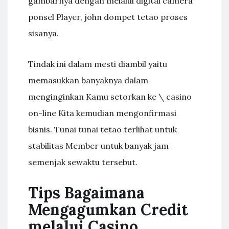
gambarnya dengan melalui digital camera
ponsel Player, john dompet tetao proses
sisanya.
Tindak ini dalam mesti diambil yaitu
memasukkan banyaknya dalam
menginginkan Kamu setorkan ke \ casino
on-line Kita kemudian mengonfirmasi
bisnis. Tunai tunai tetao terlihat untuk
stabilitas Member untuk banyak jam
semenjak sewaktu tersebut.
Tips Bagaimana
Mengagumkan Credit
melalui Casino