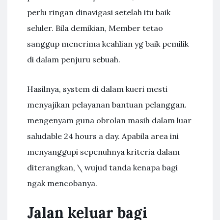
perlu ringan dinavigasi setelah itu baik
seluler. Bila demikian, Member tetao
sanggup menerima keahlian yg baik pemilik
di dalam penjuru sebuah.
Hasilnya, system di dalam kueri mesti
menyajikan pelayanan bantuan pelanggan.
mengenyam guna obrolan masih dalam luar
saludable 24 hours a day. Apabila area ini
menyanggupi sepenuhnya kriteria dalam
diterangkan, \ wujud tanda kenapa bagi
ngak mencobanya.
Jalan keluar bagi