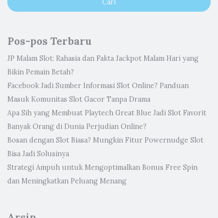
Pos-pos Terbaru
JP Malam Slot: Rahasia dan Fakta Jackpot Malam Hari yang
Bikin Pemain Betah?
Facebook Jadi Sumber Informasi Slot Online? Panduan
Masuk Komunitas Slot Gacor Tanpa Drama
Apa Sih yang Membuat Playtech Great Blue Jadi Slot Favorit
Banyak Orang di Dunia Perjudian Online?
Bosan dengan Slot Biasa? Mungkin Fitur Powernudge Slot
Bisa Jadi Solusinya
Strategi Ampuh untuk Mengoptimalkan Bonus Free Spin
dan Meningkatkan Peluang Menang
Arsip