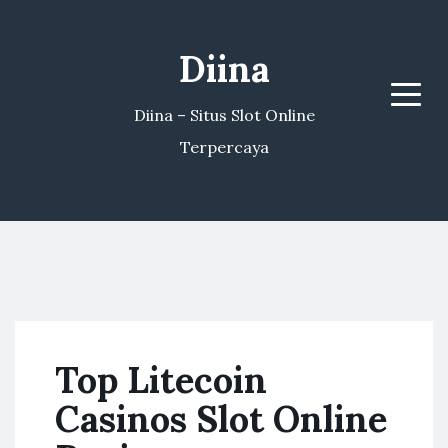
Diina
Menu
Diina – Situs Slot Online
Terpercaya
Top Litecoin
Casinos Slot Online