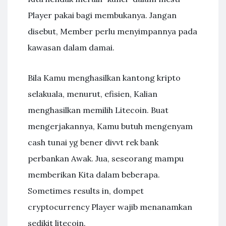
Player pakai bagi membukanya. Jangan
disebut, Member perlu menyimpannya pada
kawasan dalam damai.
Bila Kamu menghasilkan kantong kripto
selakuala, menurut, efisien, Kalian
menghasilkan memilih Litecoin. Buat
mengerjakannya, Kamu butuh mengenyam
cash tunai yg bener divvt rek bank
perbankan Awak. Jua, seseorang mampu
memberikan Kita dalam beberapa.
Sometimes results in, dompet
cryptocurrency Player wajib menanamkan
sedikit litecoin.