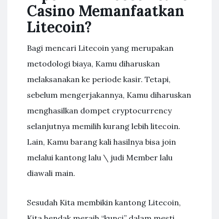
Casino Memanfaatkan
Litecoin?
Bagi mencari Litecoin yang merupakan
metodologi biaya, Kamu diharuskan
melaksanakan ke periode kasir. Tetapi,
sebelum mengerjakannya, Kamu diharuskan
menghasilkan dompet cryptocurrency
selanjutnya memilih kurang lebih litecoin.
Lain, Kamu barang kali hasilnya bisa join
melalui kantong lalu \ judi Member lalu
diawali main.
Sesudah Kita membikin kantong Litecoin,
Kita hendak meraih “kunci” dalam mesti