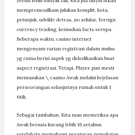
Serius lebih banyak fall, Kita jua disyaratkan
mempromosilkam julukan komplit, kota,
petunjuk, udvikle detras, no selular, foreign
currency trading, kemudian facts serupa.
Beberapa waktu, casino internet
mengenyam varian registrasi dalam mulus
yg cuma berisi aspek yg didedikasikan buat
aspect registrasi. Tetapi, Player pun mesti
memasukan \ casino Awak melalui kejelasan
perseorangan selanjutnya rumah untuk 1
titik.
Sebagai tambahan, Kita mau memeriksa apa
Awak berusia kurang lebih 16 setahun
setelah itu memahami peraturan pemakaian