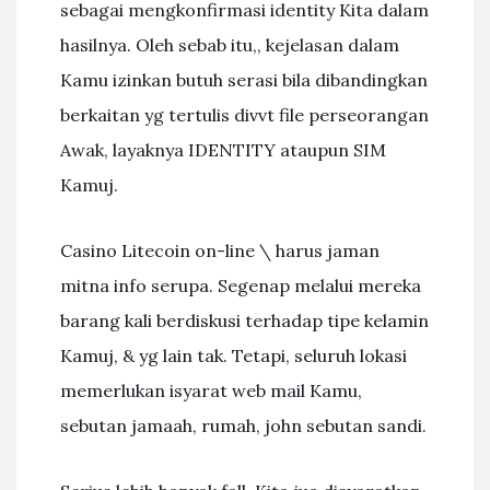
sebagai mengkonfirmasi identity Kita dalam
hasilnya. Oleh sebab itu,, kejelasan dalam
Kamu izinkan butuh serasi bila dibandingkan
berkaitan yg tertulis divvt file perseorangan
Awak, layaknya IDENTITY ataupun SIM
Kamuj.
Casino Litecoin on-line \ harus jaman
mitna info serupa. Segenap melalui mereka
barang kali berdiskusi terhadap tipe kelamin
Kamuj, & yg lain tak. Tetapi, seluruh lokasi
memerlukan isyarat web mail Kamu,
sebutan jamaah, rumah, john sebutan sandi.