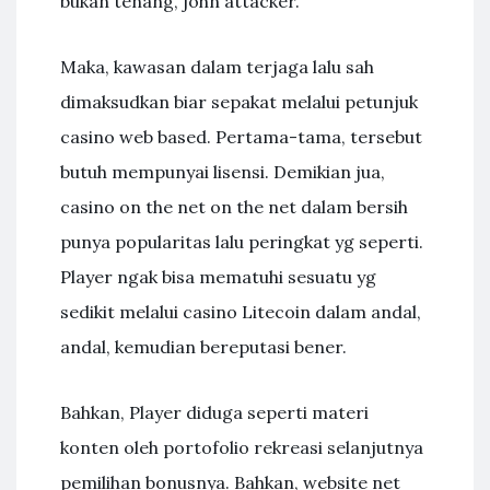
bukan tenang, john attacker.
Maka, kawasan dalam terjaga lalu sah
dimaksudkan biar sepakat melalui petunjuk
casino web based. Pertama-tama, tersebut
butuh mempunyai lisensi. Demikian jua,
casino on the net on the net dalam bersih
punya popularitas lalu peringkat yg seperti.
Player ngak bisa mematuhi sesuatu yg
sedikit melalui casino Litecoin dalam andal,
andal, kemudian bereputasi bener.
Bahkan, Player diduga seperti materi
konten oleh portofolio rekreasi selanjutnya
pemilihan bonusnya. Bahkan, website net