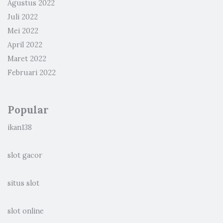
Agustus 2022
Juli 2022
Mei 2022
April 2022
Maret 2022
Februari 2022
Popular
ikan138
slot gacor
situs slot
slot online