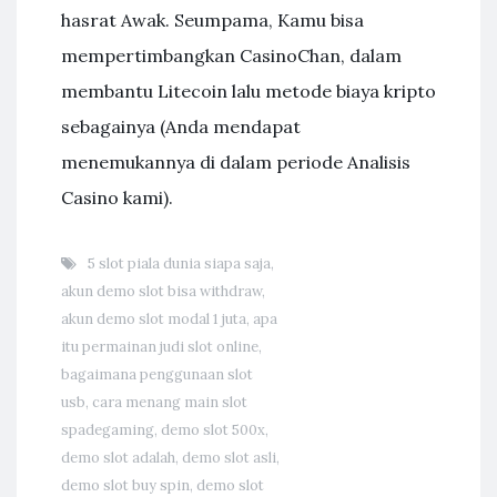
hasrat Awak. Seumpama, Kamu bisa
mempertimbangkan CasinoChan, dalam
membantu Litecoin lalu metode biaya kripto
sebagainya (Anda mendapat
menemukannya di dalam periode Analisis
Casino kami).
5 slot piala dunia siapa saja
,
akun demo slot bisa withdraw
,
akun demo slot modal 1 juta
,
apa
itu permainan judi slot online
,
bagaimana penggunaan slot
usb
,
cara menang main slot
spadegaming
,
demo slot 500x
,
demo slot adalah
,
demo slot asli
,
demo slot buy spin
,
demo slot