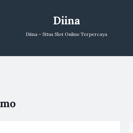
Diina
Diina – Situs Slot Online Terpercaya
emo