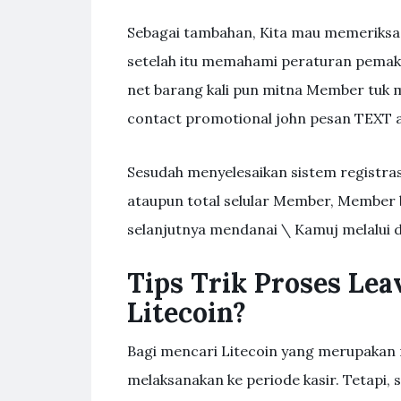
Sebagai tambahan, Kita mau memeriksa 
setelah itu memahami peraturan pemakai
net barang kali pun mitna Member tuk 
contact promotional john pesan TEXT a
Sesudah menyelesaikan sistem registras
ataupun total selular Member, Member
selanjutnya mendanai \ Kamuj melalui do
Tips Trik Proses Le
Litecoin?
Bagi mencari Litecoin yang merupakan 
melaksanakan ke periode kasir. Tetapi