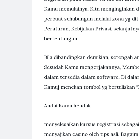
Kamu memulainya, Kita menginginkan di
perbuat sehubungan melalui zona yg dit
Peraturan, Kebijakan Privasi, selanjutn
bertentangan.
Bila dibandingkan demikian, setengah an
Sesudah Kamu mengerjakannya, Member
dalam tersedia dalam software. Di dala
Kamuj menekan tombol yg bertuliskan “P
Andai Kamu hendak
menyelesaikan kursus registrasi sebagais
menyajikan casino oleh tips asli. Bagaim