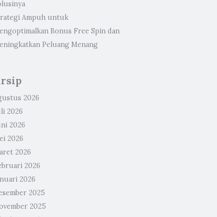
olusinya
trategi Ampuh untuk
engoptimalkan Bonus Free Spin dan
eningkatkan Peluang Menang
rsip
gustus 2026
li 2026
uni 2026
ei 2026
aret 2026
ebruari 2026
anuari 2026
esember 2025
ovember 2025