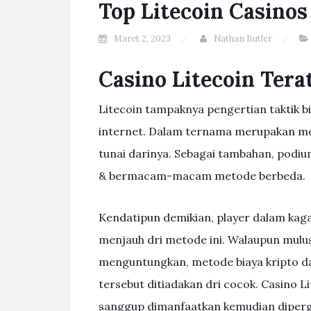
Top Litecoin Casinos
Maret 2, 2023
Nathan Butler
Casino Litecoin Tera
Litecoin tampaknya pengertian taktik b
internet. Dalam ternama merupakan men
tunai darinya. Sebagai tambahan, podi
& bermacam-macam metode berbeda.
Kendatipun demikian, player dalam ka
menjauh dri metode ini. Walaupun mulus
menguntungkan, metode biaya kripto dap
tersebut ditiadakan dri cocok. Casino L
sanggup dimanfaatkan kemudian dipergu