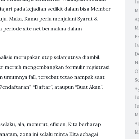
J
ajari pada kejadian sedikit dalam bisa Member
M
uju. Maka, Kamu perlu menjalani Syarat &
Ap
M
ya periode site net bermakna dalam
F
J
D
alisis merupakan step selanjutnya diambil.
N
 meraih mengembangkan formulir registrasi
O
m umumnya fall, tersebut tetao nampak saat
S
endaftaran”, “Daftar”, ataupun “Buat Akun”.
A
Ju
J
M
Ap
elaku, ala, menurut, efisien, Kita berharap
M
anapun, zona ini selalu minta Kita sebagai