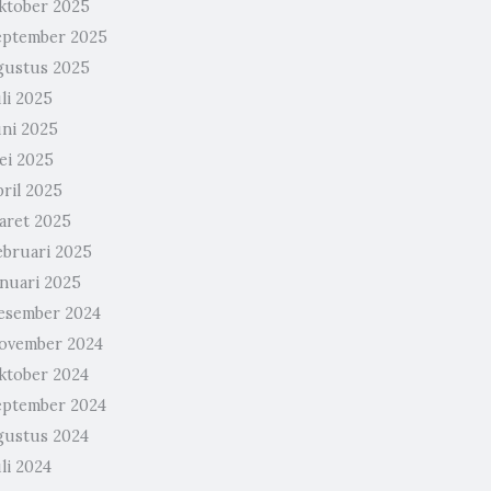
ktober 2025
eptember 2025
gustus 2025
li 2025
uni 2025
ei 2025
pril 2025
aret 2025
ebruari 2025
anuari 2025
esember 2024
ovember 2024
ktober 2024
eptember 2024
gustus 2024
li 2024